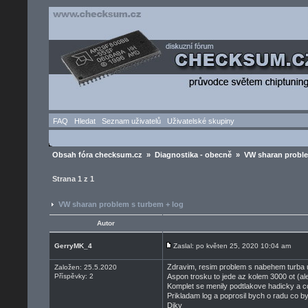
FAQ
Hledat
Seznam uživatelů
Uživatelské skupiny
Obsah fóra checksum.cz
»
Diagnostika - obecně
» VW sharan proble
Strana
1
z
1
VW sharan problem s turbem + log
Autor
GerryMK_4
Zaslal: po květen 25, 2020 10:04 am
Zdravim, resim problem s nabehem turba 
Založen: 25.5.2020
Příspěvky: 2
Aspon trosku to jede az kolem 3000 ot (ale
Komplet se menily podtlakove hadicky a 
Prikladam log a poprosil bych o radu co by
Diky