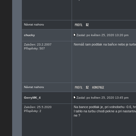
Návrat nahoru
chucky
Zaslal: po květen 25, 2020 13:20 pm
Nemáš tam podtlak na baňce nebo je turbo 
Založen: 23.2.2007
Příspěvky: 507
Návrat nahoru
GerryMK_4
Zaslal: po květen 25, 2020 13:45 pm
Na bance podtlak je, pri volnobehu -0.6, h
Založen: 25.5.2020
Příspěvky: 2
I tahlo na turbu chodi pekne a pri nastart
ne ?