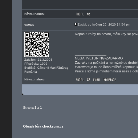
Návrat nahoru
exotus
Zaslal: po květen 25, 2020 14:54 pm
Repas turbíny na hovno, málo kdy se pove
_________________
NEGATIVETUNING-ZADARMO
Založen: 21.3.2008
Zázraky na počkání a nemožné do druhéh
Příspěvky: 1996
Hardware je to, do čeho můžeš kopnout, k
Bydliště: Câinenii Mari Făgăraș
Prace s lidma je mnohem horší nežli s dob
România
Návrat nahoru
Strana
1
z
1
Obsah fóra checksum.cz