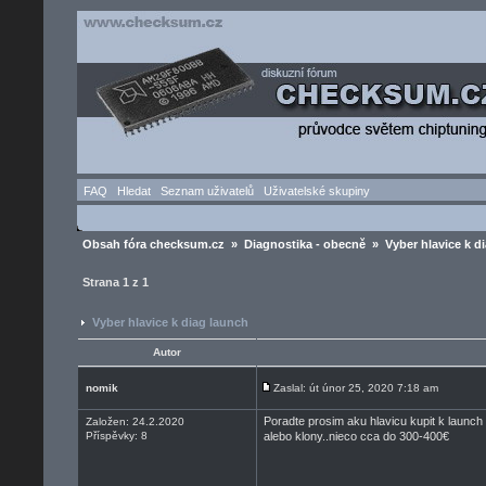
FAQ
Hledat
Seznam uživatelů
Uživatelské skupiny
Obsah fóra checksum.cz
»
Diagnostika - obecně
» Vyber hlavice k d
Strana
1
z
1
Vyber hlavice k diag launch
Autor
nomik
Zaslal: út únor 25, 2020 7:18 am
Poradte prosim aku hlavicu kupit k launch 
Založen: 24.2.2020
Příspěvky: 8
alebo klony..nieco cca do 300-400€