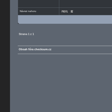
Návrat nahoru
Strana
1
z
1
Obsah fóra checksum.cz