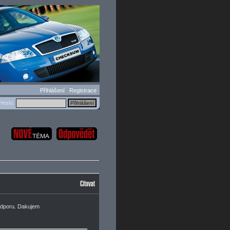
Přihlášení
Registrace
eslo:
podporu. Dakujem