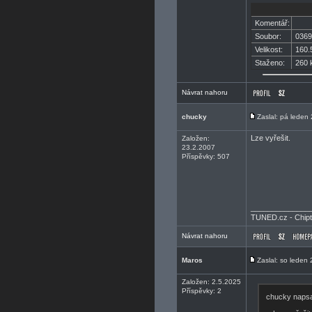
Komentář:
Soubor:
0369
Velikost:
160.
Staženo:
260 k
Návrat nahoru
chucky
Zaslal: pá leden
Lze vyřešit.
Založen:
23.2.2007
Příspěvky: 507
______________
TUNED.cz - Chiptu
Návrat nahoru
Maros
Zaslal: so leden
Založen: 2.5.2025
Příspěvky: 2
chucky napsa