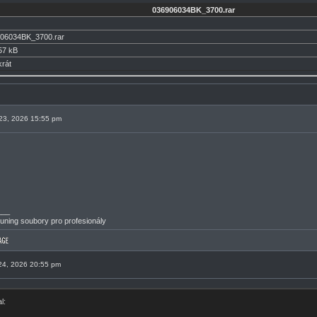
036906034BK_3700.rar
06034BK_3700.rar
57 kB
rát
 23, 2026 15:55 pm
___
ning soubory pro profesionály
 24, 2026 20:55 pm
l: