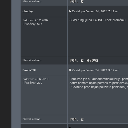
Návrat nahoru
chucky
Zaslal: po červen 24, 2024 7:49 am
SGW funguje na LAUNCH bez problému.
Založen: 23.2.2007
Příspěvky: 507
Návrat nahoru
FandaTDI
Zaslal: po červen 24, 2024 9:39 am
Pouzivas jen s Launchem/dokoupil jsi pri
Založen: 28.6.2010
Příspěvky: 299
Zatim nemam uplne potrebu to platit dvakrat
FCA nebo proc nejde pouzit to prihlaseni, 
Návrat nahoru