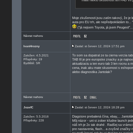
mate niekto skusenost ten PAD VII j
Moje zkušenosti jsou zatím takový, že je l
auta pro EU trh, ale nepředpokládám to..
("já nejsem Toyota, já jsem Peugeot"..
Návrat nahoru
IvanHrozny
Zaslal: st červen 12, 2024 17:51 pm
To som sa dopatral ze ta cierna verzia tab
Založen: 4.5.2021
Příspěvky: 19
TAB III je pre europske znacky a je najno
Bydliště: SR
aktualizaciu a ten euro tab 3 len rocnu a 
cena, inak aku mate skusenost s eshopom: 
alebo diagnostika Jantolak?
Návrat nahoru
JozefC
Zaslal: st červen 12, 2024 18:28 pm
Diagstore prebalená čína, ebay,... Jantol
Založen: 5.5.2016
Příspěvky: 228
Môj názor - uni si zober kľudne launch jed
náš trh je 2x tak drahé . Radšej sa vrámci
pre nastavenia, flash... a zvyšné značky 