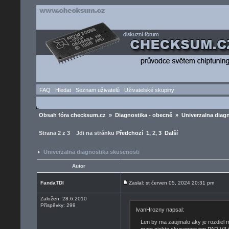
FAQ
Hledat
Seznam uživatelů
Uživatelské skupiny
Obsah fóra checksum.cz
»
Diagnostika - obecně
» Univerzalna diagn
Strana
2
z
3
Jdi na stránku
Předchozí
1
,
2
,
3
Další
Univerzalna diagnostika skusenosti
Autor
FandaTDI
Zaslal: st červen 05, 2024 20:31 pm
Založen: 28.6.2010
Příspěvky: 299
IvanHrozny napsal:
Len by ma zaujmalo aky je rozdie