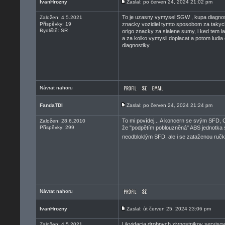
IvanHrozny
Zaslal: po červen 24, 2024 21:02 pm
To je uzasny vymysel SGW , kupa diagnosti
Založen: 4.5.2021
Příspěvky: 19
znacky vozidiel tymto sposobom za takych
Bydliště: SR
origo znacky za sialene sumy, i ked tem l
a za kolko vymysli doplacat a potom ludia
diagnostiky
Návrat nahoru
FandaTDI
Zaslal: po červen 24, 2024 21:24 pm
To mi povídej... A koncern se svým SFD, C
Založen: 28.6.2010
Příspěvky: 299
že "podpětím poblouzněná" ABS jednotka 
neodbloklým SFD, ale i se zataženou ručk
Návrat nahoru
IvanHrozny
Zaslal: út červen 25, 2024 23:06 pm
Likvidacia drobnych zivnostnikov serviso
Založen: 4.5.2021