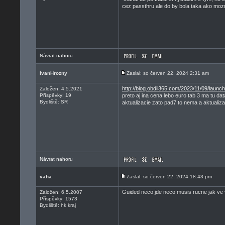
cez passthru ale do by bola taka ako moz
Návrat nahoru
IvanHrozny
Zaslal: so červen 22, 2024 2:31 am
http://blog.obdii365.com/2023/11/09/launch
Založen: 4.5.2021
Příspěvky: 19
preto aj ina cena lebo euro tab 3 ma tu da
Bydliště: SR
aktualizacie zato pad7 to nema a aktualiza
Návrat nahoru
vaha
Zaslal: so červen 22, 2024 18:43 pm
Guided neco jde neco musis rucne jak ve v
Založen: 6.5.2007
Příspěvky: 1573
Bydliště: hk kraj