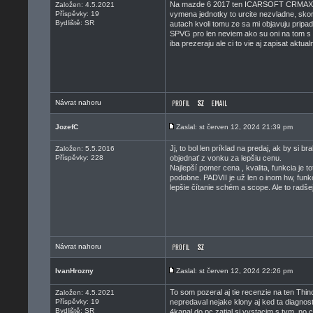
Na mazde 6 2017 ten ICARSOFT CRMAX doc
Založen: 4.5.2021
Příspěvky: 19
vymena jednotky to urcite nezvladne, skore
Bydliště: SR
autach kvoli tomu ze sa mi objavuju pripa
SPVG pro len neviem ako su oni na tom s t
iba prezeraju ale ci to vie aj zapisat aktua
Návrat nahoru
JozefC
Zaslal: st červen 12, 2024 21:39 pm
Jj, to bol len príklad na predaj, ak by si b
Založen: 5.5.2016
Příspěvky: 228
objednať z vonku za lepšiu cenu.
Najlepší pomer cena , kvalita, funkcia je t
podobne. PADVII je už len o inom hw, funk
lepšie čítanie schém a scope. Ale to radš
Návrat nahoru
IvanHrozny
Zaslal: st červen 12, 2024 22:26 pm
To som pozeral aj tie recenzie na ten Thin
Založen: 4.5.2021
Příspěvky: 19
nepredaval nejake klony aj ked ta diagnost
Bydliště: SR
4kanal do pc zatial si vystacim s tym, no 