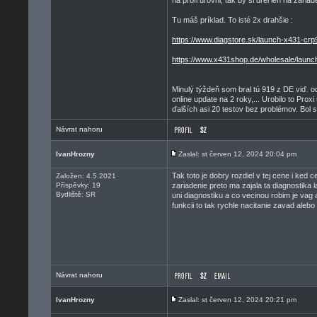
na profi úrovni, tak by si drel len na zari
Tu máš príklad. To isté 2x drahšie :
https://www.diagstore.sk/launch-x431-crp
https://www.x431shop.de/wholesale/launc
Minulý týždeň som bral tú 919 z DE viď. o
online update na 2 roky,... Urobilo to Pro
ďalších asi 20 testov bez problémov. Bol
Návrat nahoru
IvanHrozny
Zaslal: st červen 12, 2024 20:04 pm
Tak toto je dobry rozdiel v tej cene i ked 
Založen: 4.5.2021
Příspěvky: 19
zariadenie preto ma zajala ta diagnostika 
Bydliště: SR
uni diagnostiku a co vecinou robim je vag
funkcii to tak rychle nacitanie zavad aleb
Návrat nahoru
IvanHrozny
Zaslal: st červen 12, 2024 20:21 pm