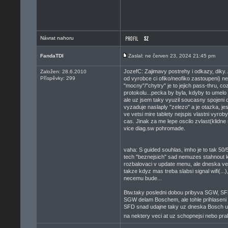
Návrat nahoru
FandaTDI
Zaslal: ne červen 23, 2024 21:45 pm
JozefC: Zajimavy postrehy i odkazy, diky. 
Založen: 28.6.2010
Příspěvky: 299
od vyrobce ci ofiko/neofiko zastoupeni) n
"mocny"/"chytry" je to jejich pass-thru, c
protokolu...pecka by byla, kdyby to umelo
ale uz jsem taky vyuzil soucasny spojeni
vyzaduje naslaply "zelezo" a je otazka, j
ve vetsi mire tablety nejspis vlastni vyro
cas. Jinak za me lepe oscilo zvlast(klidn
vice diag.sw pohromade.
vaha: S guided souhlas, imho je to tak 50/5
tech "beznejsich" sad nemuzes stahnout ko
rozbalovaci v update menu, ale dneska ve 
takze kdyz mas treba slabsi signal wifi(...),
necemu bude...
Btw.taky posledni dobou pribyva SGW, SFD
SGW delam Boschem, ale tohle prihlaseni m
SFD snad udajne taky uz dneska Bosch umi
na nektery veci at uz schopnejsi nebo prakt