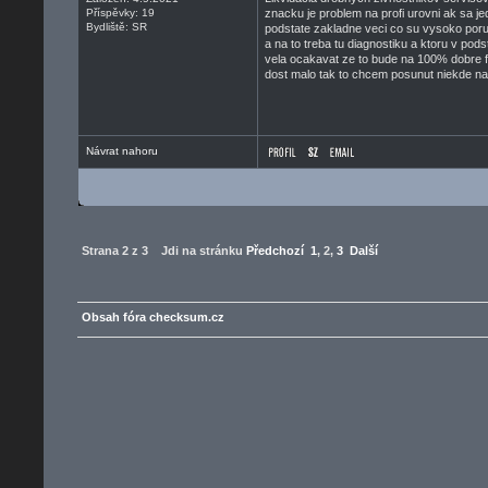
Příspěvky: 19
znacku je problem na profi urovni ak sa j
Bydliště: SR
podstate zakladne veci co su vysoko poruc
a na to treba tu diagnostiku a ktoru v pod
vela ocakavat ze to bude na 100% dobre f
dost malo tak to chcem posunut niekde na 
Návrat nahoru
Strana
2
z
3
Jdi na stránku
Předchozí
1
,
2
,
3
Další
Obsah fóra checksum.cz