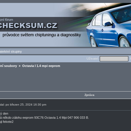
atelské skupiny
Uživatel:
H
lní soubory
» Octavia I 1.4 mpi eeprom
Zpráva
slal: po březen 25, 2024 16:30 pm
ý den
 někdo zálohu eeprom 93C76 Octavia 1.4 Mpi 047 906 033 B.
ji fekete2