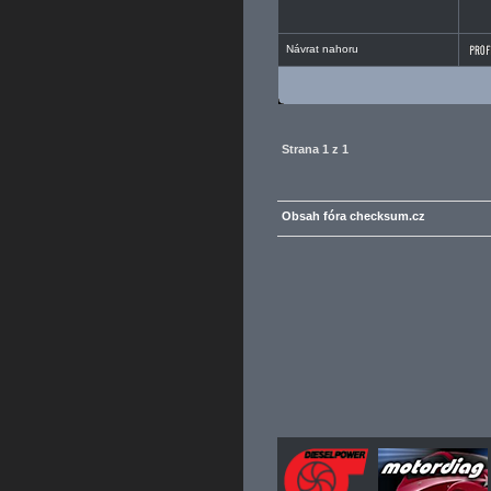
Návrat nahoru
Strana
1
z
1
Obsah fóra checksum.cz