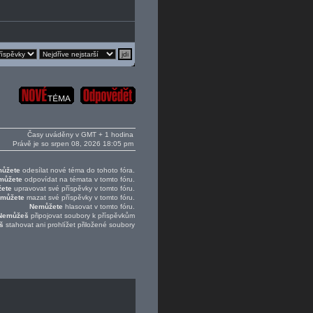
Časy uváděny v GMT + 1 hodina
Právě je so srpen 08, 2026 18:05 pm
ůžete
odesílat nové téma do tohoto fóra.
můžete
odpovídat na témata v tomto fóru.
ete
upravovat své příspěvky v tomto fóru.
můžete
mazat své příspěvky v tomto fóru.
Nemůžete
hlasovat v tomto fóru.
Nemůžeš
připojovat soubory k příspěvkům
š
stahovat ani prohlížet přiložené soubory