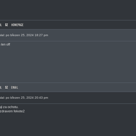
slal: po březen 25, 2024 18:27 pm
len off
slal: po březen 25, 2024 20:43 pm
ji za ochotu.
zdravem fekete2