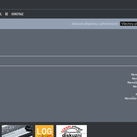
Zobrazit příspěvky z předchozích:
Nem
Ne
Nemůž
Ne
Nemůže