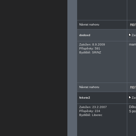
Návrat nahoru
dodoxd
Za
mam 
Založen: 8.9.2009
Příspěvky: 591
Bydliště: SR/NZ
Návrat nahoru
fekete2
Za
Děku
Založen: 23.2.2007
Příspěvky: 224
S po
Bydliště: Liberec