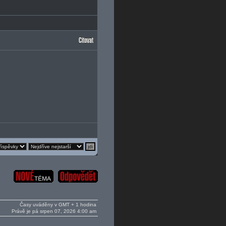
Časy uváděny v GMT + 1 hodina
Právě je pá srpen 07, 2026 4:00 am