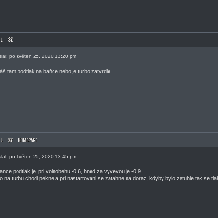
slal: po květen 25, 2020 13:20 pm
š tam podtlak na baňce nebo je turbo zatvrdlé...
slal: po květen 25, 2020 13:45 pm
ance podtlak je, pri volnobehu -0.6, hned za vyvevou je -0.9.
hlo na turbu chodi pekne a pri nastartovani se zatahne na doraz, kdyby bylo zatuhle tak se t