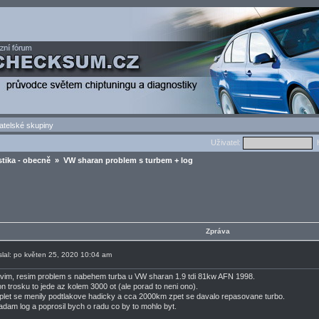
atelské skupiny
Uživatel:
H
tika - obecně
» VW sharan problem s turbem + log
g
Zpráva
slal: po květen 25, 2020 10:04 am
vim, resim problem s nabehem turba u VW sharan 1.9 tdi 81kw AFN 1998.
n trosku to jede az kolem 3000 ot (ale porad to neni ono).
let se menily podtlakove hadicky a cca 2000km zpet se davalo repasovane turbo.
ladam log a poprosil bych o radu co by to mohlo byt.