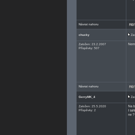
Návrat nahoru
chucky
Za
Nemá
Založen: 23.2.2007
Příspěvky: 507
Návrat nahoru
GerryMK_4
Za
Na b
Založen: 25.5.2020
Příspěvky: 2
I ta
ne ?