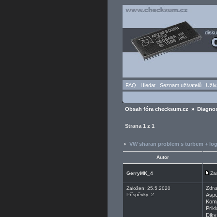
FAQ
Hledat
Seznam uživatelů
Uživ
Obsah fóra checksum.cz
»
Diagnos
Strana
1
z
1
VW sharan problem s turbem + lo
Autor
GerryMK_4
Za
Zdra
Založen: 25.5.2020
Příspěvky: 2
Aspo
Komp
Prik
Diky