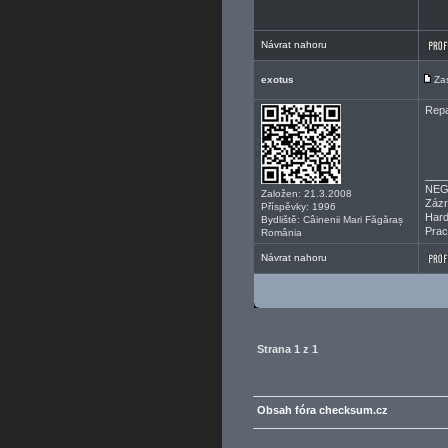
Návrat nahoru
exotus
Za
Repa
___
NEG
Založen: 21.3.2008
Zázr
Příspěvky: 1996
Hard
Bydliště: Câinenii Mari Făgăraș
Prac
România
Návrat nahoru
Strana
1
z
1
Obsah fóra checksum.cz