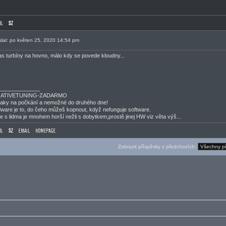
slal: po květen 25, 2020 14:54 pm
s turbíny na hovno, málo kdy se povede kloudny...
______________
ATIVETUNING-ZADARMO
aky na počkání a nemožné do druhého dne!
ware je to, do čeho můžeš kopnout, když nefunguje software.
e s lidma je mnohem horší nežli s dobytkem,prostě jinej HW viz věta výš...
Zobrazit příspěvky z předchozích: