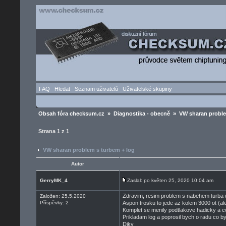
FAQ
Hledat
Seznam uživatelů
Uživatelské skupiny
Obsah fóra checksum.cz
»
Diagnostika - obecně
» VW sharan proble
Strana
1
z
1
VW sharan problem s turbem + log
Autor
GerryMK_4
Zaslal: po květen 25, 2020 10:04 am
Zdravim, resim problem s nabehem turba 
Založen: 25.5.2020
Příspěvky: 2
Aspon trosku to jede az kolem 3000 ot (ale
Komplet se menily podtlakove hadicky a 
Prikladam log a poprosil bych o radu co by
Diky