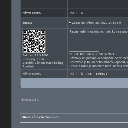
Návrat nahoru
exotus
Zaslal: po květen 25, 2020 14:54 pm
Repas turbíny na hovno, málo kdy se pove
_________________
NEGATIVETUNING-ZADARMO
Založen: 21.3.2008
Zázraky na počkání a nemožné do druhéh
Příspěvky: 1996
Hardware je to, do čeho můžeš kopnout, k
Bydliště: Câinenii Mari Făgăraș
Prace s lidma je mnohem horší nežli s dob
România
Návrat nahoru
Strana
1
z
1
Obsah fóra checksum.cz