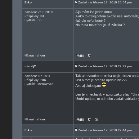
Erko
Zaslal: ne březen 17, 2019 20:54 pm
A ja mám iba jeden dotaz.
Založen: 26.8.2018
Příspěvky: 63
A ako to ďalej potom akože rieši autorizá
Bydliště: SK
tlačídlo nefunkčné ?
Na to sa nevzťahuje už záruka ?
Návrat nahoru
mirodj2
Zaslal: ne březen 17, 2019 22:29 pm
Tak ako vsetko co treba utajit, akoze upda
Založen: 8.6.2011
Příspěvky: 286
Ved o tom je predsa update nie???
Bydliště: Michalovce
Ako aj dielesgate
Len ten mechanik v autorizaku stlaci "5kr
Urobil update, to od neho ziadal nadriaden
Návrat nahoru
Erko
Zaslal: ne březen 17, 2019 22:44 pm