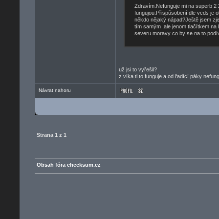
Zdravím.Nefunguje mi na superb 2 20
fungujou.Přispůsobení dle vcds je 
někdo nějaký nápad?Ještě jsem zjis
tím samým ,ale jenom tlačítkem na
severu moravy co by se na to podí
už jsi to vyřešil?
z víka ti to funguje a od řadící páky nefun
Návrat nahoru
Strana
1
z
1
Obsah fóra checksum.cz