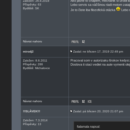
Ako jasné to chápem, mechanik si urobil ib
Založen: 26.8.2018
Příspěvky: 63
Lebo servis sa väčšinou riadi motom zatajo
Bydliště: SK
Je to čiste iba filozofická otázka
Lebo m
Návrat nahoru
mirodj2
Zaslal: ne březen 17, 2019 22:49 pm
Pracoval som v autorizaku 6rokov kedysi..
Založen: 8.6.2011
Příspěvky: 286
Doslova ti staci vediet na aute vymenit ol
Bydliště: Michalovce
Návrat nahoru
!!!SLÁVEK!!!
Zaslal: pá březen 20, 2020 21:07 pm
Založen: 7.3.2014
Příspěvky: 13
fialamala napsal: