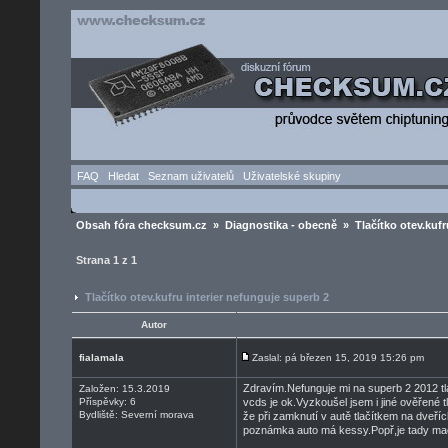
FAQ
Hledat
Seznam uživatelů
Uživatelské skupiny
Obsah fóra checksum.cz
»
Diagnostika - obecně
» Tlačítko otev.kufr
Strana
1
z
1
Tlačítko otev.kufru interier nefunguje superb 2
Autor
fialamala
Zaslal: pá březen 15, 2019 15:26 pm
Zdravím.Nefunguje mi na superb 2 2012 tlač
Založen: 15.3.2019
Příspěvky: 6
vcds je ok.Vyzkoušel jsem i jiné ověřené 
Bydliště: Severní morava
že při zamknutí v autě tlačítkem na dveří
poznámka auto má kessy.Popř,je tady mac