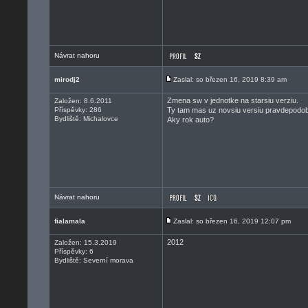
Návrat nahoru
mirodj2
Zaslal: so březen 16, 2019 8:39 am
Zmena sw v jednotke na starsiu verziu.
Založen: 8.6.2011
Příspěvky: 286
Ty tam mas uz novsiu versiu pravdepodo
Bydliště: Michalovce
Aky rok auto?
Návrat nahoru
fialamala
Zaslal: so březen 16, 2019 12:07 pm
2012
Založen: 15.3.2019
Příspěvky: 6
Bydliště: Severní morava