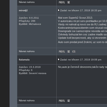
Návrat nahoru
mirodj2
Zaslal: ne březen 17, 2019 18:33 pm
Mal som Superb2 Scout 2013.
Založen: 8.6.2011
Příspěvky: 286
V autorizaku mi pri serv.prehliadke pri 1
Bydliště: Michalovce
Vtedy mi nahrali aj novsi sw do RJ zadnej
Kodovanim/prisposobenim som skusal vse
Downgrade sw samozrejme nevedia ani nem
Odvtedy bohuzial len cez zadne madlo sa ot
Update koli bezpecnosti, aby si otvorenim
Auto som predal pred 2rokmi, uz som to da
Návrat nahoru
fialamala
Zaslal: ne březen 17, 2019 19:08 pm
No,auto je čerstvě dovezeno,takže tady ta
Založen: 15.3.2019
Příspěvky: 6
Bydliště: Severní morava
Návrat nahoru