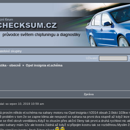
atelské skupiny
Uživatel:
H
tika - obecně
» Opel insignia el.schéma
Zpráva
slal: so srpen 10, 2019 10:59 am
 prosím někdo el.schéma na sahary motoru na Opel insignia r.V2014 obsah 2.0tdci 103kw
ě problém v tom že se zapne klima ale nespustí se sahara na prvni dva stupně až když leze 
e se třetí okruh ventilátoru.Když to zkusím přes akční členy tak prvni a druhá rychlost nic a
atici sahary mám 12v ale kostra žádná až když si připojim kostru tak se rozběhnou.Myslim ž