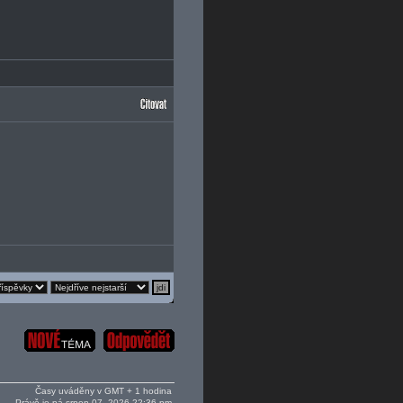
Časy uváděny v GMT + 1 hodina
Právě je pá srpen 07, 2026 22:36 pm