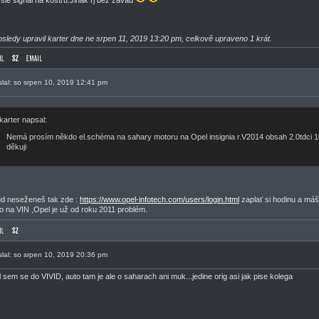
šle signál na kostru.Jinak řj bez závad
sledy upravil karter dne ne srpen 11, 2019 13:20 pm, celkově upraveno 1 krát.
slal: so srpen 10, 2019 12:41 pm
karter napsal:
Nemá prosím někdo el.schéma na sahary motoru na Opel insignia r.V2014 obsah 2.0tdci
děkuji
d neseženeš tak zde :
https://www.opel-infotech.com/users/login.html
zaplať si hodinu a má
o na VIN ,Opel je už od roku 2011 problém.
slal: so srpen 10, 2019 20:36 pm
l sem se do VIVID, auto tam je ale o saharach ani muk...jedine orig asi jak pise kolega