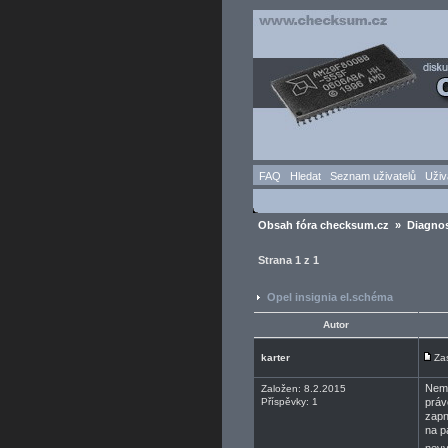
FAQ
Hledat
Seznam uživatelů
Uživ
Obsah fóra checksum.cz
»
Diagnos
Strana
1
z
1
Opel insignia el.schéma
Autor
karter
Za
Nemá
Založen: 8.2.2015
Příspěvky: 1
práv
zapn
na p