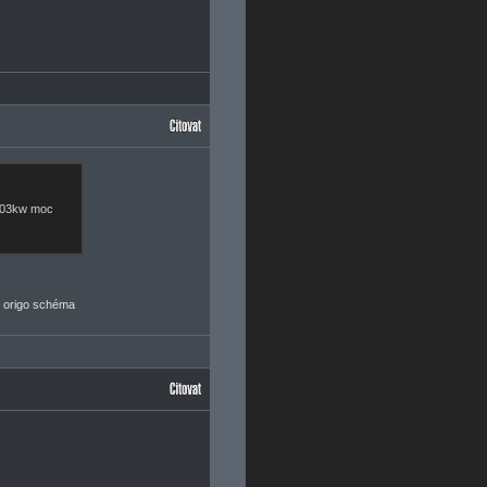
 103kw moc
š origo schéma