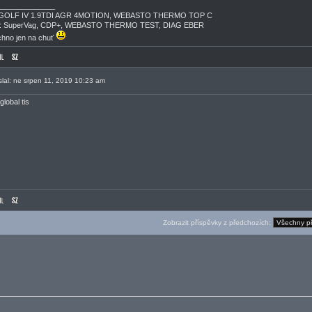
______________
GOLF IV 1.9TDI AGR 4MOTION, WEBASTO THERMO TOP C
g: SuperVag, CDP+, WEBASTO THERMO TEST, DIAG EBER
hno jen na chuť
slal: ne srpen 11, 2019 10:23 am
global tis
Zobrazit příspěvky z předchozích: