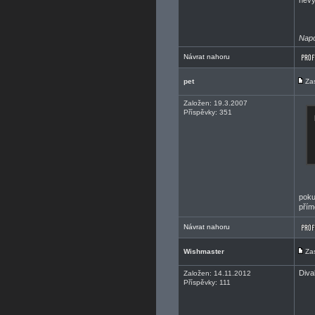
nevy
Napo
Návrat nahoru
pet
Za
Založen: 19.3.2007
Příspěvky: 351
poku
přím
Návrat nahoru
Wishmaster
Za
Diva
Založen: 14.11.2012
Příspěvky: 111