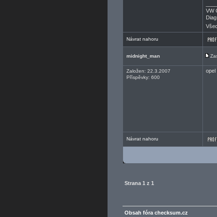
___
VW 
Dia
Všec
Návrat nahoru
midnight_man
Za
opel 
Založen: 22.3.2007
Příspěvky: 600
Návrat nahoru
Strana
1
z
1
Obsah fóra checksum.cz