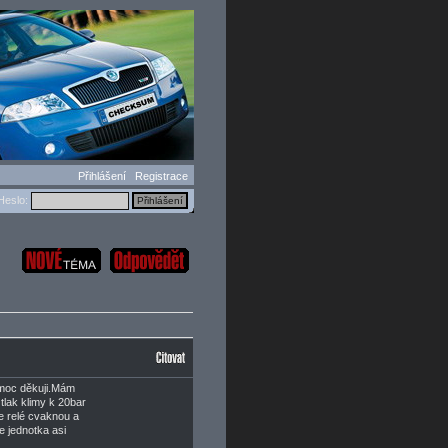
Přihlášení
Registrace
eslo:
 moc děkuji.Mám
tlak klimy k 20bar
le relé cvaknou a
e jednotka asi