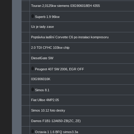
Touran 2,0125kw siemens 03G906018EH 4355
Superb 1.9 96kw
Uz je tady zase
Poptávka ladění Corvette C6 po instalaci kompresoru
2.0 TDI CFHC 103kw chip
DieselGate SW
Peugeot 407 SW 2006, EGR OFF
03G906016K
Simos 8.1
Fiat Ullise 4MP2.05
Simos 10.12 foto desky
Damos F1B1-12A650-ZB(ZC, ZE)
Octavia 1 1.6 BFQ simos3.3a