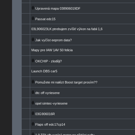
Upravená mapa 038906019DF
Passat edc15
03L906023LK ptrebujem zvíšiť výkon na fabii 1,6
Jak vyčíst eeprom data?
Mapy pre IAW 1AV S0 felicia
OKCHIP - zloději?
Launch DBS car5
Pomužete mi nalézt Boost target prosím??
dtc off vyriesene
opel simtec-vyriesene
03G906016R
Flaps off edc17cp14