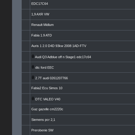
EDC17C64
1,9 AXR VW
Renault Midlum
Fabia 1.9 ATD
Auris 1 2.0 D4D 93kw 2008 1AD-FTV
Audi Q3 Adblue off n Stage1 edc17c64
dtc ford EEC
2.7T audi 0261207766
Fabia2 Ecu Simos 10
DTC VALEO V40
Gaz gazelle cm2220c
Siemens pcr 2,1
Prerobenie SW