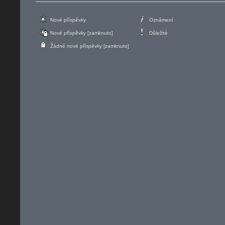
Nové příspěvky
Oznámení
Nové příspěvky [zamknuto]
Důležité
Žádné nové příspěvky [zamknuto]