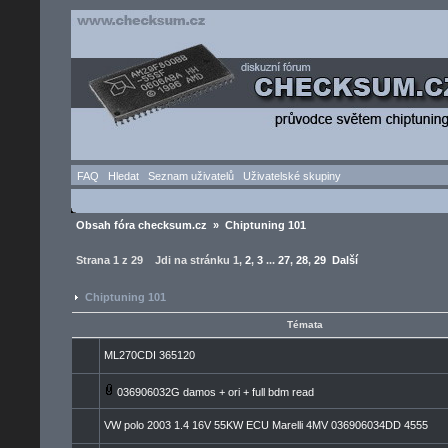
FAQ
Hledat
Seznam uživatelů
Uživatelské skupiny
Obsah fóra checksum.cz
»
Chiptuning 101
Strana
1
z
29
Jdi na stránku
1
,
2
,
3
...
27
,
28
,
29
Další
Chiptuning 101
Témata
ML270CDI 365120
036906032G damos + ori + full bdm read
VW polo 2003 1.4 16V 55KW ECU Marelli 4MV 036906034DD 4555