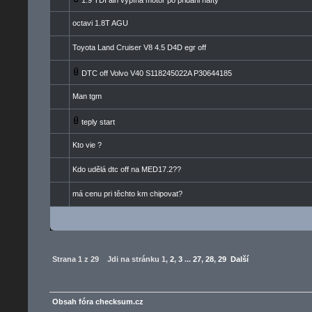
1.9 TDI alh vypíná motor po přidáni nafty
octavi 1.8T AGU
Toyota Land Cruiser V8 4.5 D4D egr off
DTC off Volvo V40 S118245022A P30644185
Man tgm
teply start
Kto vie ?
Kdo udělá dtc off na MED17.2??
má cenu pri těchto km chipovat?
Strana
1
z
29
Jdi na stránku
1
,
2
,
3
...
27
,
28
,
29
Další
Obsah fóra checksum.cz