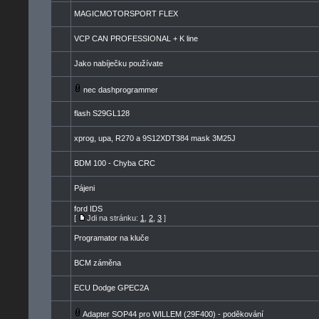
MAGICMOTORSPORT FLEX
VCP CAN PROFESSIONAL + K line
Jako nabíječku používate
nec dashprogrammer
flash S29GL128
xprog, upa, R270 a 9S12XDT384 mask 3M25J
BDM 100 - Chyba CRC
Pájeni
ford IDS
[
Jdi na stránku:
1
,
2
,
3
]
Programator na kluče
BCM záměna
ECU Dodge GPEC2A
Adapter SOP44 pro WILLEM (29F400) - poděkování