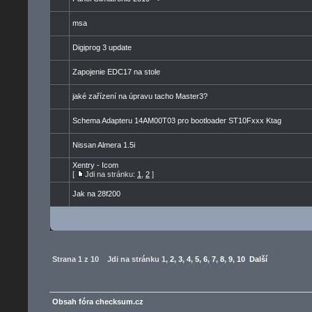
msa
Digiprog 3 update
Zapojenie EDC17 na stole
jaké zařízení na úpravu tacho Master3?
Schema Adapteru 14AM00T03 pro bootloader ST10Fxxx Ktag
Nissan Almera 1.5i
Xentry - Icom
[
Jdi na stránku:
1
,
2
]
Jak na 28f200
Strana
1
z
10
Jdi na stránku
1
,
2
,
3
,
4
,
5
,
6
,
7
,
8
,
9
,
10
Další
Obsah fóra checksum.cz