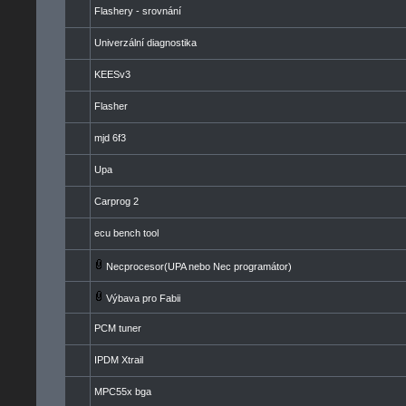
Flashery - srovnání
Univerzální diagnostika
KEESv3
Flasher
mjd 6f3
Upa
Carprog 2
ecu bench tool
Necprocesor(UPA nebo Nec programátor)
Výbava pro Fabii
PCM tuner
IPDM Xtrail
MPC55x bga