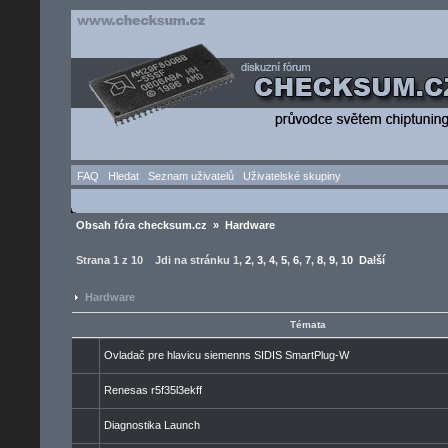
FAQ
Hledat
Seznam uživatelů
Uživatelské skupiny
Obsah fóra checksum.cz
»
Hardware
Strana
1
z
10
Jdi na stránku
1
,
2
,
3
,
4
,
5
,
6
,
7
,
8
,
9
,
10
Další
Hardware
Témata
Ovladač pre hlavicu siemenns SIDIS SmartPlug-W
Renesas r5f35l3ekff
Diagnostika Launch