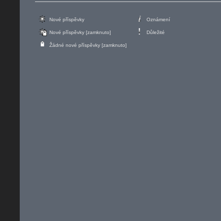
Nové příspěvky
Oznámení
Nové příspěvky [zamknuto]
Důležité
Žádné nové příspěvky [zamknuto]