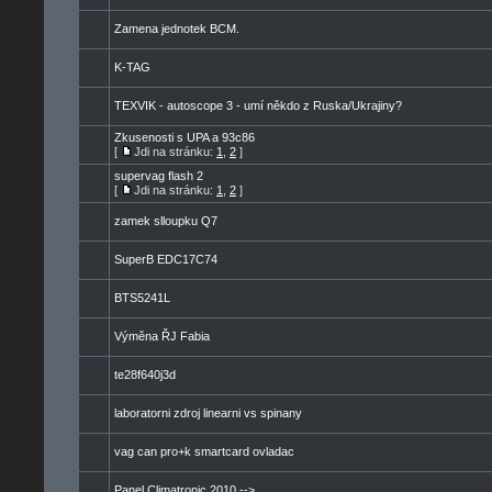
Zamena jednotek BCM.
K-TAG
TEXVIK - autoscope 3 - umí někdo z Ruska/Ukrajiny?
Zkusenosti s UPA a 93c86
[
Jdi na stránku:
1
,
2
]
supervag flash 2
[
Jdi na stránku:
1
,
2
]
zamek slloupku Q7
SuperB EDC17C74
BTS5241L
Výměna ŘJ Fabia
te28f640j3d
laboratorni zdroj linearni vs spinany
vag can pro+k smartcard ovladac
Panel Climatronic 2010 -->