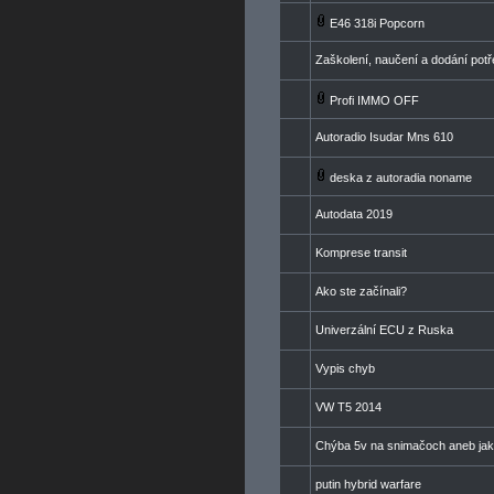
E46 318i Popcorn
Zaškolení, naučení a dodání pot
Profi IMMO OFF
Autoradio Isudar Mns 610
deska z autoradia noname
Autodata 2019
Komprese transit
Ako ste začínali?
Univerzální ECU z Ruska
Vypis chyb
VW T5 2014
Chýba 5v na snimačoch aneb jak s
putin hybrid warfare