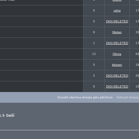
0
vaha
1
0
DIGI-DELETED
1
8
Matias
3
1
DIGI-DELETED
1
12
Okura
6
0
jirkawrc
1
2
DIGI-DELETED
2
0
DIGI-DELETED
1
Označit všechna témata jako přečtená
Zobrazit témata 
4
,
5
Další