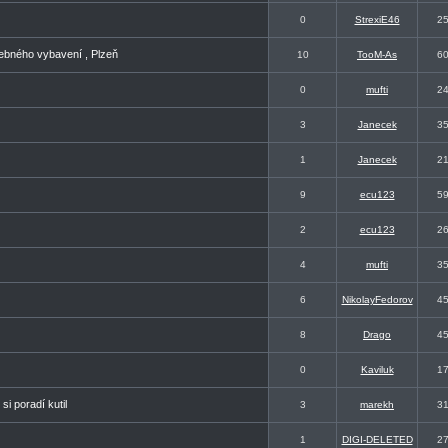
0
StrexiE46
2
řebného vybavení , Plzeň
10
TooM-As
6
0
mufti
2
3
Janecek
3
1
Janecek
2
9
ecu123
5
2
ecu123
2
4
mufti
3
6
NikolayFedorov
4
8
Drago
4
0
Kaviluk
1
i poradí kutil
3
marekh
3
1
DIGI-DELETED
2