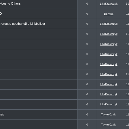
ices to Others
0
LiliaKrawczyk
1
oQ
0
Berttka
1
ижение профилей с Linkbuilder
0
LiliaKrawczyk
1
0
LiliaKrawczyk
1
0
LiliaKrawczyk
1
0
LiliaKrawczyk
1
0
LiliaKrawczyk
1
0
LiliaKrawczyk
1
0
LiliaKrawczyk
1
0
LiliaKrawczyk
1
0
LiliaKrawczyk
1
usic
0
TaylorXavia
1
0
TaylorXavia
1