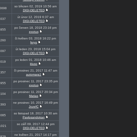
so březen 02, 2019 10:56 am
6698
DIGI-DELETED
út únor 12, 2019 6:37 am
2037
DIGI-DELETED
po červen 18, 2018 23:16 pm
2855
exotus
čt květen 03, 2018 16:22 pm
0260
ferys
út leden 23, 2018 15:04 pm
4097
DIGI-DELETED
po leden 01, 2018 10:46 am
8019
kluso
čt prosinec 21, 2017 11:47 am
9357
automara1
po prosinec 11, 2017 23:35 pm
8955
exotus
po prosinec 11, 2017 20:34 pm
3104
Matias
ne prosinec 10, 2017 16:49 pm
0393
JozefC
so listopad 18, 2017 10:30 am
8085
Pavlosandokan
so září 09, 2017 12:44 pm
1021
DIGI-DELETED
ne květen 21, 2017 14:17 pm
2829