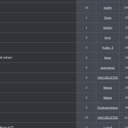
33
martin
29
1
Cross
2
1
Darfen
2
0
ferys
2
3
Kulda_5
3
né zdraví
0
kluso
1
0
automara1
1
4
DIGI-DELETED
2
2
Matias
2
3
Matias
3
3
Pavlosandokan
2
15
DIGI-DELETED
11
lticar m22
3
Luboš
3