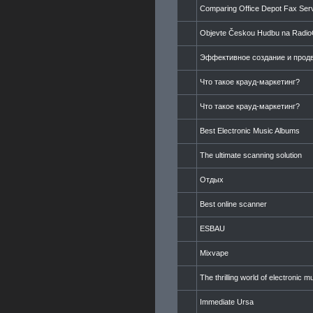
Comparing Office Depot Fax Serv
Objevte Českou Hudbu na Radi
Эффективное создание и продв
Что такое крауд-маркетинг?
Что такое крауд-маркетинг?
Best Electronic Music Albums
The ultimate scanning solution
Отдых
Best online scanner
ESBAU
Mixvape
The thrilling world of electronic m
Immediate Ursa