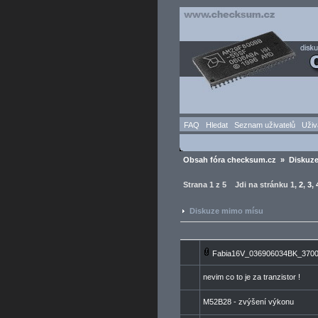
FAQ
Hledat
Seznam uživatelů
Uživ
Obsah fóra checksum.cz
»
Diskuz
Strana
1
z
5
Jdi na stránku
1
,
2
,
3
,
Diskuze mimo mísu
Fabia16V_036906034BK_370
nevim co to je za tranzistor !
M52B28 - zvýšení výkonu