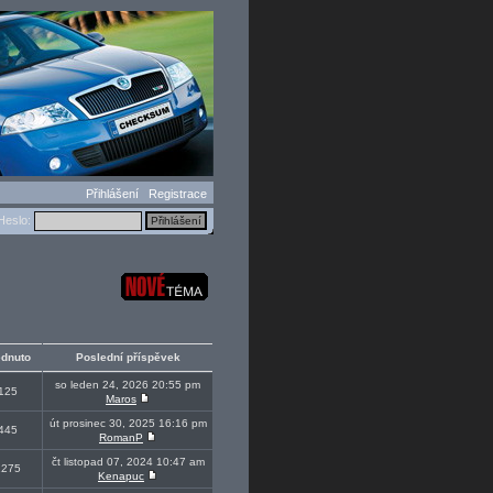
Přihlášení
Registrace
eslo:
édnuto
Poslední příspěvek
so leden 24, 2026 20:55 pm
125
Maros
út prosinec 30, 2025 16:16 pm
445
RomanP
čt listopad 07, 2024 10:47 am
1275
Kenapuc