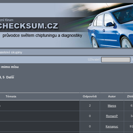
atelské skupiny
Uživatel:
H
e mimo mísu
4
,
5
Další
Témata
Odpovědi
Autor
Zhl
2
Maros
6
0
0
RomanP
3
0
Kenapuc
9