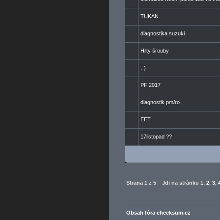
TUKAN
diagnostika suzuki
Hilty šrouby
:-)
PF 2017
diagnostik pm/ro
EET
17listopad ??
Strana
1
z
5
Jdi na stránku
1
,
2
,
3
,
Obsah fóra checksum.cz