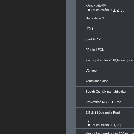
něco o důvěře
[
Jdi na stránku:
1
,
2
,
3
]
Nová doba ?
přání...
Ipad AIR 2
Přehled ECU
vše nej do roku 2018,hlavně pev
Vánoce
kombinace diag
Bosch Cx hák na nabíječku
Vrakoviště MB TCE-Pha
Zjištění kódu rádia Ford
:-)
[
Jdi na stránku:
1
,
2
]
elektricke řízení punto 188 vs mu