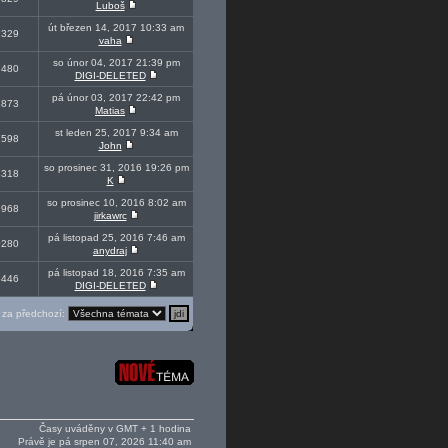
Luboš
út březen 14, 2017 10:33 am
7329
vaha
so únor 04, 2017 21:39 pm
7480
DIGI-DELETED
pá únor 03, 2017 22:42 pm
3873
Matias
st leden 25, 2017 9:34 am
7598
John
so prosinec 31, 2016 19:26 pm
3318
K
so prosinec 10, 2016 8:02 am
9968
jirkawrc
pá listopad 25, 2016 7:46 am
0280
anydraj
pá listopad 18, 2016 7:35 am
5446
DIGI-DELETED
za předchozí:
Časy uváděny v GMT + 1 hodina
Právě je pá srpen 07, 2026 11:40 am