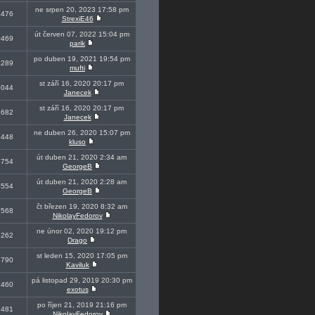
ne srpen 20, 2023 17:58 pm
5476
StrexiE46
út červen 07, 2022 15:04 pm
0469
parik
po duben 19, 2021 19:54 pm
4289
mufti
st září 16, 2020 20:17 pm
5044
Janecek
st září 16, 2020 20:17 pm
1682
Janecek
ne duben 26, 2020 15:07 pm
9448
kluso
út duben 21, 2020 2:34 am
6754
GeorgeB
út duben 21, 2020 2:28 am
5554
GeorgeB
čt březen 19, 2020 8:32 am
5568
NikolayFedorov
ne únor 02, 2020 19:12 pm
5262
Drago
st leden 15, 2020 17:05 pm
7790
Kaviluk
pá listopad 29, 2019 20:30 pm
1460
exotus
po říjen 21, 2019 21:16 pm
7481
NikolayFedorov