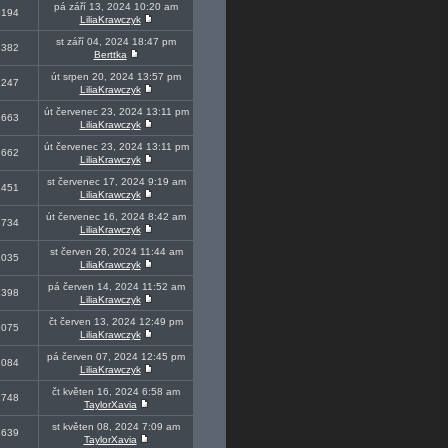
pá září 13, 2024 10:20 am
5194
LiliaKrawczyk
st září 04, 2024 18:47 pm
1382
Berttka
út srpen 20, 2024 13:57 pm
1247
LiliaKrawczyk
út červenec 23, 2024 13:11 pm
2663
LiliaKrawczyk
út červenec 23, 2024 13:11 pm
1662
LiliaKrawczyk
st červenec 17, 2024 9:19 am
1451
LiliaKrawczyk
út červenec 16, 2024 8:42 am
1734
LiliaKrawczyk
st červen 26, 2024 11:44 am
2035
LiliaKrawczyk
pá červen 14, 2024 11:52 am
1398
LiliaKrawczyk
čt červen 13, 2024 12:49 pm
1075
LiliaKrawczyk
pá červen 07, 2024 12:45 pm
1084
LiliaKrawczyk
čt květen 16, 2024 6:58 am
1748
TaylorXavia
st květen 08, 2024 7:09 am
1639
TaylorXavia