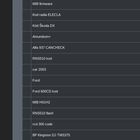
MIB firmware
Kod radia ELECLA
Kód Škoda DX
Amundsen+
Alfa 937 CANCHECK
RNS510 kod
car 2003
Ford
Ford 600CD kod
MIB HIGH2
RNS510 flash
rcd 300 code
BP Kingston DJ TMS375