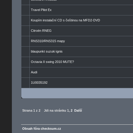
Travel Pilot Ex
Koupím instalační CD s češtinou na MFD2-DVD
Citroën RNEG
RNS310/RNS315 mapy
blaupunkt suzuki ignis
Octavia II swing 2010 MUTE?
Audi
1U0035192
Strana
1
z
2
Jdi na stránku
1
,
2
Další
Obsah fóra checksum.cz