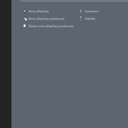
Nové příspěvky
Oznámení
Nové příspěvky [zamknuto]
Důležité
Žádné nové příspěvky [zamknuto]