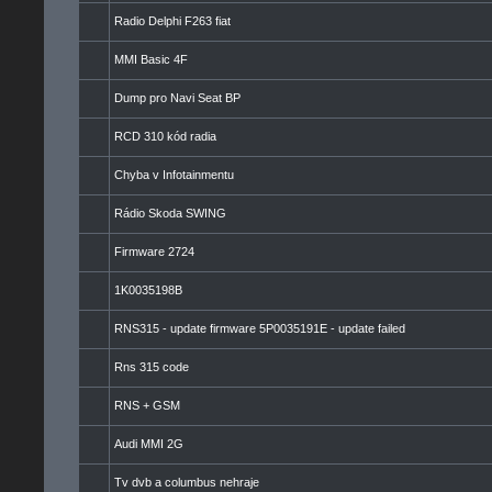
Radio Delphi F263 fiat
MMI Basic 4F
Dump pro Navi Seat BP
RCD 310 kód radia
Chyba v Infotainmentu
Rádio Skoda SWING
Firmware 2724
1K0035198B
RNS315 - update firmware 5P0035191E - update failed
Rns 315 code
RNS + GSM
Audi MMI 2G
Tv dvb a columbus nehraje