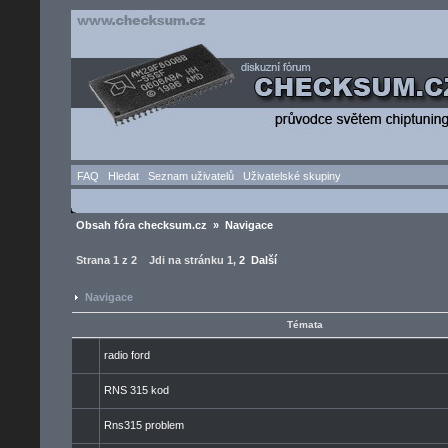
FAQ
Hledat
Seznam uživatelů
Uživatelské skupiny
Obsah fóra checksum.cz
»
Navigace
Strana
1
z
2
Jdi na stránku
1
,
2
Další
Navigace
Témata
radio ford
RNS 315 kod
Rns315 problem