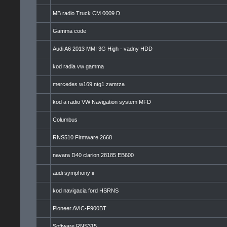
MB radio Truck CM 0009 D
Gamma code
Audi A6 2013 MMI 3G High - vadny HDD
kod radia vw gamma
mercedes w169 ntg1 zamrza
kod a radio VW Navigation system MFD
Columbus
RNS510 Firmware 2668
navara D40 clarion 28185 EB600
audi symphony ii
kod navigacia ford HSRNS
Pioneer AVIC-F900BT
Software RNS315