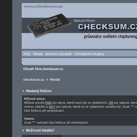
FAQ
Hledat
Seznam uživatelů
Uživatelské skupiny
Obsah fóra checksum.cz
checksum.cz » Hledat
Hledaný řetězec
Klíčová slova:
Můžete použít
AND
pro slova, která musí být ve výsledcích,
OR
pro taková, kter
mohou náležet a
NOT
pro taková, která by ve výsledcích neměla být. Znak "*" 
část řetězce při vyhledávání.
Autora:
Znak "*" nahradí část řetězce při vyhledávání.
Možnosti hledání