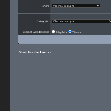
Fórum:
Kategorie:
Zobrazit výsledek jako:
Příspěvky
Témata
Obsah fóra checksum.cz