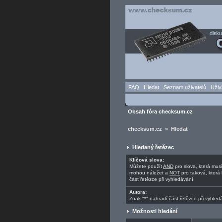
FAQ
Hledat
Seznam uživatelů
Uživ
Obsah fóra checksum.cz
checksum.cz » Hledat
Hledaný řetězec
Klíčová slova:
Můžete použít
AND
pro slova, která mus
mohou náležet a
NOT
pro taková, která 
část řetězce při vyhledávání.
Autora:
Znak "*" nahradí část řetězce při vyhled
Možnosti hledání