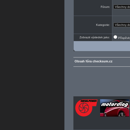
Fórum:
Kategorie:
Zobrazit výsledek jako:
Příspěv
Obsah fóra checksum.cz