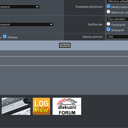
Prohledej předchozí:
Hledej název
Hledat jen te
Setřídit dle:
Vzestupně
Sestupně
Zobraz prvních:
ky
Témata