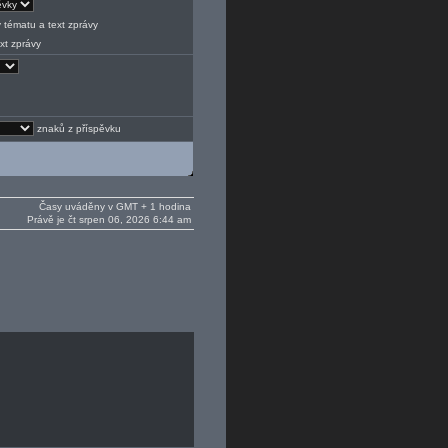
 tématu a text zprávy
xt zprávy
znaků z příspěvku
Časy uváděny v GMT + 1 hodina
Právě je čt srpen 06, 2026 6:44 am