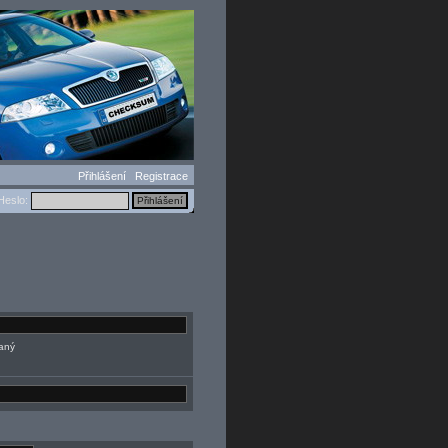
Přihlášení
Registrace
eslo:
daný