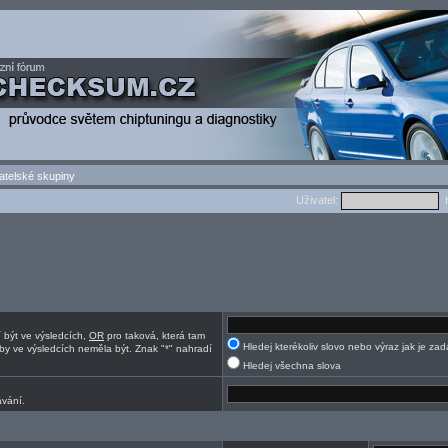
atelské skupiny
Uživatel:
H
í být ve výsledcích,
OR
pro taková, která tam
Hledej kterékoliv slovo nebo výraz jak je za
by ve výsledcích neměla být. Znak "*" nahradí
Hledej všechna slova
ávání.