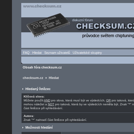
FAQ
Hledat
Seznam uživatelů
Uživatelské skupiny
Obsah fóra checksum.cz
checksum.cz » Hledat
Hledaný řetězec
Klíčová slova:
Můžete použít
AND
pro slova, která musí být ve výsledcích,
OR
pro taková, kter
mohou náležet a
NOT
pro taková, která by ve výsledcích neměla být. Znak "*" 
část řetězce při vyhledávání.
Autora:
Znak "*" nahradí část řetězce při vyhledávání.
Možnosti hledání