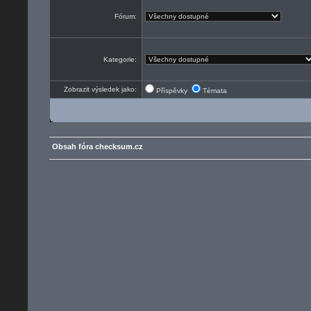
Fórum:
Kategorie:
Zobrazit výsledek jako:
Příspěvky
Témata
Obsah fóra checksum.cz