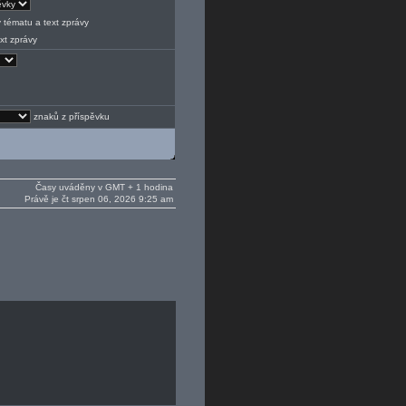
 tématu a text zprávy
xt zprávy
znaků z příspěvku
Časy uváděny v GMT + 1 hodina
Právě je čt srpen 06, 2026 9:25 am