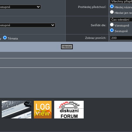
Prohledej předchozí:
Hledej název
Hledat jen te
Setřídit dle:
Vzestupně
Sestupně
Zobraz prvních:
ky
Témata