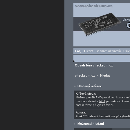
FAQ
Hledat
Seznam uživatelů
Uživ
Obsah fóra checksum.cz
checksum.cz » Hledat
Hledaný řetězec
Klíčová slova:
Můžete použít
AND
pro slova, která mus
mohou náležet a
NOT
pro taková, která 
část řetězce při vyhledávání.
Autora:
Znak "*" nahradí část řetězce při vyhled
Možnosti hledání