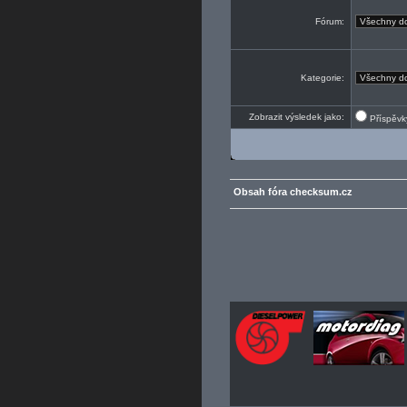
Fórum:
Kategorie:
Zobrazit výsledek jako:
Příspěv
Obsah fóra checksum.cz