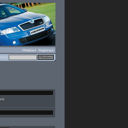
Přihlášení
Registrace
eslo:
daný