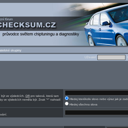
atelské skupiny
Uživatel:
H
í být ve výsledcích,
OR
pro taková, která tam
Hledej kterékoliv slovo nebo výraz jak je za
by ve výsledcích neměla být. Znak "*" nahradí
Hledej všechna slova
ávání.