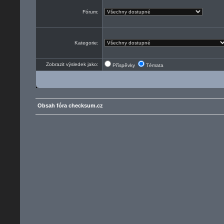
Fórum:
Kategorie:
Zobrazit výsledek jako:
Příspěvky
Témata
Obsah fóra checksum.cz