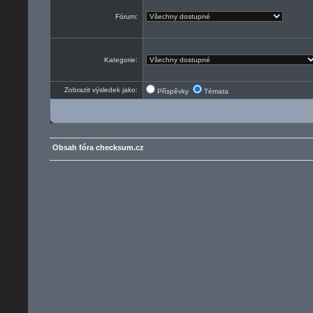
Fórum:
Kategorie:
Zobrazit výsledek jako:
Příspěvky
Témata
Obsah fóra checksum.cz