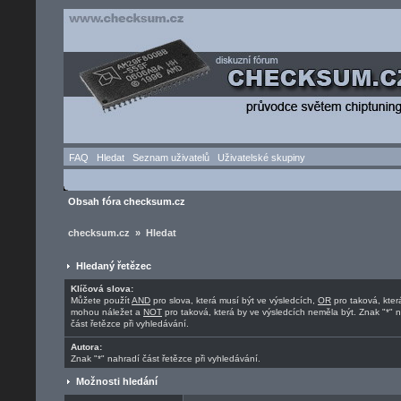
FAQ
Hledat
Seznam uživatelů
Uživatelské skupiny
Obsah fóra checksum.cz
checksum.cz » Hledat
Hledaný řetězec
Klíčová slova:
Můžete použít
AND
pro slova, která musí být ve výsledcích,
OR
pro taková, kter
mohou náležet a
NOT
pro taková, která by ve výsledcích neměla být. Znak "*" 
část řetězce při vyhledávání.
Autora:
Znak "*" nahradí část řetězce při vyhledávání.
Možnosti hledání