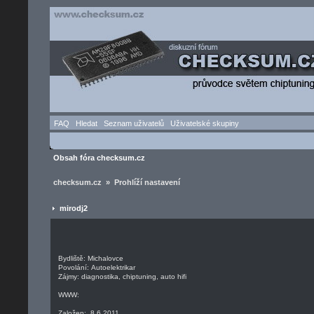
FAQ
Hledat
Seznam uživatelů
Uživatelské skupiny
Obsah fóra checksum.cz
checksum.cz » Prohlíží nastavení
mirodj2
Bydliště: Michalovce
Povolání: Autoelektrikar
Zájmy: diagnostika, chiptuning, auto hifi
WWW:
Založen: 8.6.2011