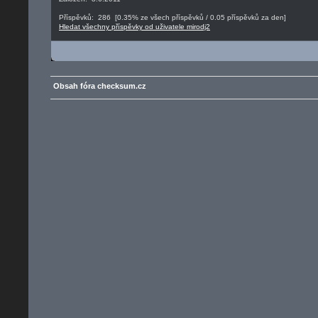
Příspěvků: 286 [0.35% ze všech příspěvků / 0.05 příspěvků za den]
Hledat všechny příspěvky od uživatele mirodj2
Obsah fóra checksum.cz