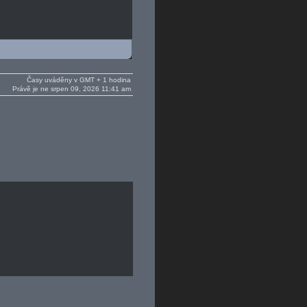
Časy uváděny v GMT + 1 hodina
Právě je ne srpen 09, 2026 11:41 am