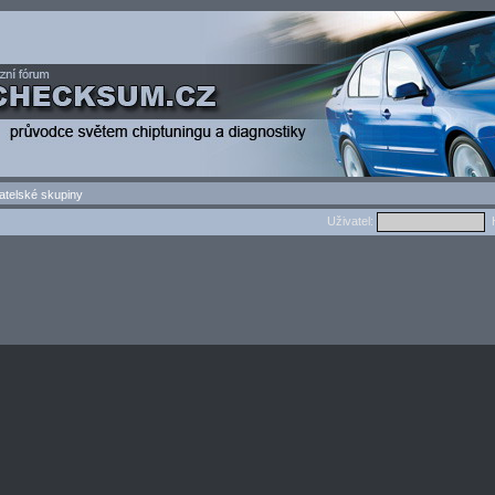
atelské skupiny
Uživatel:
H