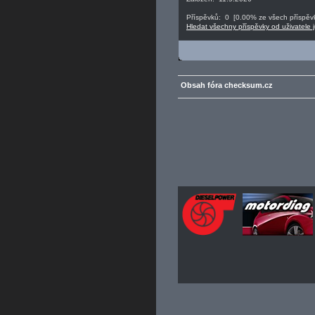
Příspěvků: 0 [0.00% ze všech příspěvk
Hledat všechny příspěvky od uživatele 
Obsah fóra checksum.cz