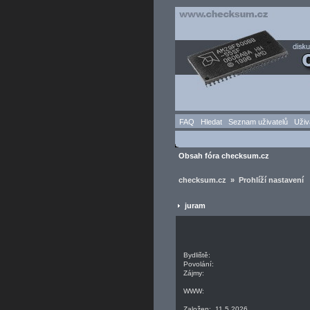
FAQ
Hledat
Seznam uživatelů
Uživ
Obsah fóra checksum.cz
checksum.cz » Prohlíží nastavení
juram
Bydliště:
Povolání:
Zájmy:
WWW:
Založen: 11.5.2026