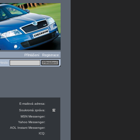
Přihlášení
Registrace
eslo:
E-mailová adresa:
Soukromá zpráva:
MSN Messenger:
Yahoo Messenger:
AOL Instant Messenger:
ICQ: