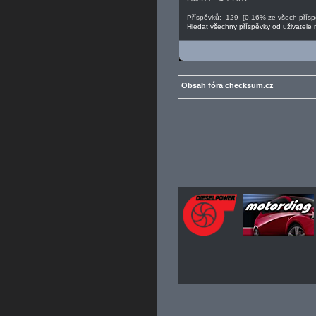
Příspěvků: 129 [0.16% ze všech příspě
Hledat všechny příspěvky od uživatele
Obsah fóra checksum.cz