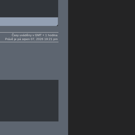
Časy uváděny v GMT + 1 hodina
Právě je pá srpen 07, 2026 19:21 pm