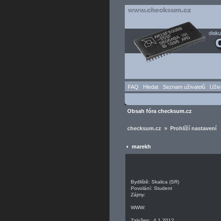
FAQ
Hledat
Seznam uživatelů
Uživ
Obsah fóra checksum.cz
checksum.cz » Prohlíží nastavení
marekh
Bydliště: Skalica (SR)
Povolání: Student
Zájmy:
WWW:
Založen: 4.1.2012