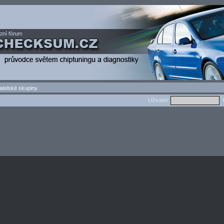
atelské skupiny
Uživatel:
H