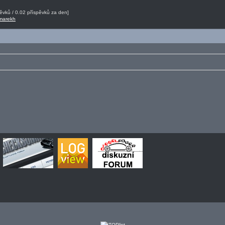
vků / 0.02 příspěvků za den]
 marekh