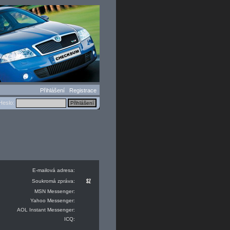
Přihlášení
Registrace
eslo:
E-mailová adresa:
Soukromá zpráva:
MSN Messenger:
Yahoo Messenger:
AOL Instant Messenger:
ICQ: