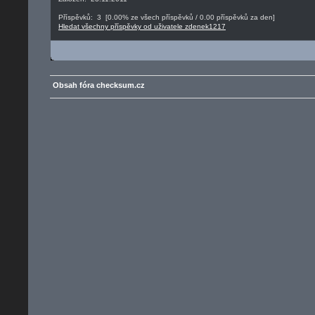
Příspěvků: 3 [0.00% ze všech příspěvků / 0.00 příspěvků za den]
Hledat všechny příspěvky od uživatele zdenek1217
Obsah fóra checksum.cz