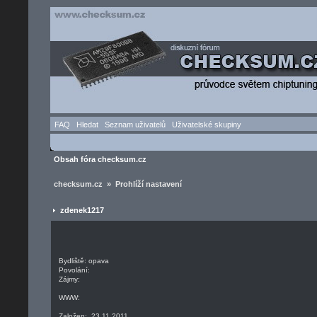
FAQ
Hledat
Seznam uživatelů
Uživatelské skupiny
Obsah fóra checksum.cz
checksum.cz » Prohlíží nastavení
zdenek1217
Bydliště: opava
Povolání:
Zájmy:
WWW:
Založen: 23.11.2011