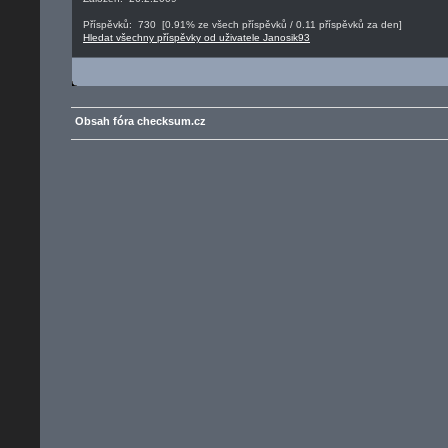
Příspěvků: 730 [0.91% ze všech příspěvků / 0.11 příspěvků za den]
Hledat všechny příspěvky od uživatele Janosik93
Obsah fóra checksum.cz