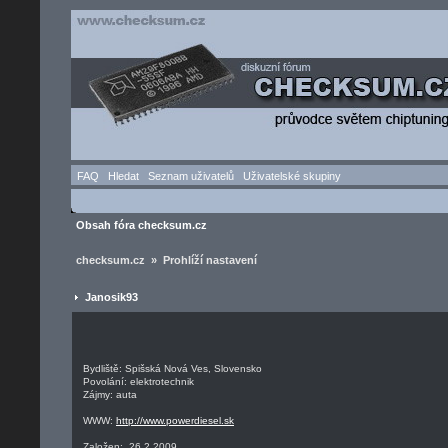
FAQ
Hledat
Seznam uživatelů
Uživatelské skupiny
Obsah fóra checksum.cz
checksum.cz » Prohlíží nastavení
Janosik93
Bydliště: Spišská Nová Ves, Slovensko
Povolání: elektrotechnik
Zájmy: auta
WWW:
http://www.powerdiesel.sk
Založen: 26.2.2009