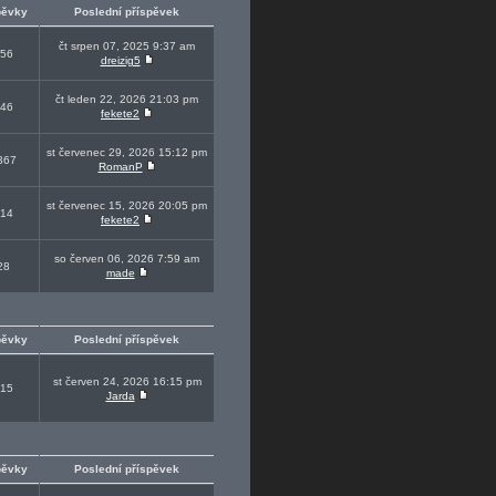
pěvky
Poslední příspěvek
čt srpen 07, 2025 9:37 am
56
dreizig5
čt leden 22, 2026 21:03 pm
46
fekete2
st červenec 29, 2026 15:12 pm
367
RomanP
st červenec 15, 2026 20:05 pm
14
fekete2
so červen 06, 2026 7:59 am
28
made
pěvky
Poslední příspěvek
st červen 24, 2026 16:15 pm
15
Jarda
pěvky
Poslední příspěvek