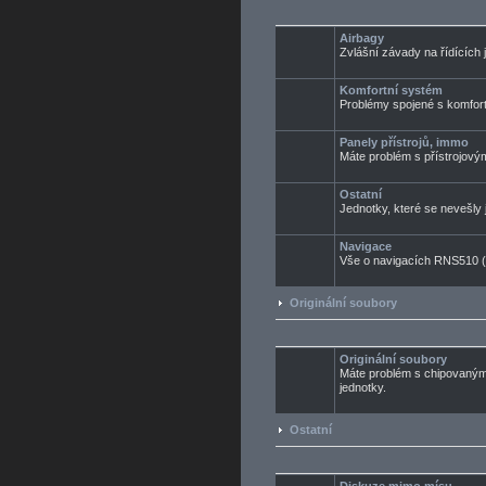
Airbagy
Zvlášní závady na řídících 
Komfortní systém
Problémy spojené s komfo
Panely přístrojů, immo
Máte problém s přístrojový
Ostatní
Jednotky, které se nevešly j
Navigace
Vše o navigacích RNS510 (
Originální soubory
Originální soubory
Máte problém s chipovaným 
jednotky.
Ostatní