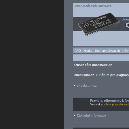
FAQ
Hledat
Seznam uživatelů
Uživ
Obsah fóra checksum.cz
checksum.cz » Fórum pro diagnost
checksum.cz
Pravidla, připomínky k f
Vývěska,
čtěte pravidla ješ
Základní informace