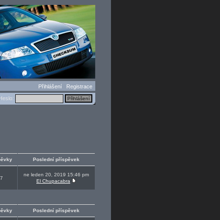
Přihlášení
Registrace
eslo:
pěvky
Poslední příspěvek
ne leden 20, 2019 15:46 pm
7
El Chupacabra
pěvky
Poslední příspěvek