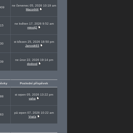
ne červenec 05, 2026 10:19 am
909
Maco444
ne květen 17, 2026 9:52 am
15
mirodj2
st březen 25, 2026 18:50 pm
30
Janosik93
ne únor 22, 2026 19:14 pm
39
dodoxd
pěvky
Poslední příspěvek
st srpen 05, 2026 13:22 pm
88
vaha
pá srpen 07, 2026 10:22 am
63
Vraťa