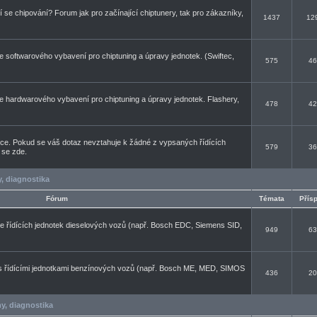
cí se chipování? Forum jak pro začínající chiptunery, tak pro zákazníky,
1437
12
se softwarového vybavení pro chiptuning a úpravy jednotek. (Swiftec,
575
46
se hardwarového vybavení pro chiptuning a úpravy jednotek. Flashery,
478
42
ce. Pokud se váš dotaz nevztahuje k žádné z vypsaných řídících
579
36
e se zde.
, diagnostika
Fórum
Témata
Přís
se řídících jednotek dieselových vozů (např. Bosch EDC, Siemens SID,
949
63
s řídícími jednotkami benzínových vozů (např. Bosch ME, MED, SIMOS
436
20
y, diagnostika