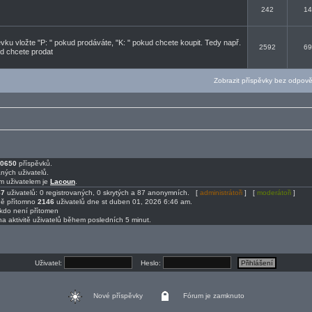
242
14
ku vložte "P: " pokud prodáváte, "K: " pokud chcete koupit. Tedy např.
2592
69
d chcete prodat
Zobrazit příspěvky bez odpov
0650
příspěvků.
ných uživatelů.
m uživatelem je
Lacoun
.
87
uživatelů: 0 registrovaných, 0 skrytých a 87 anonymních. [
administrátoři
] [
moderátoři
]
ně přítomno
2146
uživatelů dne st duben 01, 2026 6:46 am.
ikdo není přítomen
na aktivitě uživatelů během posledních 5 minut.
Uživatel:
Heslo:
Nové příspěvky
Fórum je zamknuto