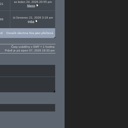
so leden 24, 2026 20:55 pm
21
Maros
út červenec 21, 2026 3:19 am
68
gyba
ědí
Označit všechna fóra jako přečtená
Časy uváděny v GMT + 1 hodina
Právě je pá srpen 07, 2026 19:33 pm