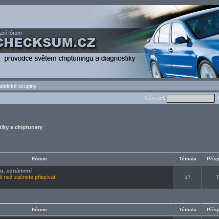
atelské skupiny
Uživatel:
H
iky a chiptunery
Fórum
Témata
Přís
oru, oznámení
tě než začnete přispívat!
17
7
Fórum
Témata
Přís