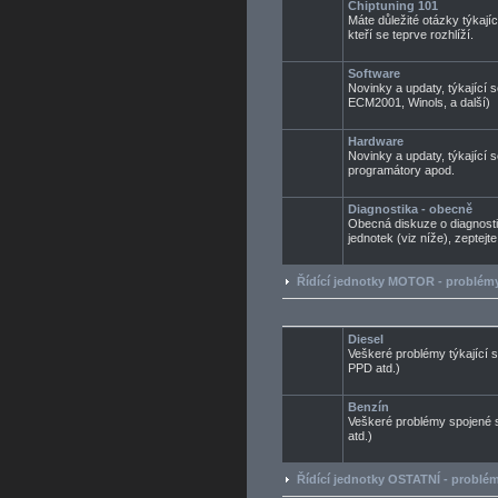
Chiptuning 101
Máte důležité otázky týkají
kteří se teprve rozhlíží.
Software
Novinky a updaty, týkající 
ECM2001, Winols, a další)
Hardware
Novinky a updaty, týkající 
programátory apod.
Diagnostika - obecně
Obecná diskuze o diagnosti
jednotek (viz níže), zeptejt
Řídící jednotky MOTOR - problémy
Diesel
Veškeré problémy týkající 
PPD atd.)
Benzín
Veškeré problémy spojené 
atd.)
Řídící jednotky OSTATNÍ - problém