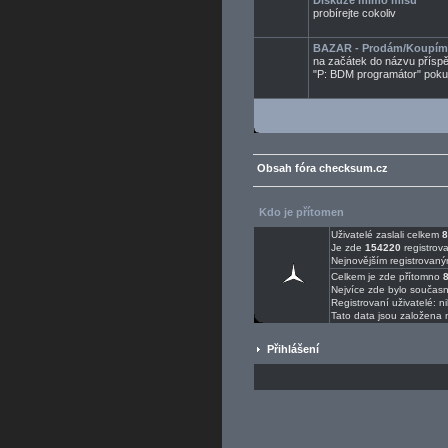
Diskuze mimo mísu
probírejte cokoliv
BAZAR - Prodám/Koupím
na začátek do názvu příspěv
"P: BDM programátor" poku
Obsah fóra checksum.cz
Kdo je přítomen
Uživatelé zaslali celkem
8
Je zde
154220
registrova
Nejnovějším registrovaný
Celkem je zde přítomno
Nejvíce zde bylo součas
Registrovaní uživatelé: n
Tato data jsou založena 
Přihlášení