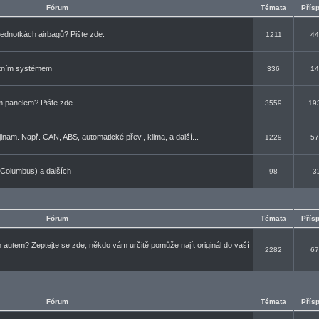
Fórum
Témata
Přís
jednotkách airbagů? Pište zde.
1211
44
rtním systémem
336
14
m panelem? Pište zde.
3559
19
inam. Např. CAN, ABS, automatické přev., klima, a další...
1229
57
Columbus) a dalších
98
3
Fórum
Témata
Přís
autem? Zeptejte se zde, někdo vám určitě pomůže najít originál do vaší
2282
67
Fórum
Témata
Přís