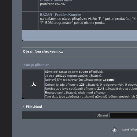
Diskuze mimo mísu
probírejte cokoliv
BAZAR - Prodám/Koupím
na začátek do názvu příspěvku vložte "P: " pokud prodáváte, "K:
"P: BDM programátor" pokud chcete prodat
Obsah fóra checksum.cz
Kdo je přítomen
Uživatelé zaslali celkem
80650
příspěvků.
Je zde
154220
registrovaných uživatelů.
Nejnovějším registrovaným uživatelem je
Lacoun
.
Celkem je zde přítomno
128
uživatelů: 0 registrovaných, 0 skry
Nejvíce zde bylo současně přítomno
2146
uživatelů dne st dube
Registrovaní uživatelé: nikdo není přítomen
Tato data jsou založena na aktivitě uživatelů během posledních 
Přihlášení
Uživatel:
Nové pří