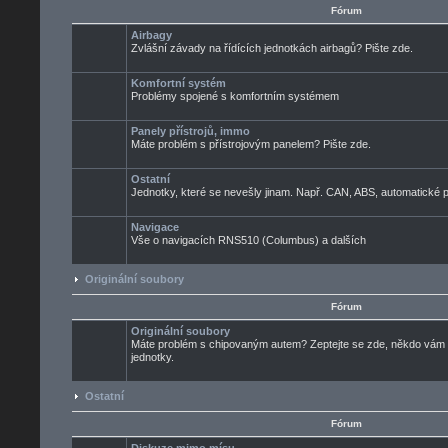
Fórum
Airbagy
Zvlášní závady na řídících jednotkách airbagů? Pište zde.
Komfortní systém
Problémy spojené s komfortním systémem
Panely přístrojů, immo
Máte problém s přístrojovým panelem? Pište zde.
Ostatní
Jednotky, které se nevešly jinam. Např. CAN, ABS, automatické pře
Navigace
Vše o navigacích RNS510 (Columbus) a dalších
Originální soubory
Fórum
Originální soubory
Máte problém s chipovaným autem? Zeptejte se zde, někdo vám ur
jednotky.
Ostatní
Fórum