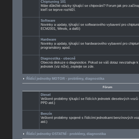
Chiptuning 101
Máte důležité otázky týkající se chipování? Forum jak pro začínaj
kteří se teprve rozhlíží.
Software
Novinky a updaty, týkající se softwarového vybavení pro chiptuni
ECM2001, Winols, a další)
Hardware
Novinky a updaty, týkající se hardwarového vybavení pro chiptun
programátory apod.
Diagnostika - obecně
Obecná diskuze o diagnostice. Pokud se váš dotaz nevztahuje k
jednotek (viz níže), zeptejte se zde.
Řídící jednotky MOTOR - problémy, diagnostika
Fórum
Diesel
Veškeré problémy týkající se řídících jednotek dieselových voz
PPD atd.)
Benzín
Veškeré problémy spojené s řídícími jednotkami benzínových 
atd.)
Řídící jednotky OSTATNÍ - problémy, diagnostika