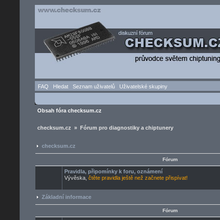
FAQ
Hledat
Seznam uživatelů
Uživatelské skupiny
Obsah fóra checksum.cz
checksum.cz » Fórum pro diagnostiky a chiptunery
checksum.cz
Fórum
Pravidla, připomínky k foru, oznámení
Vývěska,
čtěte pravidla ještě než začnete přispívat!
Základní informace
Fórum