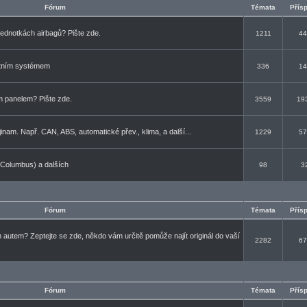
Fórum
Témata
Přís
jednotkách airbagů? Pište zde.
1211
44
rtním systémem
336
14
m panelem? Pište zde.
3559
19
inam. Např. CAN, ABS, automatické přev., klima, a další...
1229
57
Columbus) a dalších
98
3
Fórum
Témata
Přís
autem? Zeptejte se zde, někdo vám určitě pomůže najít originál do vaší
2282
67
Fórum
Témata
Přís