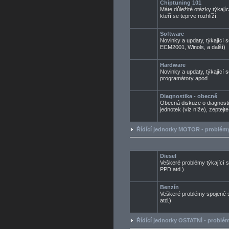
Chiptuning 101
Máte důležité otázky týkají
kteří se teprve rozhlíží.
Software
Novinky a updaty, týkající 
ECM2001, Winols, a další)
Hardware
Novinky a updaty, týkající 
programátory apod.
Diagnostika - obecně
Obecná diskuze o diagnosti
jednotek (viz níže), zeptejt
Řídící jednotky MOTOR - problémy
Diesel
Veškeré problémy týkající 
PPD atd.)
Benzín
Veškeré problémy spojené 
atd.)
Řídící jednotky OSTATNÍ - problém