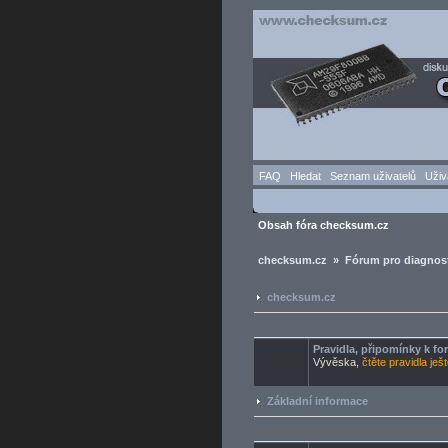
FAQ
Hledat
Seznam uživatelů
Uživ
Obsah fóra checksum.cz
checksum.cz » Fórum pro diagnost
checksum.cz
Pravidla, připomínky k f
Vývěska,
čtěte pravidla ješ
Základní informace