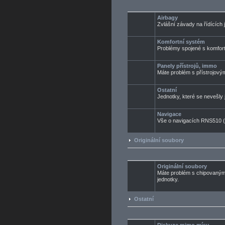
Airbagy
Zvlášní závady na řídících 
Komfortní systém
Problémy spojené s komfo
Panely přístrojů, immo
Máte problém s přístrojový
Ostatní
Jednotky, které se nevešly j
Navigace
Vše o navigacích RNS510 (
Originální soubory
Originální soubory
Máte problém s chipovaným 
jednotky.
Ostatní