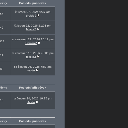
pěvky
Poslední příspěvek
čt srpen 07, 2025 9:37 am
56
dreizig5
čt leden 22, 2026 21:03 pm
46
fekete2
st červenec 29, 2026 15:12 pm
367
RomanP
st červenec 15, 2026 20:05 pm
14
fekete2
so červen 06, 2026 7:59 am
28
made
pěvky
Poslední příspěvek
st červen 24, 2026 16:15 pm
15
Jarda
pěvky
Poslední příspěvek