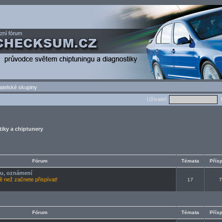
atelské skupiny
Uživatel:
H
iky a chiptunery
Fórum
Témata
Přís
oru, oznámení
tě než začnete přispívat!
17
7
Fórum
Témata
Přís