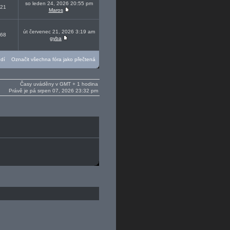
so leden 24, 2026 20:55 pm
21
Maros
út červenec 21, 2026 3:19 am
68
gyba
ědí
Označit všechna fóra jako přečtená
Časy uváděny v GMT + 1 hodina
Právě je pá srpen 07, 2026 23:32 pm