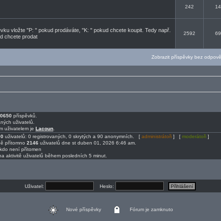
242
14
ku vložte "P: " pokud prodáváte, "K: " pokud chcete koupit. Tedy např.
2592
69
d chcete prodat
Zobrazit příspěvky bez odpov
0650
příspěvků.
ných uživatelů.
m uživatelem je
Lacoun
.
90
uživatelů: 0 registrovaných, 0 skrytých a 90 anonymních. [
administrátoři
] [
moderátoři
]
ně přítomno
2146
uživatelů dne st duben 01, 2026 6:46 am.
ikdo není přítomen
na aktivitě uživatelů během posledních 5 minut.
Uživatel:
Heslo:
Nové příspěvky
Fórum je zamknuto