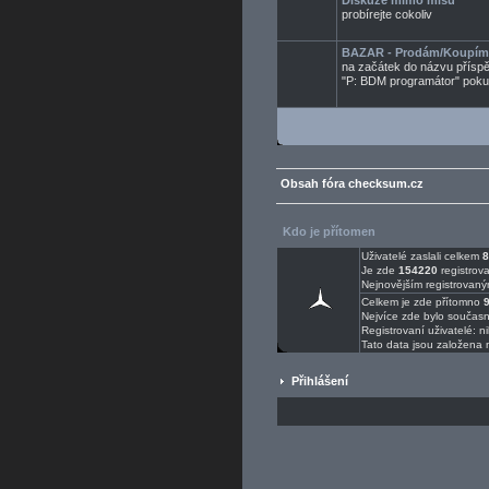
Diskuze mimo mísu
probírejte cokoliv
BAZAR - Prodám/Koupím
na začátek do názvu příspěv
"P: BDM programátor" poku
Obsah fóra checksum.cz
Kdo je přítomen
Uživatelé zaslali celkem
8
Je zde
154220
registrova
Nejnovějším registrovaný
Celkem je zde přítomno
Nejvíce zde bylo součas
Registrovaní uživatelé: n
Tato data jsou založena 
Přihlášení