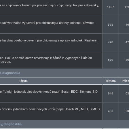
cí se chipování? Forum jak pro začínající chiptunery, tak pro zákazníky,
1437
12
se softwarového vybavení pro chiptuning a úpravy jednotek. (Swiftec,
575
46
se hardwarového vybavení pro chiptuning a úpravy jednotek. Flashery,
478
42
ce. Pokud se váš dotaz nevztahuje k žádné z vypsaných řídících
579
36
e se zde.
, diagnostika
Fórum
Témata
Přís
se řídících jednotek dieselových vozů (např. Bosch EDC, Siemens SID,
949
63
s řídícími jednotkami benzínových vozů (např. Bosch ME, MED, SIMOS
436
20
y, diagnostika