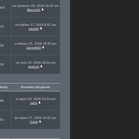
ne červenec 05, 2026 10:19 am
909
Maco444
ne květen 17, 2026 9:52 am
15
mirodj2
st březen 25, 2026 18:50 pm
30
Janosik93
ne únor 22, 2026 19:14 pm
39
dodoxd
pěvky
Poslední příspěvek
st srpen 05, 2026 13:22 pm
88
vaha
pá srpen 07, 2026 10:22 am
63
Vraťa