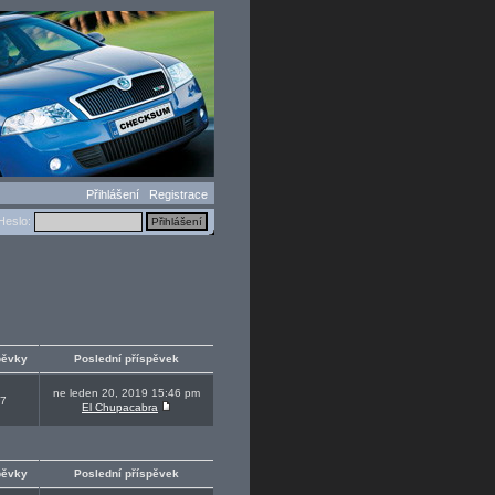
Přihlášení
Registrace
eslo:
pěvky
Poslední příspěvek
ne leden 20, 2019 15:46 pm
7
El Chupacabra
pěvky
Poslední příspěvek