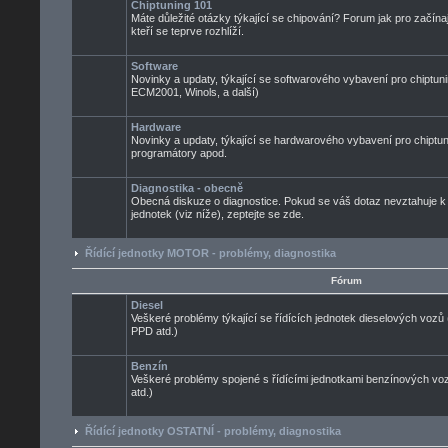
Chiptuning 101
Máte důležité otázky týkající se chipování? Forum jak pro začínaj
kteří se teprve rozhlíží.
Software
Novinky a updaty, týkající se softwarového vybavení pro chiptuni
ECM2001, Winols, a další)
Hardware
Novinky a updaty, týkající se hardwarového vybavení pro chiptun
programátory apod.
Diagnostika - obecně
Obecná diskuze o diagnostice. Pokud se váš dotaz nevztahuje k
jednotek (viz níže), zeptejte se zde.
Řídící jednotky MOTOR - problémy, diagnostika
Fórum
Diesel
Veškeré problémy týkající se řídících jednotek dieselových voz
PPD atd.)
Benzín
Veškeré problémy spojené s řídícími jednotkami benzínových 
atd.)
Řídící jednotky OSTATNÍ - problémy, diagnostika