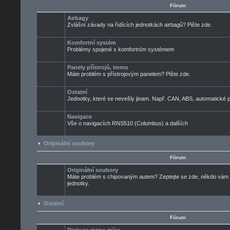
Fórum
Airbagy
Zvlášní závady na řídících jednotkách airbagů? Pište zde.
Komfortní systém
Problémy spojené s komfortním systémem
Panely přístrojů, immo
Máte problém s přístrojovým panelem? Pište zde.
Ostatní
Jednotky, které se nevešly jinam. Např. CAN, ABS, automatické pře
Navigace
Vše o navigacích RNS510 (Columbus) a dalších
Originální soubory
Fórum
Originální soubory
Máte problém s chipovaným autem? Zeptejte se zde, někdo vám ur
jednotky.
Ostatní
Fórum