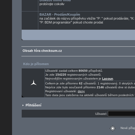
Diskuze mimo mísu
probírejte cokoliv
BAZAR - Prodám/Koupím
na začátek do názvu příspěvku vložte "P: " pokud prodáváte, "K:
"P: BDM programátor" pokud chcete prodat
Obsah fóra checksum.cz
Kdo je přítomen
Uživatelé zaslali celkem
80650
příspěvků.
Je zde
154220
registrovaných uživatelů.
Nejnovějším registrovaným uživatelem je
Lacoun
.
Celkem je zde přítomno
62
uživatelů: 1 registrovaný, 0 skrytýc
Nejvíce zde bylo současně přítomno
2146
uživatelů dne st dub
Registrovaní uživatelé:
deny
Tato data jsou založena na aktivitě uživatelů během posledních 
Přihlášení
Uživatel:
Nové pří