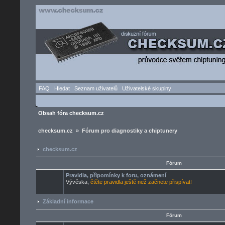
FAQ
Hledat
Seznam uživatelů
Uživatelské skupiny
Obsah fóra checksum.cz
checksum.cz » Fórum pro diagnostiky a chiptunery
checksum.cz
Fórum
Pravidla, připomínky k foru, oznámení
Vývěska,
čtěte pravidla ještě než začnete přispívat!
Základní informace
Fórum