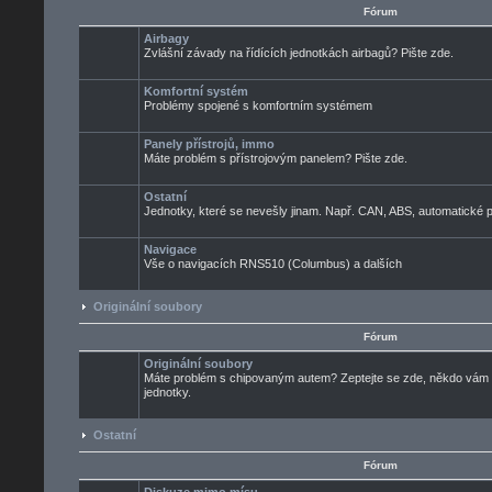
Fórum
Airbagy
Zvlášní závady na řídících jednotkách airbagů? Pište zde.
Komfortní systém
Problémy spojené s komfortním systémem
Panely přístrojů, immo
Máte problém s přístrojovým panelem? Pište zde.
Ostatní
Jednotky, které se nevešly jinam. Např. CAN, ABS, automatické pře
Navigace
Vše o navigacích RNS510 (Columbus) a dalších
Originální soubory
Fórum
Originální soubory
Máte problém s chipovaným autem? Zeptejte se zde, někdo vám ur
jednotky.
Ostatní
Fórum