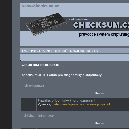
FAQ
Hledat
Seznam uživatelů
Uživatelské skupiny
Obsah fóra checksum.cz
checksum.cz » Fórum pro diagnostiky a chiptunery
checksum.cz
Fórum
Pravidla, připomínky k foru, oznámení
Vývěska,
čtěte pravidla ještě než začnete přispívat!
Základní informace
Fórum