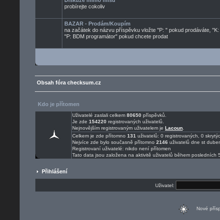
Diskuze mimo mísu
probírejte cokoliv
BAZAR - Prodám/Koupím
na začátek do názvu příspěvku vložte "P: " pokud prodáváte, "K:
"P: BDM programátor" pokud chcete prodat
Obsah fóra checksum.cz
Kdo je přítomen
Uživatelé zaslali celkem
80650
příspěvků.
Je zde
154220
registrovaných uživatelů.
Nejnovějším registrovaným uživatelem je
Lacoun
.
Celkem je zde přítomno
131
uživatelů: 0 registrovaných, 0 skry
Nejvíce zde bylo současně přítomno
2146
uživatelů dne st dube
Registrovaní uživatelé: nikdo není přítomen
Tato data jsou založena na aktivitě uživatelů během posledních 
Přihlášení
Uživatel:
Nové pří