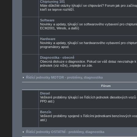
Chiptuning 101
Máte důležité otázky týkající se chipování? Forum jak pro začínaj
kteří se teprve rozhlíží.
Software
Novinky a updaty, týkající se softwarového vybavení pro chiptuni
ECM2001, Winols, a další)
Hardware
Novinky a updaty, týkající se hardwarového vybavení pro chiptun
programátory apod.
Diagnostika - obecně
Obecná diskuze o diagnostice. Pokud se váš dotaz nevztahuje k
jednotek (viz níže), zeptejte se zde.
Řídící jednotky MOTOR - problémy, diagnostika
Fórum
Diesel
Veškeré problémy týkající se řídících jednotek dieselových voz
PPD atd.)
Benzín
Veškeré problémy spojené s řídícími jednotkami benzínových 
atd.)
Řídící jednotky OSTATNÍ - problémy, diagnostika