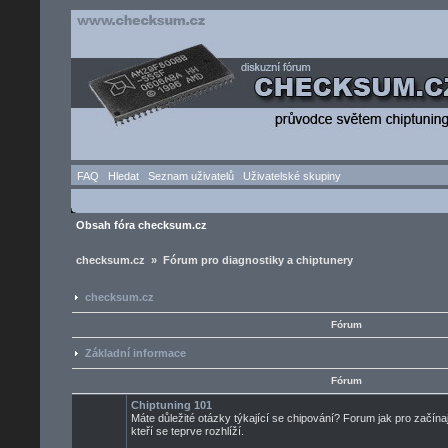
FAQ
Hledat
Seznam uživatelů
Uživatelské skupiny
Obsah fóra checksum.cz
checksum.cz » Fórum pro diagnostiky a chiptunery
checksum.cz
Fórum
Základní informace
Fórum
Chiptuning 101
Máte důležité otázky týkající se chipování? Forum jak pro začínaj
kteří se teprve rozhlíží.