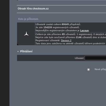
Obsah fóra checksum.cz
Kdo je přítomen
Uživatelé zaslali celkem
80649
příspěvků.
Je zde
154220
registrovaných uživatelů.
Nejnovějším registrovaným uživatelem je
Lacoun
.
Celkem je zde přítomno
85
uživatelů: 1 registrovaný, 0 skrytýc
Nejvíce zde bylo současně přítomno
2146
uživatelů dne st dub
Registrovaní uživatelé:
Davson 2
Tato data jsou založena na aktivitě uživatelů během posledních 
Přihlášení
Uživatel:
Nové pří