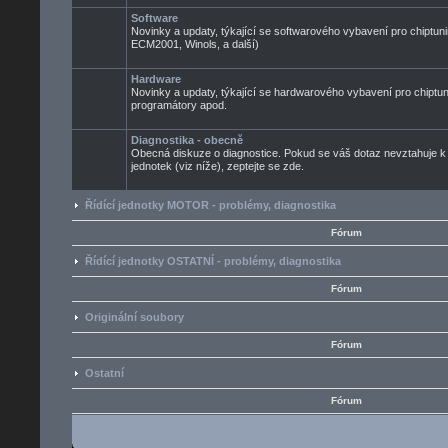
Software
Novinky a updaty, týkající se softwarového vybavení pro chiptuni
ECM2001, Winols, a další)
Hardware
Novinky a updaty, týkající se hardwarového vybavení pro chiptun
programátory apod.
Diagnostika - obecně
Obecná diskuze o diagnostice. Pokud se váš dotaz nevztahuje k
jednotek (viz níže), zeptejte se zde.
Řídící jednotky MOTOR - problémy, diagnostika
Fórum
Řídící jednotky OSTATNÍ - problémy, diagnostika
Fórum
Originální soubory
Fórum
Ostatní
Fórum