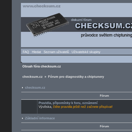
FAQ
Hledat
Seznam uživatelů
Uživatelské skupiny
Obsah fóra checksum.cz
checksum.cz » Fórum pro diagnostiky a chiptunery
checksum.cz
Fórum
Pravidla, připomínky k foru, oznámení
Vývěska,
čtěte pravidla ještě než začnete přispívat!
Základní informace
Fórum