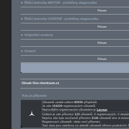
Řídící jednotky MOTOR - problémy, diagnostika
Fórum
Řídící jednotky OSTATNÍ - problémy, diagnostika
Fórum
Originální soubory
Fórum
Ostatní
Fórum
Obsah fóra checksum.cz
Kdo je přítomen
Uživatelé zaslali celkem
80650
příspěvků.
Je zde
154220
registrovaných uživatelů.
Nejnovějším registrovaným uživatelem je
Lacoun
.
Celkem je zde přítomno
123
uživatelů: 0 registrovaných, 0 skry
Nejvíce zde bylo současně přítomno
2146
uživatelů dne st dube
Registrovaní uživatelé: nikdo není přítomen
Tato data jsou založena na aktivitě uživatelů během posledních 