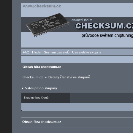
FAQ
Hledat
Seznam uživatelů
Uživatelské skupiny
Obsah fóra checksum.cz
checksum.cz » Detaily členství ve skupině
Vstoupit do skupiny
Skupiny bez členů:
Obsah fóra checksum.cz