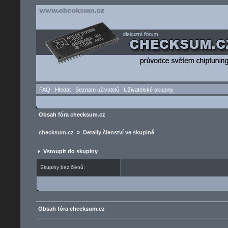
FAQ
Hledat
Seznam uživatelů
Uživatelské skupiny
Obsah fóra checksum.cz
checksum.cz » Detaily členství ve skupině
Vstoupit do skupiny
Skupiny bez členů:
Obsah fóra checksum.cz