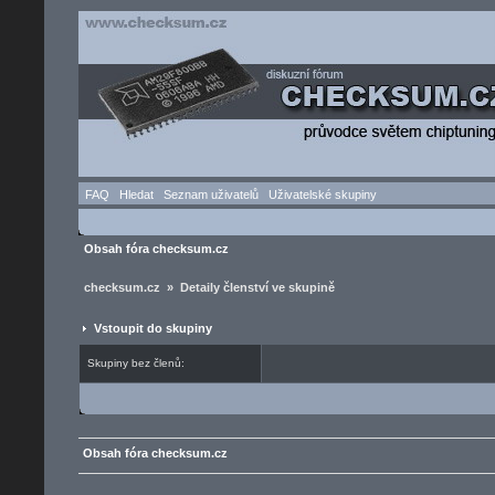
FAQ
Hledat
Seznam uživatelů
Uživatelské skupiny
Obsah fóra checksum.cz
checksum.cz » Detaily členství ve skupině
Vstoupit do skupiny
Skupiny bez členů:
Obsah fóra checksum.cz