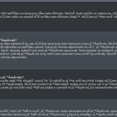
ˇnĂ© tlaÄŤĂ­tko na obrazovce fĂłra nebo tĂ©matu. MoĹľnĂˇ bude nutnĂ© se registrovat, ne
 mĹŻĹľete vidÄ›t na spodnĂ­ ÄŤĂˇsti fĂłra nebo tĂ©matu (NapĹ™.
MĹŻĹľete pĹ™idat novĂˇ tĂ
™Ă­spÄ›vek?
or nebo administrĂˇtor, tak mĹŻĹľete upravovat nebo mazat jen svoje pĹ™Ă­spÄ›vky. MĹŻĹľe
) kliknutĂ­m na tlaÄŤĂ­tko
upravit
. Pokud jiĹľ nÄ›kdo odpovÄ›dÄ›l na vĂˇĹˇ pĹ™Ă­spÄ›vek a 
kterĂ˝ ukazuje, kolikrĂˇt jste tento pĹ™Ă­spÄ›vek upravovali. Tento dodatek se neobjevĂ­, 
trĂˇtor zmÄ›nili pĹ™Ă­spÄ›vek (ti by mÄ›li sami zanechat vzkaz proÄŤ jej zmÄ›nili). Norm
ľ nÄ›kdo odpovÄ›dÄ›l.
u pĹ™Ă­spÄ›vku?
musĂ­te nejdĹ™Ă­v nÄ›jakĂ˝ vytvoĹ™it. To udÄ›lĂˇte pĹ™es strĂˇnku
Profil
. Podpis mĹŻĹľet
ky
PĹ™ipojit podpis
. MĹŻĹľete rovnÄ›Ĺľ pĹ™idat stejnĂ˝ podpis pro vĹˇechny vaĹˇe pĹ™Ă­s
­ profilu (je moĹľnĂ© nepĹ™idĂˇvat podpis k vybranĂ˝m pĹ™Ă­spÄ›vkĹŻm odstranÄ›nĂ­m toho
duchĂ©. KdyĹľ pĹ™idĂˇte novĂ˝ pĹ™Ă­spÄ›vek (nebo upravujete prvnĂ­ pĹ™Ă­spÄ›vek, pokud
 hlavnĂ­m oknem na pĹ™idĂˇvĂˇnĂ­ pĹ™Ă­spÄ›vkĹŻ (pokud to nevidĂ­te, zĹ™ejmÄ› nemĂˇte