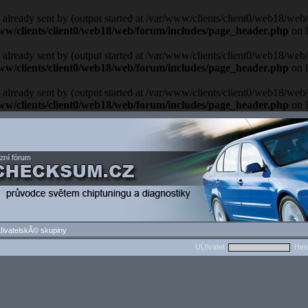
 already sent by (output started at /var/www/clients/client0/web18/we
ww/clients/client0/web18/web/forum/includes/page_header.php
on 
 already sent by (output started at /var/www/clients/client0/web18/we
ww/clients/client0/web18/web/forum/includes/page_header.php
on 
 already sent by (output started at /var/www/clients/client0/web18/we
ww/clients/client0/web18/web/forum/includes/page_header.php
on 
ľivatelskĂ© skupiny
UĹľivatel:
Hes