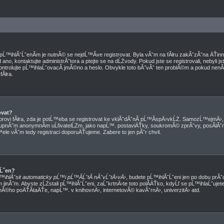
d pĹ™ihlĂˇĹˇenĂ­m je nutnĂ© se nejdĹ™Ă­ve registrovat. Byla vĂˇm na fĂłru zakĂˇzĂˇna ÄŤi
no, kontaktujte administrĂˇtora a ptejte se na dĹŻvody. Pokud jste se registrovali, nebyli jst
ntrolujte pĹ™ihlaĹˇovacĂ­ jmĂ©no a heslo. Obvykle toto bĂ˝vĂˇ ten problĂ©m a pokud nenĂ­, 
Ăłra.
ovat?
torovi fĂłra, zda je potĹ™eba se registrovat ke vklĂˇdĂˇnĂ­ pĹ™Ă­spÄ›vkĹŻ. SamozĹ™ejmÄ›
tupnĂ˝m anonymnĂ­m uĹľivatelĹŻm, jako napĹ™. postaviÄŤky, soukromĂ© zprĂˇvy, posĂ­lĂˇnĂ
ele vĂˇm tedy registraci doporuÄŤujeme. Zabere to jen pĂˇr chvil.
ˇĹˇen?
™ihlĂˇsit automaticky pĹ™i pĹ™Ă­ĹˇtĂ­ nĂˇvĹˇtÄ›vÄ›
, budete pĹ™ihlĂˇĹˇeni jen po dobu prĂˇc
 jinĂ˝m. Abyste zĹŻstali pĹ™ihlĂˇĹˇeni, zaĹˇkrtnÄ›te toto polĂ­ÄŤko, kdyĹľ se pĹ™ihlaĹˇuj
nĂ©ho poÄŤĂ­taÄŤe, napĹ™. v knihovnÄ›, internetovĂ© kavĂˇrnÄ›, univerzitÄ› atd.