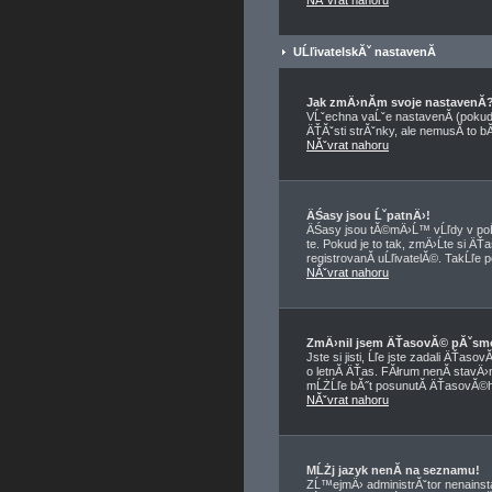
NĂˇvrat nahoru
UĹľivatelskĂˇ nastavenĂ­
Jak zmÄ›nĂ­m svoje nastavenĂ­
VĹˇechna vaĹˇe nastavenĂ­ (pokud 
ÄŤĂˇsti strĂˇnky, ale nemusĂ­ to b
NĂˇvrat nahoru
ÄŚasy jsou ĹˇpatnÄ›!
ÄŚasy jsou tĂ©mÄ›Ĺ™ vĹľdy v poĹ
te. Pokud je to tak, zmÄ›Ĺte si
registrovanĂ­ uĹľivatelĂ©. TakĹľe p
NĂˇvrat nahoru
ZmÄ›nil jsem ÄŤasovĂ© pĂˇsmo, 
Jste si jisti, Ĺľe jste zadali ÄŤa
o letnĂ­ ÄŤas. FĂłrum nenĂ­ stavÄ›
mĹŻĹľe bĂ˝t posunutĂ­ ÄŤasovĂ©ho
NĂˇvrat nahoru
MĹŻj jazyk nenĂ­ na seznamu!
ZĹ™ejmÄ› administrĂˇtor nenainstal