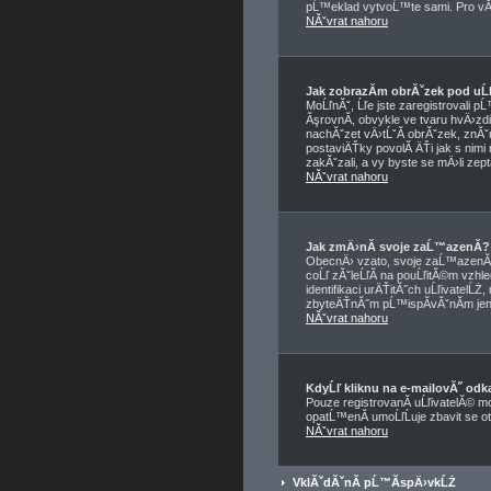
pĹ™eklad vytvoĹ™te sami. Pro vĂ­c
NĂˇvrat nahoru
Jak zobrazĂ­m obrĂˇzek pod u
MoĹľnĂˇ, Ĺľe jste zaregistrovali 
ĂşrovnĂ­, obvykle ve tvaru hvÄ›zdi
nachĂˇzet vÄ›tĹˇĂ­ obrĂˇzek, znĂˇm
postaviÄŤky povolĂ­ ÄŤi jak s nimi
zakĂˇzali, a vy byste se mÄ›li zep
NĂˇvrat nahoru
Jak zmÄ›nĂ­ svoje zaĹ™azenĂ­?
ObecnÄ› vzato, svoje zaĹ™azenĂ­ 
coĹľ zĂˇleĹľĂ­ na pouĹľitĂ©m vzhl
identifikaci urÄŤitĂ˝ch uĹľivatelĹ
zbyteÄŤnĂ˝m pĹ™ispĂ­vĂˇnĂ­m jen,
NĂˇvrat nahoru
KdyĹľ kliknu na e-mailovĂ˝ odka
Pouze registrovanĂ­ uĹľivatelĂ© m
opatĹ™enĂ­ umoĹľĹuje zbavit se o
NĂˇvrat nahoru
VklĂˇdĂˇnĂ­ pĹ™Ă­spÄ›vkĹŻ