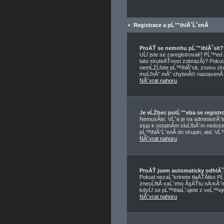
Registrace a pĹ™ihlĂˇĹˇenĂ­
ProÄŤ se nemohu pĹ™ihlĂˇsit?
UĹľ jste se zaregistrovali? PĹ™e
tato skuteÄŤnost zobrazĂ­)? Pokud a
nemĹŻĹľete pĹ™ihlĂˇsit, znovu zko
moĹľnĂˇ mĂˇ chybnĂ© nastavenĂ­ f
NĂˇvrat nahoru
Je vĹŻbec potĹ™eba se registr
NemusĂ­te. VĹˇe je na administrĂˇ
stup k ostatnĂ­m sluĹľbĂˇm nedos
pĹ™ihlĂˇĹˇenĂ­ do skupin, atd. VĹ™
NĂˇvrat nahoru
ProÄŤ jsem automaticky odhlĂ
Pokud nezaĹˇkrtnete tlaÄŤĂ­tko
PĹ
zneuĹľitĂ­ vaĹˇeho ĂşÄŤtu nÄ›kĂ˝m
kdyĹľ se pĹ™ihlaĹˇujete z veĹ™ej
NĂˇvrat nahoru