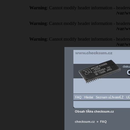
Warning
: Cannot modify header information - headers
/var/w
Warning
: Cannot modify header information - headers
/var/w
Warning
: Cannot modify header information - headers
/var/w
FAQ
Hledat
Seznam uĹľivatelĹŻ
UĹ
Obsah fĂłra checksum.cz
checksum.cz » FAQ