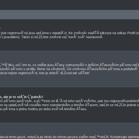
?
jste registrovĂˇni) jsou uloĹľena v databĂˇzi. Ke zmÄ›nÄ› staÄŤĂ­ kliknout na odkaz
Profil
(o
Ă˝t pravidlem). Takto si mĹŻĹľete zmÄ›nit veĹˇkerĂˇ svĂˇ nastavenĂ­.
™Ăˇdku, ovĹˇem to, co vidĂ­te jsou ÄŤasy zobrazenĂ© v jinĂ©m ÄŤasovĂ©m pĂˇsmu neĹľ
 ÄŤasovĂ© pĂˇsmo v profilu. Berte na vÄ›domĂ­, Ĺľe zmÄ›nou ÄŤasovĂ©ho pĂˇsma a podobnĂˇ
okud nejste registrovĂˇni, toto je dobrĂ˝ dĹŻvod tak uÄŤinit!
ale je to stĂˇle ĹˇpatnÄ›!
sovĂ© pĂˇsmo sprĂˇvnÄ›, a pĹ™esto se liĹˇĂ­ od toho sprĂˇvnĂ©ho, pak tou nejpravdÄ›podobnÄ›
no na uplatĹovĂˇnĂ­ rozdĂ­lu mezi standardnĂ­m a letnĂ­m ÄŤasem, takĹľe se mĹŻĹľe jednat o 
 pĂˇsma o jednu hodinu po dobu trvĂˇnĂ­ letnĂ­ho ÄŤasu.
oval tento jazyk, neboĹĄ jej nikdo do tohoto jazyka zatĂ­m nepĹ™eloĹľil. Kontaktujte admini