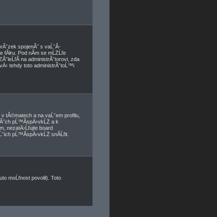
brĂˇzek spojenĂ˝ s vaĹˇĂ­
ve fĂłru. Pod nĂ­m se mĹŻĹľe
ĂˇleĹľĂ­ na administrĂˇtorovi, zda
vÄ› tehdy toto administrĂˇtoĹ™i
v tĂ©matech a na vaĹˇem profilu,
anĂ˝ch pĹ™Ă­spÄ›vkĹŻ a k
­m, nezatÄ›Ĺľujte board
ˇich pĹ™Ă­spÄ›vkĹŻ snĂ­Ĺľit.
to moĹľnost povolil). Toto