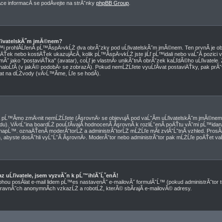
e informacĂ­ se podĂ­vejte na strĂˇnky
phpBB Group
.
ĹľivatelskĂ˝m jmĂ©nem?
pĹ™i prohlĂ­ĹľenĂ­ pĹ™Ă­spÄ›vkĹŻ dva obrĂˇzky pod uĹľivatelskĂ˝m jmĂ©nem. Ten prvnĂ­ je o
ÄŤek nebo kostiÄŤek ukazujĂ­cĂ­, kolik pĹ™Ă­spÄ›vkĹŻ jste jiĹľ pĹ™idali nebo vaĹˇĂ­ pozici 
Ă˝ jako "postaviÄŤka" (avatar), coĹľ je vlastnÄ› unikĂˇtnĂ­ obrĂˇzek kaĹľdĂ©ho uĹľivatele. Z
 naloĹľĂ­ (v jakĂ© podobÄ› se zobrazĂ­). Pokud nemĹŻĹľete vyuĹľĂ­vat postaviÄŤky, pak prĂˇ
tat na dĹŻvody (vÄ›Ĺ™Ă­me, Ĺľe se hodĂ­).
pĹ™Ă­mo zmÄ›nit nemĹŻĹľete (ĂşrovnÄ› se objevujĂ­ pod vaĹˇĂ­m uĹľivatelskĂ˝m jmĂ©nem 
edu). VÄ›tĹˇina boardĹŻ pouĹľĂ­vajĂ­ hodnocenĂ­ ĂşrovnĂ­ k rozliĹˇenĂ­ poÄŤtu vĂˇmi pĹ™id
Ż, napĹ™. oznaÄŤenĂ­ moderĂˇtorĹŻ a administrĂˇtorĹŻ mĹŻĹľe mĂ­t zvlĂˇĹˇtnĂ­ vzhled. ProsĂ
 abyste dosĂˇhli vyĹˇĹˇĂ­ ĂşrovnÄ›. ModerĂˇtor nebo administrĂˇtor pak mĹŻĹľe poÄŤet vaĹ
z uĹľivatele, jsem vyzvĂˇn k pĹ™ihlĂˇĹˇenĂ­!
ohou posĂ­lat e-mail lidem pĹ™es nastavenĂ˝ e-mailovĂ˝ formulĂˇĹ™ (pokud administrĂˇtor tu
travnĂ˝ch anonymnĂ­ch vzkazĹŻ a robotĹŻ, kterĂ© sbĂ­rajĂ­ e-mailovĂ© adresy.