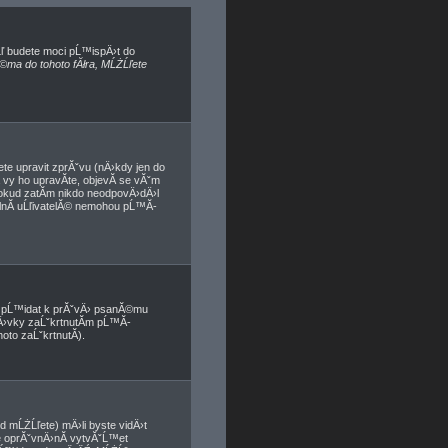
Ĺľ budete moci pĹ™ispÄ›t do
©ma do tohoto fĂłra, MĹŻĹľete
te upravit zprĂˇvu (nÄ›kdy jen do
vy ho upravĂ­te, objevĂ­ se vĂˇm
pokud zatĂ­m nikdo neodpovÄ›dÄ›l
ĂˇlnĂ­ uĹľivatelĂ© nemohou pĹ™Ă­
e pĹ™idat k prĂˇvÄ› psanĂ©mu
pÄ›vky zaĹˇkrtnutĂ­m pĹ™Ă­
to zaĹˇkrtnutĂ­).
 mĹŻĹľete) mÄ›li byste vidÄ›t
 oprĂˇvnÄ›nĂ­ vytvĂˇĹ™et