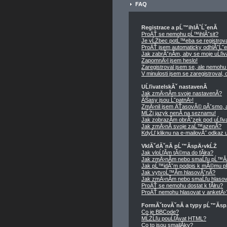
FAQ
Registrace a pĹ™ihlĂˇĹˇenĂ­
ProÄŤ se nemohu pĹ™ihlĂˇsit?
Je vĹŻbec potĹ™eba se registrov
ProÄŤ jsem automaticky odhlĂˇĹˇ
Jak zabrĂˇnĂ­m, aby se moje uĹľi
ZapomnÄ›l jsem heslo!
Zaregistroval jsem se, ale nemohu 
V minulosti jsem se zaregistroval
UĹľivatelskĂˇ nastavenĂ­
Jak zmÄ›nĂ­m svoje nastavenĂ­?
ÄŚasy jsou ĹˇpatnÄ›!
ZmÄ›nil jsem ÄŤasovĂ© pĂˇsmo, ale
MĹŻj jazyk nenĂ­ na seznamu!
Jak zobrazĂ­m obrĂˇzek pod uĹľi
Jak zmÄ›nĂ­ svoje zaĹ™azenĂ­?
KdyĹľ kliknu na e-mailovĂ˝ odkaz u
VklĂˇdĂˇnĂ­ pĹ™Ă­spÄ›vkĹŻ
Jak vloĹľĂ­m tĂ©ma do fĂłra?
Jak zmÄ›nĂ­m nebo smaĹľu pĹ™Ă
Jak pĹ™idĂˇm podpis k mĂ©mu p
Jak vytvoĹ™Ă­m hlasovĂˇnĂ­?
Jak zmÄ›nĂ­m nebo smaĹľu hlasov
ProÄŤ se nemohu dostat k fĂłru?
ProÄŤ nemohu hlasovat v anketÄ›
FormĂˇtovĂˇnĂ­ a typy pĹ™Ă­s
Co je BBCode?
MĹŻĹľu pouĹľĂ­vat HTML?
Co to jsou smajlĂ­ky?