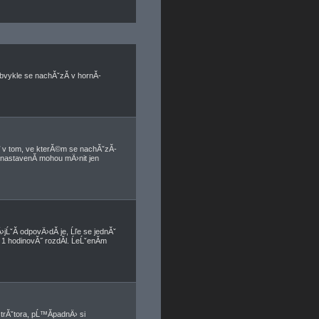
bvykle se nachĂˇzĂ­ v hornĂ­
 v tom, ve kterĂ©m se nachĂˇzĂ­
 nastavenĂ­ mohou mÄ›nit jen
jĹˇĂ­ odpovÄ›dĂ­ je, Ĺľe se jednĂˇ
1 hodinovĂ˝ rozdĂ­l. ĹeĹˇenĂ­m
strĂˇtora, pĹ™Ă­padnÄ› si