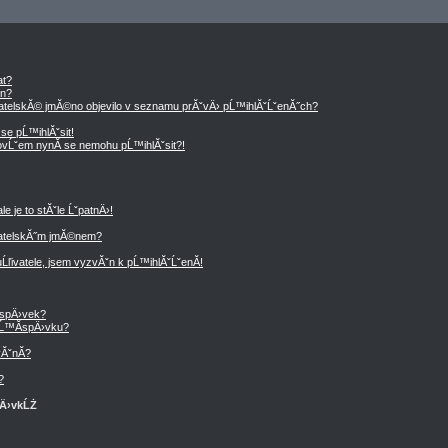
at?
en?
vatelskĂ© jmĂ©no objevilo v seznamu prĂˇvÄ› pĹ™ihlĂˇĹˇenĂ˝ch?
se pĹ™ihlĂˇsit!
, ovĹˇem nynĂ­ se nemohu pĹ™ihlĂˇsit?!
 je to stĂˇle ĹˇpatnÄ›!
vatelskĂ˝m jmĂ©nem?
Ĺľivatele, jsem vyzvĂˇn k pĹ™ihlĂˇĹˇenĂ­!
­spÄ›vek?
Ĺ™Ă­spÄ›vku?
ĂˇnĂ­?
?
pÄ›vkĹŻ