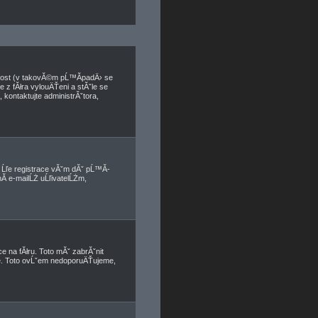
nnost (v takovĂ©m pĹ™Ă­padÄ› se
e z fĂłra vylouÄŤeni a stĂˇle se
kontaktujte administrĂˇtora,
, Ĺľe registrace vĂˇm dĂˇ pĹ™Ă­
­ e-mailĹŻ uĹľivatelĹŻm,
e na fĂłru. Toto mĂˇ zabrĂˇnit
ete. Toto ovĹˇem nedoporuÄŤujeme,