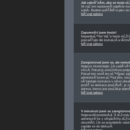
Jak zabrĂˇnĂ­m, aby se moje u
Ve vaĹˇem nastavenĂ­ najdÄ›te m
sobÄ›. Budete poÄŤĂ­tĂˇni jako skry
NĂˇvrat nahoru
ZapomnÄ›l jsem heslo!
NepanikaĹ™te! VaĹˇe heslo mĹŻĹľ
pokraÄŤujte dle instrukcĂ­ a tĂ©
NĂˇvrat nahoru
Zaregistroval jsem se, ale nemo
Nejprve zkontrolujte, Ĺľe zadĂˇvĂ
vÄ›cĂ­. Pokud je umoĹľnÄ›na podpo
Pokud toto nenĂ­ ten pĹ™Ă­pad, pa
administrĂˇtorem pĹ™ed tĂ­m, neĹľ 
nĂˇsledujte instrukce v nÄ›m obsaĹ
proÄŤ se aktivace pouĹľĂ­vĂˇ, je 
adresa, kterou jste pouĹľili je plat
NĂˇvrat nahoru
V minulosti jsem se zaregistro
NejpravdÄ›podobnÄ›jĹˇĂ­ dĹŻvody: z
administrĂˇtor z nÄ›jakĂ©ho dĹŻvo
obvyklĂ©, Ĺľe se pravidelnÄ› odstr
zapojte se do diskuzĂ­.