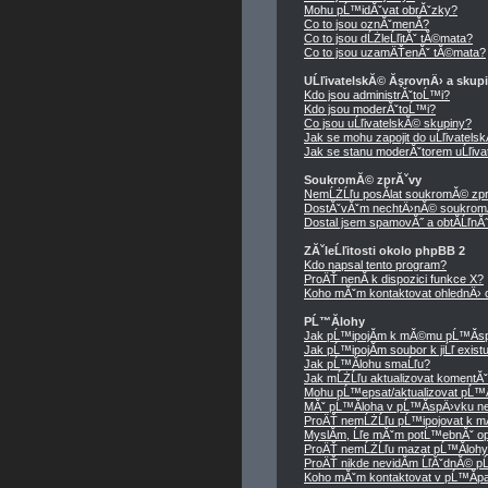
Mohu pĹ™idĂˇvat obrĂˇzky?
Co to jsou oznĂˇmenĂ­?
Co to jsou dĹŻleĹľitĂˇ tĂ©mata?
Co to jsou uzamÄŤenĂˇ tĂ©mata?
UĹľivatelskĂ© ĂşrovnÄ› a skup
Kdo jsou administrĂˇtoĹ™i?
Kdo jsou moderĂˇtoĹ™i?
Co jsou uĹľivatelskĂ© skupiny?
Jak se mohu zapojit do uĹľivatels
Jak se stanu moderĂˇtorem uĹľiva
SoukromĂ© zprĂˇvy
NemĹŻĹľu posĂ­lat soukromĂ© zpr
DostĂˇvĂˇm nechtÄ›nĂ© soukrom
Dostal jsem spamovĂ˝ a obtĂ­ĹľnĂ˝ 
ZĂˇleĹľitosti okolo phpBB 2
Kdo napsal tento program?
ProÄŤ nenĂ­ k dispozici funkce X?
Koho mĂˇm kontaktovat ohlednÄ› ob
PĹ™Ă­lohy
Jak pĹ™ipojĂ­m k mĂ©mu pĹ™Ă­sp
Jak pĹ™ipojĂ­m soubor k jiĹľ exis
Jak pĹ™Ă­lohu smaĹľu?
Jak mĹŻĹľu aktualizovat komentĂ
Mohu pĹ™epsat/aktualizovat pĹ™Ă
MĂˇ pĹ™Ă­loha v pĹ™Ă­spÄ›vku ne
ProÄŤ nemĹŻĹľu pĹ™ipojovat k 
MyslĂ­m, Ĺľe mĂˇm potĹ™ebnĂˇ op
ProÄŤ nemĹŻĹľu mazat pĹ™Ă­loh
ProÄŤ nikde nevidĂ­m ĹľĂˇdnĂ© p
Koho mĂˇm kontaktovat v pĹ™Ă­padÄ