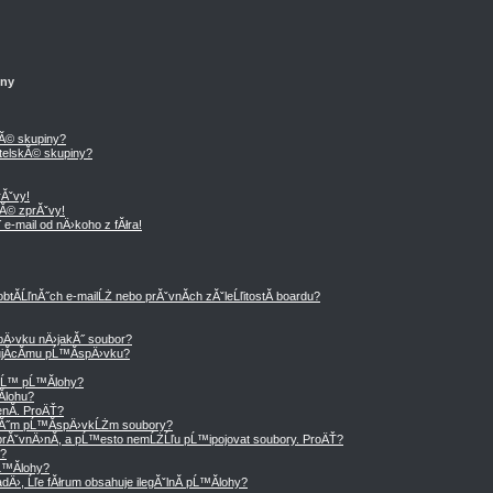
iny
kĂ© skupiny?
telskĂ© skupiny?
Ăˇvy!
Ă© zprĂˇvy!
e-mail od nÄ›koho z fĂłra!
tĂ­ĹľnĂ˝ch e-mailĹŻ nebo prĂˇvnĂ­ch zĂˇleĹľitostĂ­ boardu?
Ä›vku nÄ›jakĂ˝ soubor?
tujĂ­cĂ­mu pĹ™Ă­spÄ›vku?
ˇĹ™ pĹ™Ă­lohy?
­lohu?
nĂ­. ProÄŤ?
mĂ˝m pĹ™Ă­spÄ›vkĹŻm soubory?
rĂˇvnÄ›nĂ­, a pĹ™esto nemĹŻĹľu pĹ™ipojovat soubory. ProÄŤ?
y?
Ĺ™Ă­lohy?
›, Ĺľe fĂłrum obsahuje ilegĂˇlnĂ­ pĹ™Ă­lohy?