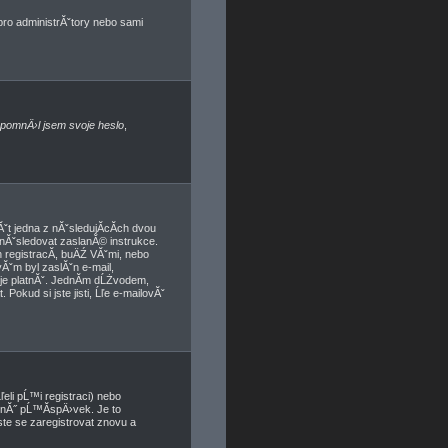
 pro administrĂˇtory nebo sami
pomnÄ›l jsem svoje heslo
,
t jedna z nĂˇsledujĂ­cĂ­ch dvou
 nĂˇsledovat zaslanĂ© instrukce.
 registracĂ­, buÄŹ VĂˇmi, nebo
vĂˇm byl zaslĂˇn e-mail,
a je platnĂˇ. JednĂ­m dĹŻvodem,
Pokud si jste jisti, Ĺľe e-mailovĂˇ
eli pĹ™i registraci) nebo
dnĂ˝ pĹ™Ă­spÄ›vek. Je to
ste se zaregistrovat znovu a