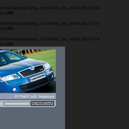
b/forum/language/lang_czech/lang_faq_attach.php:63) in
line
490
b/forum/language/lang_czech/lang_faq_attach.php:63) in
line
492
b/forum/language/lang_czech/lang_faq_attach.php:63) in
line
493
PĹ™ihlĂˇĹˇenĂ­
Registrace
lo: