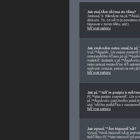
Jak vloĹľĂ­m tĂ©ma do fĂłra?
JednouĹˇe. KliknÄ›te na pĹ™Ă­sluĹ
diskuze. To, co vĂˇm je povoleno
hlasovat v tomto fĂłru, atd.
).
NĂˇvrat nahoru
Jak zmÄ›nĂ­m nebo smaĹľu pĹ
V pĹ™Ă­padÄ›, Ĺľe nejste moderĂˇt
omezenĂ©ho ÄŤasu po pĹ™ispÄ›nĂ­
malinkĂ˝ dodatek u pĹ™Ă­spÄ›vku, 
nebo pokud moderĂˇtor ÄŤi adminis
spÄ›vek smazat, pokud na nÄ›j jiĹ
NĂˇvrat nahoru
Jak pĹ™idĂˇm podpis k mĂ©m
PĹ™idat podpis znamenĂˇ, Ĺľe si 
pĹ™Ă­spÄ›vku zatrĹľenĂ­m poloĹľ
sluĹˇnĂ©ho polĂ­ÄŤka v nastavenĂ
NĂˇvrat nahoru
Jak vytvoĹ™Ă­m hlasovĂˇnĂ­?
VytvoĹ™enĂ­ hlasovĂˇnĂ­ je jedno
tlaÄŤĂ­tko
PĹ™idat hlasovĂˇnĂ­
pod