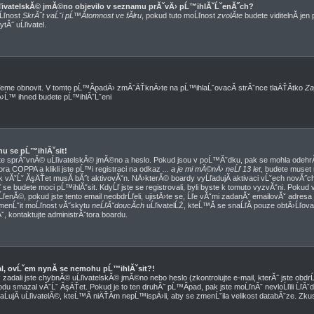
ĹľivatelskĂ© jmĂ©no objevilo v seznamu prĂˇvÄ› pĹ™ihlĂˇĹˇenĂ˝ch?
oĹľnost
SkrĂ˝t vaĹˇi pĹ™Ă­tomnost ve fĂłru
, pokud tuto moĹľnost
zvolĂ­te
budete viditelnĂ­ jen
tĂ˝ uĹľivatel.
eme obnovit. V tomto pĹ™Ă­padÄ› zmĂˇÄŤknÄ›te na pĹ™ihlaĹˇovacĂ­ strĂˇnce tlaÄŤĂ­tko
Za
mÄ›Ĺ™ ihned budete pĹ™ihlĂˇĹˇeni
hu se pĹ™ihlĂˇsit!
ˇte sprĂˇvnĂ© uĹľivatelskĂ© jmĂ©no a heslo. Pokud jsou v poĹ™Ăˇdku, pak se mohla odehrĂˇ
ra COPPA a klikli jste pĹ™i registraci na odkaz
... a je mi mĂ©nÄ› neĹľ 13 let
, budete muset
k vĂˇĹˇ ĂşÄŤet musĂ­ bĂ˝t aktivovĂˇn. NÄ›kterĂ© boardy vyĹľadujĂ­ aktivaci vĹˇech novĂ˝ch
se budete moci pĹ™ihlĂˇsit. KdyĹľ jste se registrovali, byli byste k tomuto vyzvĂˇni. Pokud 
ľenĂ©, pokud jste tento email neobdrĹľeli, ujistÄ›te se, Ĺľe vĂˇmi zadanĂˇ emailovĂˇ adres
zmenĹˇit moĹľnost vĂ˝skytu
neĹľĂˇdoucĂ­ch
uĹľivatelĹŻ, kteĹ™Ă­ se snaĹľĂ­ pouze obtÄ›Ĺľovat. 
nĂˇ, kontaktujte administrĂˇtora boardu.
val, ovĹˇem nynĂ­ se nemohu pĹ™ihlĂˇsit?!
adali jste chybnĂ© uĹľivatelskĂ© jmĂ©no nebo heslo (zkontrolujte e-mail, kterĂ˝ jste obdrĹľ
du smazal vĂˇĹˇ ĂşÄŤet. Pokud je to ten druhĂ˝ pĹ™Ă­pad, pak jste moĹľnĂˇ nevloĹľili ĹľĂˇ
aĹujĂ­ uĹľivatelĂ©, kteĹ™Ă­ niÄŤĂ­m nepĹ™ispÄ›li, aby se zmenĹˇila velikost databĂˇze. Zku