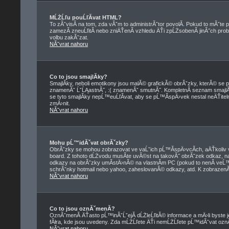
MĹŻĹľu pouĹľĂ­vat HTML?
To zĂˇvisĂ­ na tom, zda vĂˇm to administrĂˇtor povolĂ­. Pokud to mĂˇte pov
zamezĂ­ zneuĹľitĂ­ nebo zniÄŤenĂ­ vzhledu ÄŤi zpĹŻsobenĂ­ jinĂ˝ch 
volbu zakĂˇzat.
NĂˇvrat nahoru
Co to jsou smajlĂ­ky?
SmajlĂ­ky, neboli emotikony jsou malĂ© grafickĂ© obrĂˇzky, kterĂ© se p
znamenĂˇ ĹˇĹĄastnĂ˝, :( znamenĂˇ smutnĂ˝. KompletnĂ­ seznam smajl
se tyto smajlĂ­ky nepĹ™euĹľĂ­vat, aby se pĹ™Ă­spÄ›vek nestal neÄŤi
zmÄ›nit.
NĂˇvrat nahoru
Mohu pĹ™idĂˇvat obrĂˇzky?
ObrĂˇzky se mohou zobrazovat ve vaĹˇich pĹ™Ă­spÄ›vcĂ­ch, aÄŤkoliv 
board. Z tohoto dĹŻvodu musĂ­te uvĂ©st na takovĂ˝ obrĂˇzek odkaz, 
odkazy na obrĂˇzky umĂ­stÄ›nĂ© na vlastnĂ­m PC (pokud to nenĂ­ veĹ
schrĂˇnky hotmail nebo yahoo, zaheslovanĂ© odkazy, atd. K zobrazenĂ­
NĂˇvrat nahoru
Co to jsou oznĂˇmenĂ­?
OznĂˇmenĂ­ ÄŤasto pĹ™inĂˇĹˇejĂ­ dĹŻleĹľitĂ© informace a mÄ›li byste j
fĂłra, kde jsou uvedeny. Zda mĹŻĹľete ÄŤi nemĹŻĹľete pĹ™idĂˇvat oznĂˇme
NĂˇvrat nahoru