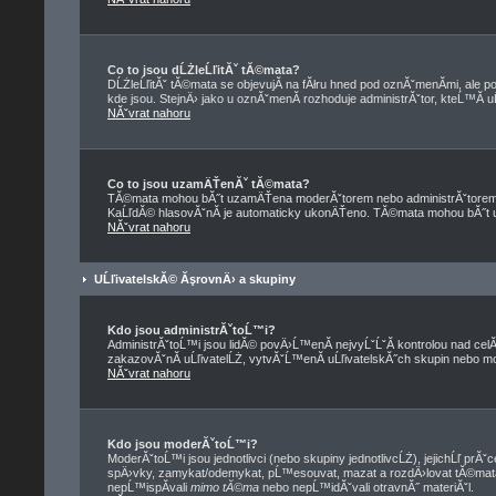
Co to jsou dĹŻleĹľitĂˇ tĂ©mata?
DĹŻleĹľitĂˇ tĂ©mata se objevujĂ­ na fĂłru hned pod oznĂˇmenĂ­mi, ale po
kde jsou. StejnÄ› jako u oznĂˇmenĂ­ rozhoduje administrĂˇtor, kteĹ™Ă­ 
NĂˇvrat nahoru
Co to jsou uzamÄŤenĂˇ tĂ©mata?
TĂ©mata mohou bĂ˝t uzamÄŤena moderĂˇtorem nebo administrĂˇtorem
KaĹľdĂ© hlasovĂˇnĂ­ je automaticky ukonÄŤeno. TĂ©mata mohou bĂ˝
NĂˇvrat nahoru
UĹľivatelskĂ© ĂşrovnÄ› a skupiny
Kdo jsou administrĂˇtoĹ™i?
AdministrĂˇtoĹ™i jsou lidĂ© povÄ›Ĺ™enĂ­ nejvyĹˇĹˇĂ­ kontrolou nad cel
zakazovĂˇnĂ­ uĹľivatelĹŻ, vytvĂˇĹ™enĂ­ uĹľivatelskĂ˝ch skupin nebo 
NĂˇvrat nahoru
Kdo jsou moderĂˇtoĹ™i?
ModerĂˇtoĹ™i jsou jednotlivci (nebo skupiny jednotlivcĹŻ), jejichĹľ prĂ
spÄ›vky, zamykat/odemykat, pĹ™esouvat, mazat a rozdÄ›lovat tĂ©mata
nepĹ™ispĂ­vali
mimo tĂ©ma
nebo nepĹ™idĂˇvali otravnĂ˝ materiĂˇl.