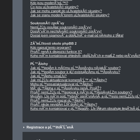
Kdo jsou moderĂˇtoĹ™i?
Co jsou uĹľivatelskĂ© skupiny?
Jak se mohu zapojit do uĹľivatelskĂ© skupiny?
Jak se stanu moderĂˇtorem uĹľivatelskĂ© skupiny?
SoukromĂ© zprĂˇvy
NemĹŻĹľu posĂ­lat soukromĂ© zprĂˇvy!
DostĂˇvĂˇm nechtÄ›nĂ© soukromĂ© zprĂˇvy!
Dostal jsem spamovĂ˝ a obtĂ­ĹľnĂ˝ e-mail od nÄ›koho z fĂłra!
ZĂˇleĹľitosti okolo phpBB 2
Kdo napsal tento program?
ProÄŤ nenĂ­ k dispozici funkce X?
Koho mĂˇm kontaktovat ohlednÄ› obtĂ­ĹľnĂ˝ch e-mailĹŻ nebo prĂˇvnĂ­ch 
PĹ™Ă­lohy
Jak pĹ™ipojĂ­m k mĂ©mu pĹ™Ă­spÄ›vku nÄ›jakĂ˝ soubor?
Jak pĹ™ipojĂ­m soubor k jiĹľ existujĂ­cĂ­mu pĹ™Ă­spÄ›vku?
Jak pĹ™Ă­lohu smaĹľu?
Jak mĹŻĹľu aktualizovat komentĂˇĹ™ pĹ™Ă­lohy?
Mohu pĹ™epsat/aktualizovat pĹ™Ă­lohu?
MĂˇ pĹ™Ă­loha v pĹ™Ă­spÄ›vku nenĂ­. ProÄŤ?
ProÄŤ nemĹŻĹľu pĹ™ipojovat k mĂ˝m pĹ™Ă­spÄ›vkĹŻm soubory?
MyslĂ­m, Ĺľe mĂˇm potĹ™ebnĂˇ oprĂˇvnÄ›nĂ­, a pĹ™esto nemĹŻĹľu pĹ
ProÄŤ nemĹŻĹľu mazat pĹ™Ă­lohy?
ProÄŤ nikde nevidĂ­m ĹľĂˇdnĂ© pĹ™Ă­lohy?
Koho mĂˇm kontaktovat v pĹ™Ă­padÄ›, Ĺľe fĂłrum obsahuje ilegĂˇlnĂ­ p
Registrace a pĹ™ihlĂˇĹˇenĂ­