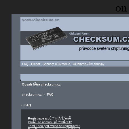
on
FAQ
Hledat
Seznam uĹľivatelĹŻ
UĹľivatelskĂ© skupiny
Obsah fĂłra checksum.cz
checksum.cz » FAQ
FAQ
Registrace a pĹ™ihlĂˇĹˇenĂ­
ProÄŤ se nemohu pĹ™ihlĂˇsit?
Je vĹŻbec potĹ™eba se registrovat?