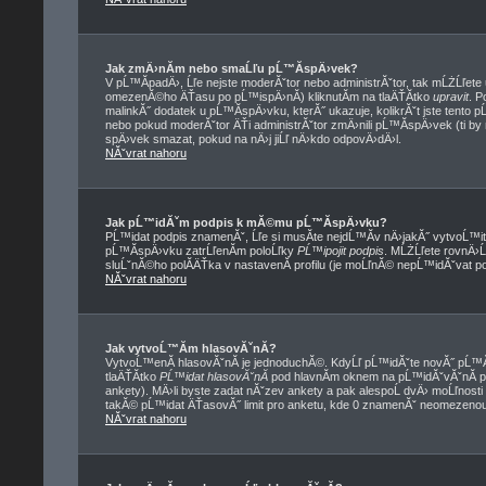
Jak zmÄ›nĂ­m nebo smaĹľu pĹ™Ă­spÄ›vek?
V pĹ™Ă­padÄ›, Ĺľe nejste moderĂˇtor nebo administrĂˇtor, tak mĹŻĹľete
omezenĂ©ho ÄŤasu po pĹ™ispÄ›nĂ­) kliknutĂ­m na tlaÄŤĂ­tko
upravit
. P
malinkĂ˝ dodatek u pĹ™Ă­spÄ›vku, kterĂ˝ ukazuje, kolikrĂˇt jste tento 
nebo pokud moderĂˇtor ÄŤi administrĂˇtor zmÄ›nili pĹ™Ă­spÄ›vek (ti by
spÄ›vek smazat, pokud na nÄ›j jiĹľ nÄ›kdo odpovÄ›dÄ›l.
NĂˇvrat nahoru
Jak pĹ™idĂˇm podpis k mĂ©mu pĹ™Ă­spÄ›vku?
PĹ™idat podpis znamenĂˇ, Ĺľe si musĂ­te nejdĹ™Ă­v nÄ›jakĂ˝ vytvoĹ™i
pĹ™Ă­spÄ›vku zatrĹľenĂ­m poloĹľky
PĹ™ipojit podpis
. MĹŻĹľete rovnÄ›
sluĹˇnĂ©ho polĂ­ÄŤka v nastavenĂ­ profilu (je moĹľnĂ© nepĹ™idĂˇvat p
NĂˇvrat nahoru
Jak vytvoĹ™Ă­m hlasovĂˇnĂ­?
VytvoĹ™enĂ­ hlasovĂˇnĂ­ je jednoduchĂ©. KdyĹľ pĹ™idĂˇte novĂ˝ pĹ™Ă­
tlaÄŤĂ­tko
PĹ™idat hlasovĂˇnĂ­
pod hlavnĂ­m oknem na pĹ™idĂˇvĂˇnĂ­ p
ankety). MÄ›li byste zadat nĂˇzev ankety a pak alespoĹ dvÄ› moĹľnost
takĂ© pĹ™idat ÄŤasovĂ˝ limit pro anketu, kde 0 znamenĂˇ neomezenou 
NĂˇvrat nahoru