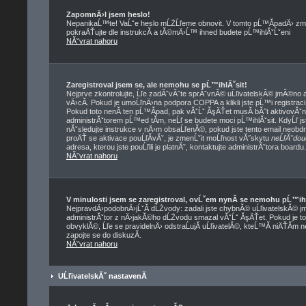
ZapomnÄ›l jsem heslo!
NepanikaĹ™te! VaĹˇe heslo mĹŻĹľeme obnovit. V tomto pĹ™Ă­padÄ› zmĂ
pokraÄŤujte dle instrukcĂ­ a tĂ©mÄ›Ĺ™ ihned budete pĹ™ihlĂˇĹˇeni
NĂˇvrat nahoru
Zaregistroval jsem se, ale nemohu se pĹ™ihlĂˇsit!
Nejprve zkontrolujte, Ĺľe zadĂˇvĂˇte sprĂˇvnĂ© uĹľivatelskĂ© jmĂ©no a
vÄ›cĂ­. Pokud je umoĹľnÄ›na podpora COPPA a klikli jste pĹ™i registrac
Pokud toto nenĂ­ ten pĹ™Ă­pad, pak vĂˇĹˇ ĂşÄŤet musĂ­ bĂ˝t aktivovĂˇn
administrĂˇtorem pĹ™ed tĂ­m, neĹľ se budete moci pĹ™ihlĂˇsit. KdyĹľ jste
nĂˇsledujte instrukce v nÄ›m obsaĹľenĂ©, pokud jste tento email neobdrĹ
proÄŤ se aktivace pouĹľĂ­vĂˇ, je zmenĹˇit moĹľnost vĂ˝skytu
neĹľĂˇdou
adresa, kterou jste pouĹľili je platnĂˇ, kontaktujte administrĂˇtora boardu.
NĂˇvrat nahoru
V minulosti jsem se zaregistroval, ovĹˇem nynĂ­ se nemohu pĹ™ih
NejpravdÄ›podobnÄ›jĹˇĂ­ dĹŻvody: zadali jste chybnĂ© uĹľivatelskĂ© jmĂ©
administrĂˇtor z nÄ›jakĂ©ho dĹŻvodu smazal vĂˇĹˇ ĂşÄŤet. Pokud je to 
obvyklĂ©, Ĺľe se pravidelnÄ› odstraĹujĂ­ uĹľivatelĂ©, kteĹ™Ă­ niÄŤĂ­m 
zapojte se do diskuzĂ­.
NĂˇvrat nahoru
UĹľivatelskĂˇ nastavenĂ­