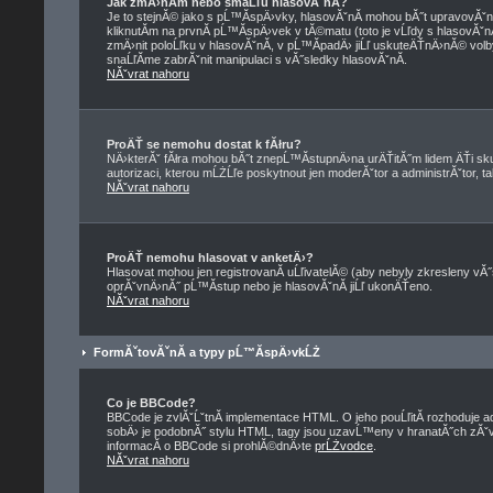
Jak zmÄ›nĂ­m nebo smaĹľu hlasovĂˇnĂ­?
Je to stejnĂ© jako s pĹ™Ă­spÄ›vky, hlasovĂˇnĂ­ mohou bĂ˝t upravovĂˇ
kliknutĂ­m na prvnĂ­ pĹ™Ă­spÄ›vek v tĂ©matu (toto je vĹľdy s hlasovĂˇ
zmÄ›nit poloĹľku v hlasovĂˇnĂ­, v pĹ™Ă­padÄ› jiĹľ uskuteÄŤnÄ›nĂ© volb
snaĹľĂ­me zabrĂˇnit manipulaci s vĂ˝sledky hlasovĂˇnĂ­.
NĂˇvrat nahoru
ProÄŤ se nemohu dostat k fĂłru?
NÄ›kterĂˇ fĂłra mohou bĂ˝t znepĹ™Ă­stupnÄ›na urÄŤitĂ˝m lidem ÄŤi skup
autorizaci, kterou mĹŻĹľe poskytnout jen moderĂˇtor a administrĂˇtor, tak
NĂˇvrat nahoru
ProÄŤ nemohu hlasovat v anketÄ›?
Hlasovat mohou jen registrovanĂ­ uĹľivatelĂ© (aby nebyly zkresleny vĂ˝
oprĂˇvnÄ›nĂ˝ pĹ™Ă­stup nebo je hlasovĂˇnĂ­ jiĹľ ukonÄŤeno.
NĂˇvrat nahoru
FormĂˇtovĂˇnĂ­ a typy pĹ™Ă­spÄ›vkĹŻ
Co je BBCode?
BBCode je zvlĂˇĹˇtnĂ­ implementace HTML. O jeho pouĹľitĂ­ rozhoduje a
sobÄ› je podobnĂ˝ stylu HTML, tagy jsou uzavĹ™eny v hranatĂ˝ch zĂˇvorkĂ
informacĂ­ o BBCode si prohlĂ©dnÄ›te
prĹŻvodce
.
NĂˇvrat nahoru