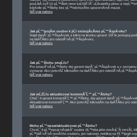
pouĹľitĂ­ svĂ˝ch pĹ™Ă­loh nese kaĹľdĂ˝/Ăˇ uĹľivatel/ka plnou a nepĹ™
kdykoliv pĹ™Ă­lohy bez pĹ™edchozĂ­ho upozornÄ›nĂ­ mazat.
NĂˇvrat nahoru
Jak pĹ™ipojĂ­m soubor k jiĹľ existujĂ­cĂ­mu pĹ™Ă­spÄ›vku?
Najdi danĂ˝ pĹ™Ă­spÄ›vek a klikni na ikonku
upravit
. DĂˇle postupuj po
na tlaÄŤĂ­tko pro odeslĂˇnĂ­ pĹ™Ă­spÄ›vku.
NĂˇvrat nahoru
Jak pĹ™Ă­lohu smaĹľu?
Pro smazĂˇnĂ­ pĹ™Ă­lohy dej
upravit
danĂ˝ pĹ™Ă­spÄ›vek a v seznamu pĹ
vymazat. Akci potvrÄŹ kliknutĂ­m na tlaÄŤĂ­tko pro odeslĂˇnĂ­ pĹ™Ă­spÄ
NĂˇvrat nahoru
Jak mĹŻĹľu aktualizovat komentĂˇĹ™ pĹ™Ă­lohy?
CheĹˇ-li upravit komentĂˇĹ™ pĹ™Ă­lohy, dej
upravit
danĂ˝ pĹ™Ă­spÄ›vek,
Aktualizovat komentĂˇĹ™
. Akci potvrÄŹ kliknutĂ­m na tlaÄŤĂ­tko pro od
NĂˇvrat nahoru
Mohu pĹ™epsat/aktualizovat pĹ™Ă­lohu?
ChceĹˇ-li pĹ™epsat nÄ›jakĂ˝ soubor (tĹ™eba jeho novÄ›jĹˇĂ­ verzĂ­), kli
pĹ™idĂˇvĂˇnĂ­ novĂ©ho souboru, jen nakonec neklikej na
PĹ™ipojit so