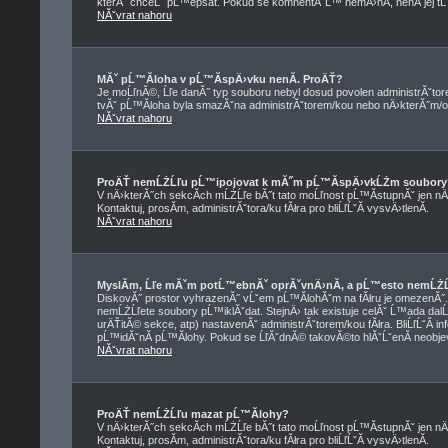
kterĂ˝ chceĹˇ pĹ™epsat. Pokud se komnentĂˇĹ™ nemÄ›nĂ­, nenĂ­ jej t
NĂˇvrat nahoru
MĂˇ pĹ™Ă­loha v pĹ™Ă­spÄ›vku nenĂ­. ProÄŤ?
Je moĹľnĂ©, Ĺľe danĂ˝ typ souboru nebyl dosud povolen administrĂˇtor
tvĂˇ pĹ™Ă­loha byla smazĂˇna administrĂˇtorem/kou nebo nÄ›kterĂ˝m/ou z
NĂˇvrat nahoru
ProÄŤ nemĹŻĹľu pĹ™ipojovat k mĂ˝m pĹ™Ă­spÄ›vkĹŻm soubory
V nÄ›kterĂ˝ch sekcĂ­ch mĹŻĹľe bĂ˝t tato moĹľnost pĹ™Ă­stupnĂˇ jen nÄ
Kontaktuj, prosĂ­m, administrĂˇtora/ku fĂłra pro bliĹľĹˇĂ­ vysvÄ›tlenĂ­.
NĂˇvrat nahoru
MyslĂ­m, Ĺľe mĂˇm potĹ™ebnĂˇ oprĂˇvnÄ›nĂ­, a pĹ™esto nemĹŻĹ
DiskovĂ˝ prostor vyhrazenĂ˝ vĹˇem pĹ™Ă­lohĂˇm na fĂłru je omezenĂ˝. Pok
nemĹŻĹľete soubory pĹ™iklĂˇdat. StejnÄ› tak existuje celĂˇ Ĺ™ada dalĹˇ
urÄŤitĂ© sekce, atp) nastavenĂˇ administrĂˇtorem/kou fĂłra. BliĹľĹˇĂ
pĹ™idĂˇnĂ­ pĹ™Ă­lohy. Pokud se ĹľĂˇdnĂ© takovĂ©to hlĂˇĹˇenĂ­ neobjevuj
NĂˇvrat nahoru
ProÄŤ nemĹŻĹľu mazat pĹ™Ă­lohy?
V nÄ›kterĂ˝ch sekcĂ­ch mĹŻĹľe bĂ˝t tato moĹľnost pĹ™Ă­stupnĂˇ jen nÄ
Kontaktuj, prosĂ­m, administrĂˇtora/ku fĂłra pro bliĹľĹˇĂ­ vysvÄ›tlenĂ­.