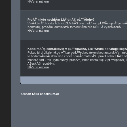
NĂˇvrat nahoru
ProÄŤ nikde nevidĂ­m ĹľĂˇdnĂ© pĹ™Ă­lohy?
V nÄ›kterĂ˝ch sekcĂ­ch mĹŻĹľe bĂ˝t tato moĹľnost pĹ™Ă­stupnĂˇ jen nÄ
Kontaktuj, prosĂ­m, administrĂˇtora/ku fĂłra pro bliĹľĹˇĂ­ vysvÄ›tlenĂ­.
NĂˇvrat nahoru
Koho mĂˇm kontaktovat v pĹ™Ă­padÄ›, Ĺľe fĂłrum obsahuje ilegĂ
Pokud jsi drĹľitelem/kou ÄŤi zprostĹ™edkovatelem/kou autorskĂ˝ch neb
to hodnovÄ›rnÄ› doloĹľit a chceĹˇ danĂ˝ materiĂˇl upravit nebo z fĂłra s
moderĂˇtorĹŻ/ek. Tyto osoby, prosĂ­m, ihned kontaktuj i v pĹ™Ă­padÄ›, 
ÄŚeskĂ© republiky.
NĂˇvrat nahoru
Obsah fĂłra checksum.cz