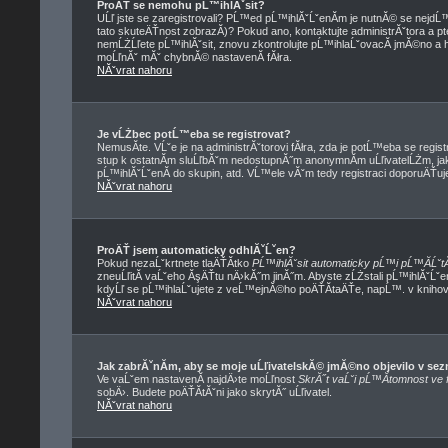
ProÄŤ se nemohu pĹ™ihlĂˇsit?
UĹľ jste se zaregistrovali? PĹ™ed pĹ™ihlĂˇĹˇenĂ­m je nutnĂ© se nejdĹ
tato skuteÄŤnost zobrazĂ­)? Pokud ano, kontaktujte administrĂˇtora a ptej
nemĹŻĹľete pĹ™ihlĂˇsit, znovu zkontrolujte pĹ™ihlaĹˇovacĂ­ jmĂ©no a he
moĹľnĂˇ mĂˇ chybnĂ© nastavenĂ­ fĂłra.
NĂˇvrat nahoru
Je vĹŻbec potĹ™eba se registrovat?
NemusĂ­te. VĹˇe je na administrĂˇtorovi fĂłra, zda je potĹ™eba se re
stup k ostatnĂ­m sluĹľbĂˇm nedostupnĂ˝m anonymnĂ­m uĹľivatelĹŻm, ja
pĹ™ihlĂˇĹˇenĂ­ do skupin, atd. VĹ™ele vĂˇm tedy registraci doporuÄŤuje
NĂˇvrat nahoru
ProÄŤ jsem automaticky odhlĂˇĹˇen?
Pokud nezaĹˇkrtnete tlaÄŤĂ­tko
PĹ™ihlĂˇsit automaticky pĹ™i pĹ™Ă­ĹˇtĂ
zneuĹľitĂ­ vaĹˇeho ĂşÄŤtu nÄ›kĂ˝m jinĂ˝m. Abyste zĹŻstali pĹ™ihlĂˇĹˇe
kdyĹľ se pĹ™ihlaĹˇujete z veĹ™ejnĂ©ho poÄŤĂ­taÄŤe, napĹ™. v knihovnÄ
NĂˇvrat nahoru
Jak zabrĂˇnĂ­m, aby se moje uĹľivatelskĂ© jmĂ©no objevilo v s
Ve vaĹˇem nastavenĂ­ najdÄ›te moĹľnost
SkrĂ˝t vaĹˇi pĹ™Ă­tomnost ve f
sobÄ›. Budete poÄŤĂ­tĂˇni jako skrytĂ˝ uĹľivatel.
NĂˇvrat nahoru