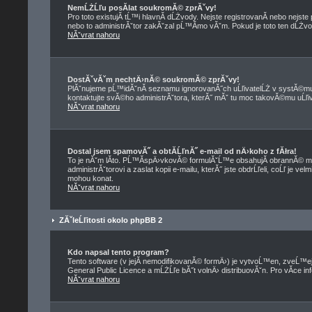
NemĹŻĹľu posĂ­lat soukromĂ© zprĂˇvy!
Pro toto existujĂ­ tĹ™i hlavnĂ­ dĹŻvody. Nejste registrovanĂ­ nebo nejst
nebo to administrĂˇtor zakĂˇzal pĹ™Ă­mo vĂˇm. Pokud je toto ten dĹŻvod,
NĂˇvrat nahoru
DostĂˇvĂˇm nechtÄ›nĂ© soukromĂ© zprĂˇvy!
PlĂˇnujeme pĹ™idĂˇnĂ­ seznamu ignorovanĂ˝ch uĹľivatelĹŻ v systĂ©mu 
kontaktujte svĂ©ho administrĂˇtora, kterĂ˝ mĂˇ tu moc takovĂ©mu uĹľiva
NĂˇvrat nahoru
Dostal jsem spamovĂ˝ a obtĂ­ĹľnĂ˝ e-mail od nÄ›koho z fĂłra!
To je nĂˇm lĂ­to. PĹ™Ă­spÄ›vkovĂ© formulĂˇĹ™e obsahujĂ­ obrannĂ© me
administrĂˇtorovi a zaslat kopii e-mailu, kterĂ˝ jste obdrĹľeli, coĹľ je 
mohou konat.
NĂˇvrat nahoru
ZĂˇleĹľitosti okolo phpBB 2
Kdo napsal tento program?
Tento software (v jejĂ­ nemodifikovanĂ© formÄ›) je vytvoĹ™en, zveĹ™
General Public Licence a mĹŻĹľe bĂ˝t volnÄ› distribuovĂˇn. Pro vĂ­ce in
NĂˇvrat nahoru