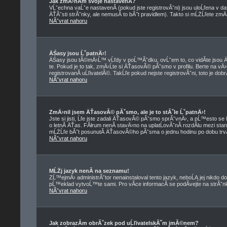
Jak zmÄ›nĂ­m svoje nastavenĂ­?
VĹˇechna vaĹˇe nastavenĂ­ (pokud jste registrovĂˇni) jsou uloĹľena v d
ÄŤĂˇsti strĂˇnky, ale nemusĂ­ to bĂ˝t pravidlem). Takto si mĹŻĹľete zmÄ
NĂˇvrat nahoru
ÄŚasy jsou ĹˇpatnÄ›!
ÄŚasy jsou tĂ©mÄ›Ĺ™ vĹľdy v poĹ™Ăˇdku, ovĹˇem to, co vidĂ­te jso
te. Pokud je to tak, zmÄ›Ĺte si ÄŤasovĂ© pĂˇsmo v profilu. Berte na
registrovanĂ­ uĹľivatelĂ©. TakĹľe pokud nejste registrovĂˇni, toto je dob
NĂˇvrat nahoru
ZmÄ›nil jsem ÄŤasovĂ© pĂˇsmo, ale je to stĂˇle ĹˇpatnÄ›!
Jste si jisti, Ĺľe jste zadali ÄŤasovĂ© pĂˇsmo sprĂˇvnÄ›, a pĹ™esto se 
o letnĂ­ ÄŤas. FĂłrum nenĂ­ stavÄ›no na uplatĹovĂˇnĂ­ rozdĂ­lu mezi st
mĹŻĹľe bĂ˝t posunutĂ­ ÄŤasovĂ©ho pĂˇsma o jednu hodinu po dobu trvĂ
NĂˇvrat nahoru
MĹŻj jazyk nenĂ­ na seznamu!
ZĹ™ejmÄ› administrĂˇtor nenainstaloval tento jazyk, neboĹĄ jej nikdo do
pĹ™eklad vytvoĹ™te sami. Pro vĂ­ce informacĂ­ se podĂ­vejte na strĂˇ
NĂˇvrat nahoru
Jak zobrazĂ­m obrĂˇzek pod uĹľivatelskĂ˝m jmĂ©nem?