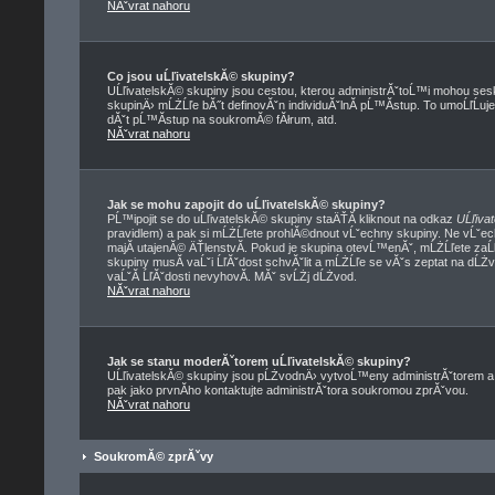
NĂˇvrat nahoru
Co jsou uĹľivatelskĂ© skupiny?
UĹľivatelskĂ© skupiny jsou cestou, kterou administrĂˇtoĹ™i mohou sesk
skupinÄ› mĹŻĹľe bĂ˝t definovĂˇn individuĂˇlnĂ­ pĹ™Ă­stup. To umoĹľĹuje
dĂˇt pĹ™Ă­stup na soukromĂ© fĂłrum, atd.
NĂˇvrat nahoru
Jak se mohu zapojit do uĹľivatelskĂ© skupiny?
PĹ™ipojit se do uĹľivatelskĂ© skupiny staÄŤĂ­ kliknout na odkaz
UĹľiva
pravidlem) a pak si mĹŻĹľete prohlĂ©dnout vĹˇechny skupiny. Ne vĹˇe
majĂ­ utajenĂ© ÄŤlenstvĂ­. Pokud je skupina otevĹ™enĂˇ, mĹŻĹľete zaĹ
skupiny musĂ­ vaĹˇi ĹľĂˇdost schvĂˇlit a mĹŻĹľe se vĂˇs zeptat na dĹŻ
vaĹˇĂ­ ĹľĂˇdosti nevyhovĂ­. MĂˇ svĹŻj dĹŻvod.
NĂˇvrat nahoru
Jak se stanu moderĂˇtorem uĹľivatelskĂ© skupiny?
UĹľivatelskĂ© skupiny jsou pĹŻvodnÄ› vytvoĹ™eny administrĂˇtorem a m
pak jako prvnĂ­ho kontaktujte administrĂˇtora soukromou zprĂˇvou.
NĂˇvrat nahoru
SoukromĂ© zprĂˇvy