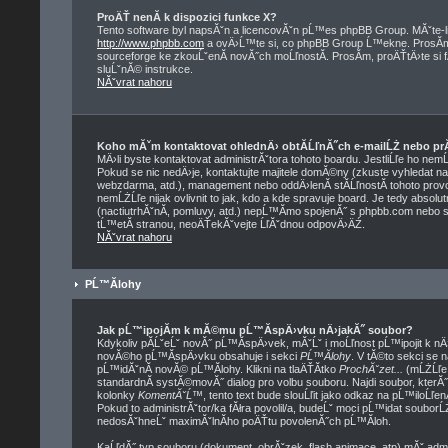
ProÄŤ nenĂ­ k dispozici funkce X?
Tento software byl napsĂˇn a licencovĂˇn pĹ™es phpBB Group. MĂˇte-li 
http://www.phpbb.com
a ovÄ›Ĺ™te si, co phpBB Group Ĺ™ekne. ProsĂ­m,
sourceforge ke zkouĹˇenĂ­ novĂ˝ch moĹľnostĂ­. ProsĂ­m, proÄŤtÄ›te si
sluĹˇnĂ© instrukce.
NĂˇvrat nahoru
Koho mĂˇm kontaktovat ohlednÄ› obtĂ­ĹľnĂ˝ch e-mailĹŻ nebo prĂˇ
MÄ›li byste kontaktovat administrĂˇtora tohoto boardu. JestliĹľe ho nem
Pokud se nic nedÄ›je, kontaktujte majitele domĂ©ny (zkuste vyhledat na 
webzdarma, atd.), management nebo oddÄ›lenĂ­ stĂ­ĹľnostĂ­ tohoto pr
nemĹŻĹľe nijak ovlivnit to jak, kdo a kde spravuje board. Je tedy abso
(nactiutrhĂˇnĂ­, pomluvy, atd.) nepĹ™Ă­mo spojenĂ˝ s phpbb.com nebo 
tĹ™etĂ­ stranou, neoÄŤekĂˇvejte ĹľĂˇdnou odpovÄ›ÄŹ.
NĂˇvrat nahoru
PĹ™Ă­lohy
Jak pĹ™ipojĂ­m k mĂ©mu pĹ™Ă­spÄ›vku nÄ›jakĂ˝ soubor?
Kdykoliv pĂ­ĹˇeĹˇ novĂ˝ pĹ™Ă­spÄ›vek, mĂˇĹˇ i moĹľnost pĹ™ipojit k n
novĂ©ho pĹ™Ă­spÄ›vku obsahuje i sekci
PĹ™Ă­lohy
. V tĂ©to sekci se 
pĹ™idĂˇnĂ­ novĂ© pĹ™Ă­lohy. Klikni na tlaÄŤĂ­tko
ProchĂˇzet...
(mĹŻĹľe 
standardnĂ­ systĂ©movĂ˝ dialog pro volbu souboru. Najdi soubor, kterĂ
kolonky
KomentĂˇĹ™
, tento text bude slouĹľit jako odkaz na pĹ™ilo
Pokud to administrĂˇtor/ka fĂłra povolil/a, budeĹˇ moci pĹ™idat soubor
nedosĂˇhneĹˇ maximĂˇlnĂ­ho poÄŤtu povolenĂ˝ch pĹ™Ă­loh.
KaĹľdĂ˝ typ souboru (dokument, obrĂˇzek, flash animace, atp) mĂˇ adm