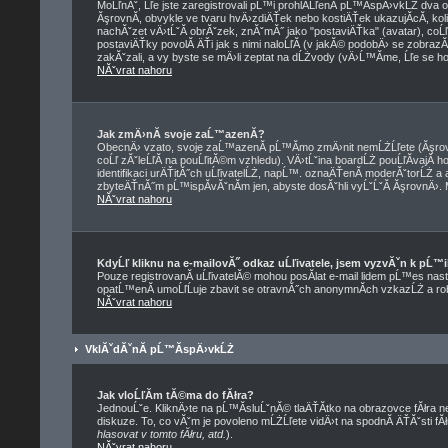
MoĹľnĂˇ, Ĺľe jste zaregistrovali pĹ™i prohlĂ­ĹľenĂ­ pĹ™Ă­spÄ›vkĹŻ dva
ĂşrovnĂ­, obvykle ve tvaru hvÄ›zdiÄŤek nebo kostiÄŤek ukazujĂ­cĂ­, koli
nachĂˇzet vÄ›tĹˇĂ­ obrĂˇzek, znĂˇmĂ˝ jako "postaviÄŤka" (avatar), coĹľ 
postaviÄŤky povolĂ­ ÄŤi jak s nimi naloĹľĂ­ (v jakĂ© podobÄ› se zobraz
zakĂˇzali, a vy byste se mÄ›li zeptat na dĹŻvody (vÄ›Ĺ™Ă­me, Ĺľe se ho
NĂˇvrat nahoru
Jak zmÄ›nĂ­ svoje zaĹ™azenĂ­?
ObecnÄ› vzato, svoje zaĹ™azenĂ­ pĹ™Ă­mo zmÄ›nit nemĹŻĹľete (Ăşrovn
coĹľ zĂˇleĹľĂ­ na pouĹľitĂ©m vzhledu). VÄ›tĹˇina boardĹŻ pouĹľĂ­vajĂ­
identifikaci urÄŤitĂ˝ch uĹľivatelĹŻ, napĹ™. oznaÄŤenĂ­ moderĂˇtorĹŻ a a
zbyteÄŤnĂ˝m pĹ™ispĂ­vĂˇnĂ­m jen, abyste dosĂˇhli vyĹˇĹˇĂ­ ĂşrovnÄ›. 
NĂˇvrat nahoru
KdyĹľ kliknu na e-mailovĂ˝ odkaz uĹľivatele, jsem vyzvĂˇn k pĹ™i
Pouze registrovanĂ­ uĹľivatelĂ© mohou posĂ­lat e-mail lidem pĹ™es nast
opatĹ™enĂ­ umoĹľĹuje zbavit se otravnĂ˝ch anonymnĂ­ch vzkazĹŻ a rob
NĂˇvrat nahoru
VklĂˇdĂˇnĂ­ pĹ™Ă­spÄ›vkĹŻ
Jak vloĹľĂ­m tĂ©ma do fĂłra?
JednouĹˇe. KliknÄ›te na pĹ™Ă­sluĹˇnĂ© tlaÄŤĂ­tko na obrazovce fĂłra 
diskuze. To, co vĂˇm je povoleno mĹŻĹľete vidÄ›t na spodnĂ­ ÄŤĂˇsti 
hlasovat v tomto fĂłru, atd.
).
NĂˇvrat nahoru