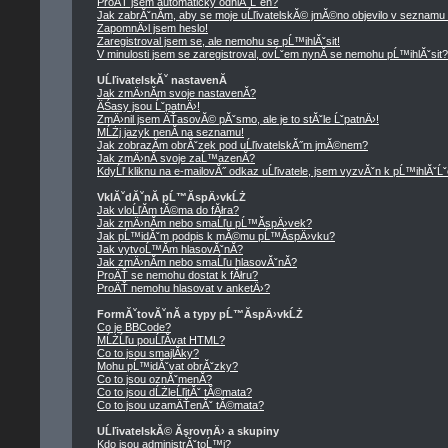
ProÄŤ jsem automaticky odhlĂˇĹˇen?
Jak zabrĂˇnĂ­m, aby se moje uĹľivatelskĂ© jmĂ©no objevilo v seznamu
ZapomnÄ›l jsem heslo!
Zaregistroval jsem se, ale nemohu se pĹ™ihlĂˇsit!
V minulosti jsem se zaregistroval, ovĹˇem nynĂ­ se nemohu pĹ™ihlĂˇsit?
UĹľivatelskĂˇ nastavenĂ­
Jak zmÄ›nĂ­m svoje nastavenĂ­?
ÄŚasy jsou ĹˇpatnÄ›!
ZmÄ›nil jsem ÄŤasovĂ© pĂˇsmo, ale je to stĂˇle ĹˇpatnÄ›!
MĹŻj jazyk nenĂ­ na seznamu!
Jak zobrazĂ­m obrĂˇzek pod uĹľivatelskĂ˝m jmĂ©nem?
Jak zmÄ›nĂ­ svoje zaĹ™azenĂ­?
KdyĹľ kliknu na e-mailovĂ˝ odkaz uĹľivatele, jsem vyzvĂˇn k pĹ™ihlĂˇĹˇ
VklĂˇdĂˇnĂ­ pĹ™Ă­spÄ›vkĹŻ
Jak vloĹľĂ­m tĂ©ma do fĂłra?
Jak zmÄ›nĂ­m nebo smaĹľu pĹ™Ă­spÄ›vek?
Jak pĹ™idĂˇm podpis k mĂ©mu pĹ™Ă­spÄ›vku?
Jak vytvoĹ™Ă­m hlasovĂˇnĂ­?
Jak zmÄ›nĂ­m nebo smaĹľu hlasovĂˇnĂ­?
ProÄŤ se nemohu dostat k fĂłru?
ProÄŤ nemohu hlasovat v anketÄ›?
FormĂˇtovĂˇnĂ­ a typy pĹ™Ă­spÄ›vkĹŻ
Co je BBCode?
MĹŻĹľu pouĹľĂ­vat HTML?
Co to jsou smajlĂ­ky?
Mohu pĹ™idĂˇvat obrĂˇzky?
Co to jsou oznĂˇmenĂ­?
Co to jsou dĹŻleĹľitĂˇ tĂ©mata?
Co to jsou uzamÄŤenĂˇ tĂ©mata?
UĹľivatelskĂ© ĂşrovnÄ› a skupiny
Kdo jsou administrĂˇtoĹ™i?