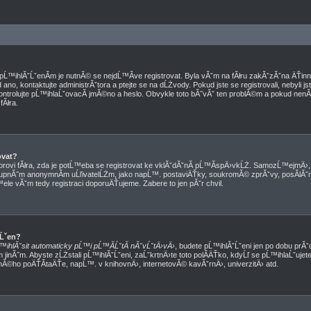
d pĹ™ihlĂˇĹˇenĂ­m je nutnĂ© se nejdĹ™Ă­ve registrovat. Byla vĂˇm na fĂłru zakĂˇzĂˇna ÄŤi
no, kontaktujte administrĂˇtora a ptejte se na dĹŻvody. Pokud jste se registrovali, nebyli jst
ntrolujte pĹ™ihlaĹˇovacĂ­ jmĂ©no a heslo. Obvykle toto bĂ˝vĂˇ ten problĂ©m a pokud nenĂ­, 
Ăłra.
ovat?
torovi fĂłra, zda je potĹ™eba se registrovat ke vklĂˇdĂˇnĂ­ pĹ™Ă­spÄ›vkĹŻ. SamozĹ™ejmÄ›
tupnĂ˝m anonymnĂ­m uĹľivatelĹŻm, jako napĹ™. postaviÄŤky, soukromĂ© zprĂˇvy, posĂ­lĂˇnĂ
ele vĂˇm tedy registraci doporuÄŤujeme. Zabere to jen pĂˇr chvil.
ˇĹˇen?
™ihlĂˇsit automaticky pĹ™i pĹ™Ă­ĹˇtĂ­ nĂˇvĹˇtÄ›vÄ›
, budete pĹ™ihlĂˇĹˇeni jen po dobu prĂˇc
 jinĂ˝m. Abyste zĹŻstali pĹ™ihlĂˇĹˇeni, zaĹˇkrtnÄ›te toto polĂ­ÄŤko, kdyĹľ se pĹ™ihlaĹˇuj
nĂ©ho poÄŤĂ­taÄŤe, napĹ™. v knihovnÄ›, internetovĂ© kavĂˇrnÄ›, univerzitÄ› atd.