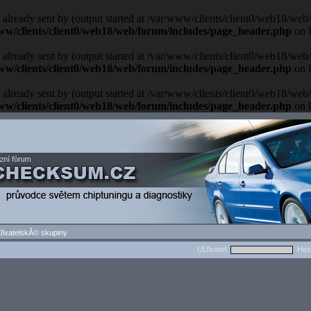
 already sent by (output started at /var/www/clients/client0/web18/we
ww/clients/client0/web18/web/forum/includes/page_header.php
on 
 already sent by (output started at /var/www/clients/client0/web18/we
ww/clients/client0/web18/web/forum/includes/page_header.php
on 
 already sent by (output started at /var/www/clients/client0/web18/we
ww/clients/client0/web18/web/forum/includes/page_header.php
on 
ľivatelskĂ© skupiny
UĹľivatel:
Hes