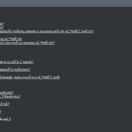
at?
en?
vatelskĂ© jmĂ©no objevilo v seznamu prĂˇvÄ› pĹ™ihlĂˇĹˇenĂ˝ch?
se pĹ™ihlĂˇsit!
, ovĹˇem nynĂ­ se nemohu pĹ™ihlĂˇsit?!
 je to stĂˇle ĹˇpatnÄ›!
vatelskĂ˝m jmĂ©nem?
Ĺľivatele, jsem vyzvĂˇn k pĹ™ihlĂˇĹˇenĂ­!
­spÄ›vek?
Ĺ™Ă­spÄ›vku?
ĂˇnĂ­?
?
pÄ›vkĹŻ