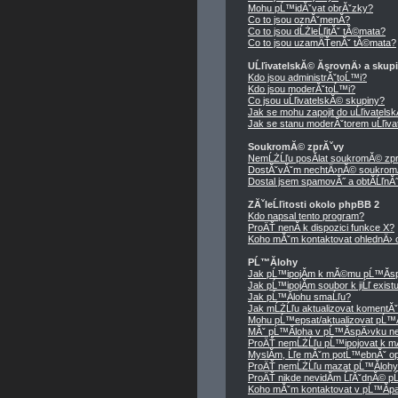
Mohu pĹ™idĂˇvat obrĂˇzky?
Co to jsou oznĂˇmenĂ­?
Co to jsou dĹŻleĹľitĂˇ tĂ©mata?
Co to jsou uzamÄŤenĂˇ tĂ©mata?
UĹľivatelskĂ© ĂşrovnÄ› a skup
Kdo jsou administrĂˇtoĹ™i?
Kdo jsou moderĂˇtoĹ™i?
Co jsou uĹľivatelskĂ© skupiny?
Jak se mohu zapojit do uĹľivatels
Jak se stanu moderĂˇtorem uĹľiva
SoukromĂ© zprĂˇvy
NemĹŻĹľu posĂ­lat soukromĂ© zpr
DostĂˇvĂˇm nechtÄ›nĂ© soukrom
Dostal jsem spamovĂ˝ a obtĂ­ĹľnĂ˝ 
ZĂˇleĹľitosti okolo phpBB 2
Kdo napsal tento program?
ProÄŤ nenĂ­ k dispozici funkce X?
Koho mĂˇm kontaktovat ohlednÄ› ob
PĹ™Ă­lohy
Jak pĹ™ipojĂ­m k mĂ©mu pĹ™Ă­sp
Jak pĹ™ipojĂ­m soubor k jiĹľ exis
Jak pĹ™Ă­lohu smaĹľu?
Jak mĹŻĹľu aktualizovat komentĂ
Mohu pĹ™epsat/aktualizovat pĹ™Ă
MĂˇ pĹ™Ă­loha v pĹ™Ă­spÄ›vku ne
ProÄŤ nemĹŻĹľu pĹ™ipojovat k 
MyslĂ­m, Ĺľe mĂˇm potĹ™ebnĂˇ op
ProÄŤ nemĹŻĹľu mazat pĹ™Ă­loh
ProÄŤ nikde nevidĂ­m ĹľĂˇdnĂ© p
Koho mĂˇm kontaktovat v pĹ™Ă­padÄ