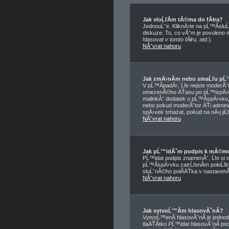
Jak vloĹľĂ­m tĂ©ma do fĂłra?
JednouĹˇe. KliknÄ›te na pĹ™Ă­sluĹ
diskuze. To, co vĂˇm je povoleno
hlasovat v tomto fĂłru, atd.
).
NĂˇvrat nahoru
Jak zmÄ›nĂ­m nebo smaĹľu pĹ
V pĹ™Ă­padÄ›, Ĺľe nejste moderĂˇt
omezenĂ©ho ÄŤasu po pĹ™ispÄ›nĂ­
malinkĂ˝ dodatek u pĹ™Ă­spÄ›vku, 
nebo pokud moderĂˇtor ÄŤi adminis
spÄ›vek smazat, pokud na nÄ›j jiĹ
NĂˇvrat nahoru
Jak pĹ™idĂˇm podpis k mĂ©m
PĹ™idat podpis znamenĂˇ, Ĺľe si 
pĹ™Ă­spÄ›vku zatrĹľenĂ­m poloĹľ
sluĹˇnĂ©ho polĂ­ÄŤka v nastavenĂ
NĂˇvrat nahoru
Jak vytvoĹ™Ă­m hlasovĂˇnĂ­?
VytvoĹ™enĂ­ hlasovĂˇnĂ­ je jedno
tlaÄŤĂ­tko
PĹ™idat hlasovĂˇnĂ­
pod