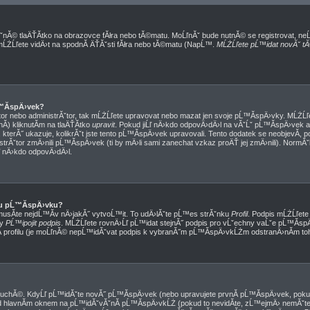
ˇnĂ© tlaÄŤĂ­tko na obrazovce fĂłra nebo tĂ©matu. MoĹľnĂˇ bude nutnĂ© se registrovat, ne
 mĹŻĹľete vidÄ›t na spodnĂ­ ÄŤĂˇsti fĂłra nebo tĂ©matu (NapĹ™.
MĹŻĹľete pĹ™idat novĂˇ tĂ
™Ă­spÄ›vek?
or nebo administrĂˇtor, tak mĹŻĹľete upravovat nebo mazat jen svoje pĹ™Ă­spÄ›vky. MĹŻĹľe
) kliknutĂ­m na tlaÄŤĂ­tko
upravit
. Pokud jiĹľ nÄ›kdo odpovÄ›dÄ›l na vĂˇĹˇ pĹ™Ă­spÄ›vek a 
kterĂ˝ ukazuje, kolikrĂˇt jste tento pĹ™Ă­spÄ›vek upravovali. Tento dodatek se neobjevĂ­, 
trĂˇtor zmÄ›nili pĹ™Ă­spÄ›vek (ti by mÄ›li sami zanechat vzkaz proÄŤ jej zmÄ›nili). Norm
ľ nÄ›kdo odpovÄ›dÄ›l.
u pĹ™Ă­spÄ›vku?
musĂ­te nejdĹ™Ă­v nÄ›jakĂ˝ vytvoĹ™it. To udÄ›lĂˇte pĹ™es strĂˇnku
Profil
. Podpis mĹŻĹľet
ky
PĹ™ipojit podpis
. MĹŻĹľete rovnÄ›Ĺľ pĹ™idat stejnĂ˝ podpis pro vĹˇechny vaĹˇe pĹ™Ă­s
­ profilu (je moĹľnĂ© nepĹ™idĂˇvat podpis k vybranĂ˝m pĹ™Ă­spÄ›vkĹŻm odstranÄ›nĂ­m toho
duchĂ©. KdyĹľ pĹ™idĂˇte novĂ˝ pĹ™Ă­spÄ›vek (nebo upravujete prvnĂ­ pĹ™Ă­spÄ›vek, pokud
 hlavnĂ­m oknem na pĹ™idĂˇvĂˇnĂ­ pĹ™Ă­spÄ›vkĹŻ (pokud to nevidĂ­te, zĹ™ejmÄ› nemĂˇte