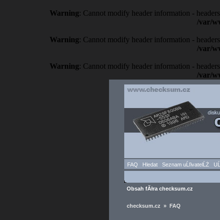
Warning
: Cannot modify header information - headers
/var/w
Warning
: Cannot modify header information - headers
/var/w
Warning
: Cannot modify header information - headers
/var/w
FAQ
Hledat
Seznam uĹľivatelĹŻ
UĹ
Obsah fĂłra checksum.cz
checksum.cz » FAQ