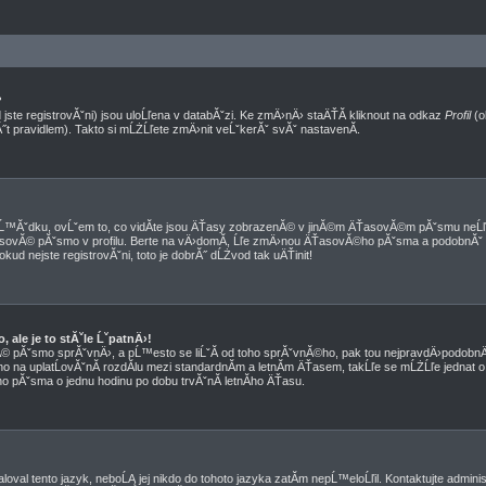
?
jste registrovĂˇni) jsou uloĹľena v databĂˇzi. Ke zmÄ›nÄ› staÄŤĂ­ kliknout na odkaz
Profil
(o
Ă˝t pravidlem). Takto si mĹŻĹľete zmÄ›nit veĹˇkerĂˇ svĂˇ nastavenĂ­.
™Ăˇdku, ovĹˇem to, co vidĂ­te jsou ÄŤasy zobrazenĂ© v jinĂ©m ÄŤasovĂ©m pĂˇsmu neĹľ
 ÄŤasovĂ© pĂˇsmo v profilu. Berte na vÄ›domĂ­, Ĺľe zmÄ›nou ÄŤasovĂ©ho pĂˇsma a podobnĂˇ
okud nejste registrovĂˇni, toto je dobrĂ˝ dĹŻvod tak uÄŤinit!
ale je to stĂˇle ĹˇpatnÄ›!
sovĂ© pĂˇsmo sprĂˇvnÄ›, a pĹ™esto se liĹˇĂ­ od toho sprĂˇvnĂ©ho, pak tou nejpravdÄ›podobnÄ›
no na uplatĹovĂˇnĂ­ rozdĂ­lu mezi standardnĂ­m a letnĂ­m ÄŤasem, takĹľe se mĹŻĹľe jednat o 
 pĂˇsma o jednu hodinu po dobu trvĂˇnĂ­ letnĂ­ho ÄŤasu.
oval tento jazyk, neboĹĄ jej nikdo do tohoto jazyka zatĂ­m nepĹ™eloĹľil. Kontaktujte admini