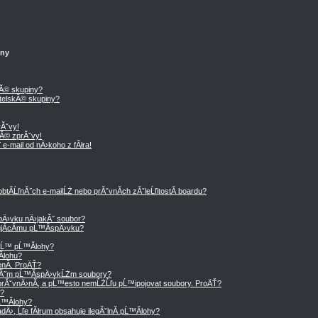
iny
kĂ© skupiny?
telskĂ© skupiny?
Ăˇvy!
Ă© zprĂˇvy!
e-mail od nÄ›koho z fĂłra!
tĂ­ĹľnĂ˝ch e-mailĹŻ nebo prĂˇvnĂ­ch zĂˇleĹľitostĂ­ boardu?
Ä›vku nÄ›jakĂ˝ soubor?
tujĂ­cĂ­mu pĹ™Ă­spÄ›vku?
ˇĹ™ pĹ™Ă­lohy?
­lohu?
nĂ­. ProÄŤ?
mĂ˝m pĹ™Ă­spÄ›vkĹŻm soubory?
rĂˇvnÄ›nĂ­, a pĹ™esto nemĹŻĹľu pĹ™ipojovat soubory. ProÄŤ?
y?
Ĺ™Ă­lohy?
›, Ĺľe fĂłrum obsahuje ilegĂˇlnĂ­ pĹ™Ă­lohy?