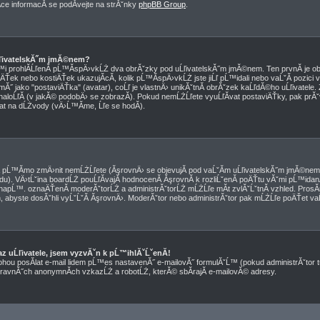
e informacĂ­ se podĂ­vejte na strĂˇnky
phpBB Group
.
ĹľivatelskĂ˝m jmĂ©nem?
pĹ™i prohlĂ­ĹľenĂ­ pĹ™Ă­spÄ›vkĹŻ dva obrĂˇzky pod uĹľivatelskĂ˝m jmĂ©nem. Ten prvnĂ­ je o
ÄŤek nebo kostiÄŤek ukazujĂ­cĂ­, kolik pĹ™Ă­spÄ›vkĹŻ jste jiĹľ pĹ™idali nebo vaĹˇĂ­ pozici 
Ă˝ jako "postaviÄŤka" (avatar), coĹľ je vlastnÄ› unikĂˇtnĂ­ obrĂˇzek kaĹľdĂ©ho uĹľivatele. Z
 naloĹľĂ­ (v jakĂ© podobÄ› se zobrazĂ­). Pokud nemĹŻĹľete vyuĹľĂ­vat postaviÄŤky, pak prĂˇ
tat na dĹŻvody (vÄ›Ĺ™Ă­me, Ĺľe se hodĂ­).
pĹ™Ă­mo zmÄ›nit nemĹŻĹľete (ĂşrovnÄ› se objevujĂ­ pod vaĹˇĂ­m uĹľivatelskĂ˝m jmĂ©nem 
edu). VÄ›tĹˇina boardĹŻ pouĹľĂ­vajĂ­ hodnocenĂ­ ĂşrovnĂ­ k rozliĹˇenĂ­ poÄŤtu vĂˇmi pĹ™id
Ż, napĹ™. oznaÄŤenĂ­ moderĂˇtorĹŻ a administrĂˇtorĹŻ mĹŻĹľe mĂ­t zvlĂˇĹˇtnĂ­ vzhled. ProsĂ
 abyste dosĂˇhli vyĹˇĹˇĂ­ ĂşrovnÄ›. ModerĂˇtor nebo administrĂˇtor pak mĹŻĹľe poÄŤet vaĹ
z uĹľivatele, jsem vyzvĂˇn k pĹ™ihlĂˇĹˇenĂ­!
ohou posĂ­lat e-mail lidem pĹ™es nastavenĂ˝ e-mailovĂ˝ formulĂˇĹ™ (pokud administrĂˇtor tu
travnĂ˝ch anonymnĂ­ch vzkazĹŻ a robotĹŻ, kterĂ© sbĂ­rajĂ­ e-mailovĂ© adresy.