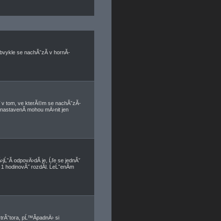
bvykle se nachĂˇzĂ­ v hornĂ­
 v tom, ve kterĂ©m se nachĂˇzĂ­
 nastavenĂ­ mohou mÄ›nit jen
jĹˇĂ­ odpovÄ›dĂ­ je, Ĺľe se jednĂˇ
1 hodinovĂ˝ rozdĂ­l. ĹeĹˇenĂ­m
strĂˇtora, pĹ™Ă­padnÄ› si