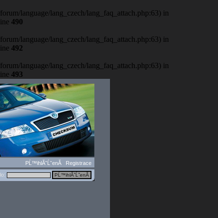
b/forum/language/lang_czech/lang_faq_attach.php:63) in
line
490
b/forum/language/lang_czech/lang_faq_attach.php:63) in
line
492
b/forum/language/lang_czech/lang_faq_attach.php:63) in
line
493
PĹ™ihlĂˇĹˇenĂ­
Registrace
lo: