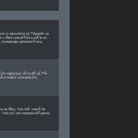
nnost (v takovĂ©m pĹ™Ă­padÄ› se
e z fĂłra vylouÄŤeni a stĂˇle se
kontaktujte administrĂˇtora,
, Ĺľe registrace vĂˇm dĂˇ pĹ™Ă­
­ e-mailĹŻ uĹľivatelĹŻm,
e na fĂłru. Toto mĂˇ zabrĂˇnit
ete. Toto ovĹˇem nedoporuÄŤujeme,