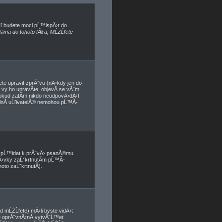
Ĺľ budete moci pĹ™ispÄ›t do
©ma do tohoto fĂłra, MĹŻĹľete
te upravit zprĂˇvu (nÄ›kdy jen do
vy ho upravĂ­te, objevĂ­ se vĂˇm
pokud zatĂ­m nikdo neodpovÄ›dÄ›l
ĂˇlnĂ­ uĹľivatelĂ© nemohou pĹ™Ă­
e pĹ™idat k prĂˇvÄ› psanĂ©mu
pÄ›vky zaĹˇkrtnutĂ­m pĹ™Ă­
to zaĹˇkrtnutĂ­).
 mĹŻĹľete) mÄ›li byste vidÄ›t
 oprĂˇvnÄ›nĂ­ vytvĂˇĹ™et