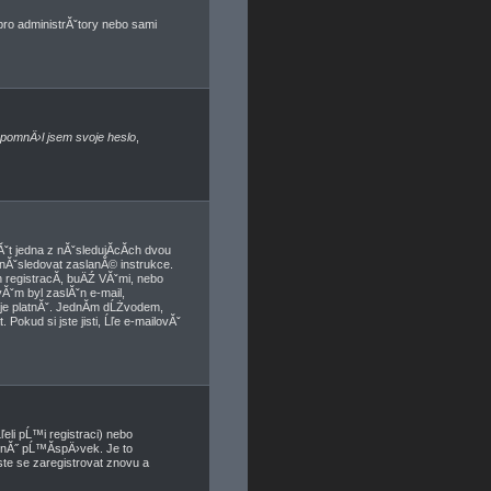
 pro administrĂˇtory nebo sami
pomnÄ›l jsem svoje heslo
,
t jedna z nĂˇsledujĂ­cĂ­ch dvou
 nĂˇsledovat zaslanĂ© instrukce.
 registracĂ­, buÄŹ VĂˇmi, nebo
vĂˇm byl zaslĂˇn e-mail,
a je platnĂˇ. JednĂ­m dĹŻvodem,
Pokud si jste jisti, Ĺľe e-mailovĂˇ
eli pĹ™i registraci) nebo
dnĂ˝ pĹ™Ă­spÄ›vek. Je to
ste se zaregistrovat znovu a