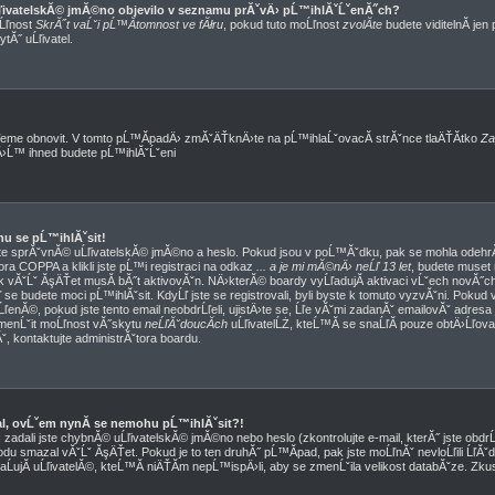
ĹľivatelskĂ© jmĂ©no objevilo v seznamu prĂˇvÄ› pĹ™ihlĂˇĹˇenĂ˝ch?
oĹľnost
SkrĂ˝t vaĹˇi pĹ™Ă­tomnost ve fĂłru
, pokud tuto moĹľnost
zvolĂ­te
budete viditelnĂ­ jen
tĂ˝ uĹľivatel.
eme obnovit. V tomto pĹ™Ă­padÄ› zmĂˇÄŤknÄ›te na pĹ™ihlaĹˇovacĂ­ strĂˇnce tlaÄŤĂ­tko
Za
mÄ›Ĺ™ ihned budete pĹ™ihlĂˇĹˇeni
hu se pĹ™ihlĂˇsit!
ˇte sprĂˇvnĂ© uĹľivatelskĂ© jmĂ©no a heslo. Pokud jsou v poĹ™Ăˇdku, pak se mohla odehrĂˇ
ra COPPA a klikli jste pĹ™i registraci na odkaz
... a je mi mĂ©nÄ› neĹľ 13 let
, budete muset
k vĂˇĹˇ ĂşÄŤet musĂ­ bĂ˝t aktivovĂˇn. NÄ›kterĂ© boardy vyĹľadujĂ­ aktivaci vĹˇech novĂ˝ch
se budete moci pĹ™ihlĂˇsit. KdyĹľ jste se registrovali, byli byste k tomuto vyzvĂˇni. Pokud 
ľenĂ©, pokud jste tento email neobdrĹľeli, ujistÄ›te se, Ĺľe vĂˇmi zadanĂˇ emailovĂˇ adres
zmenĹˇit moĹľnost vĂ˝skytu
neĹľĂˇdoucĂ­ch
uĹľivatelĹŻ, kteĹ™Ă­ se snaĹľĂ­ pouze obtÄ›Ĺľovat. 
nĂˇ, kontaktujte administrĂˇtora boardu.
val, ovĹˇem nynĂ­ se nemohu pĹ™ihlĂˇsit?!
adali jste chybnĂ© uĹľivatelskĂ© jmĂ©no nebo heslo (zkontrolujte e-mail, kterĂ˝ jste obdrĹľ
du smazal vĂˇĹˇ ĂşÄŤet. Pokud je to ten druhĂ˝ pĹ™Ă­pad, pak jste moĹľnĂˇ nevloĹľili ĹľĂˇ
aĹujĂ­ uĹľivatelĂ©, kteĹ™Ă­ niÄŤĂ­m nepĹ™ispÄ›li, aby se zmenĹˇila velikost databĂˇze. Zku