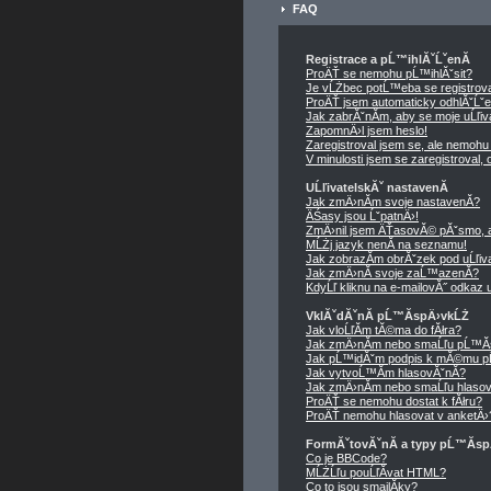
FAQ
Registrace a pĹ™ihlĂˇĹˇenĂ­
ProÄŤ se nemohu pĹ™ihlĂˇsit?
Je vĹŻbec potĹ™eba se registrov
ProÄŤ jsem automaticky odhlĂˇĹˇ
Jak zabrĂˇnĂ­m, aby se moje uĹľi
ZapomnÄ›l jsem heslo!
Zaregistroval jsem se, ale nemohu 
V minulosti jsem se zaregistroval
UĹľivatelskĂˇ nastavenĂ­
Jak zmÄ›nĂ­m svoje nastavenĂ­?
ÄŚasy jsou ĹˇpatnÄ›!
ZmÄ›nil jsem ÄŤasovĂ© pĂˇsmo, ale
MĹŻj jazyk nenĂ­ na seznamu!
Jak zobrazĂ­m obrĂˇzek pod uĹľi
Jak zmÄ›nĂ­ svoje zaĹ™azenĂ­?
KdyĹľ kliknu na e-mailovĂ˝ odkaz u
VklĂˇdĂˇnĂ­ pĹ™Ă­spÄ›vkĹŻ
Jak vloĹľĂ­m tĂ©ma do fĂłra?
Jak zmÄ›nĂ­m nebo smaĹľu pĹ™Ă
Jak pĹ™idĂˇm podpis k mĂ©mu p
Jak vytvoĹ™Ă­m hlasovĂˇnĂ­?
Jak zmÄ›nĂ­m nebo smaĹľu hlasov
ProÄŤ se nemohu dostat k fĂłru?
ProÄŤ nemohu hlasovat v anketÄ›
FormĂˇtovĂˇnĂ­ a typy pĹ™Ă­s
Co je BBCode?
MĹŻĹľu pouĹľĂ­vat HTML?
Co to jsou smajlĂ­ky?