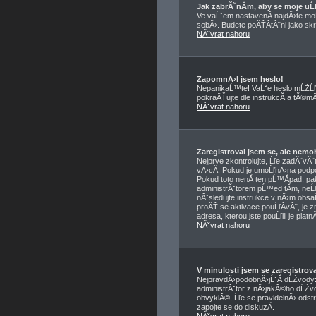
Jak zabrĂˇnĂ­m, aby se moje u
Ve vaĹˇem nastavenĂ­ najdÄ›te m
sobÄ›. Budete poÄŤĂ­tĂˇni jako skry
NĂˇvrat nahoru
ZapomnÄ›l jsem heslo!
NepanikaĹ™te! VaĹˇe heslo mĹŻĹľ
pokraÄŤujte dle instrukcĂ­ a tĂ©
NĂˇvrat nahoru
Zaregistroval jsem se, ale nemo
Nejprve zkontrolujte, Ĺľe zadĂˇvĂ
vÄ›cĂ­. Pokud je umoĹľnÄ›na podpo
Pokud toto nenĂ­ ten pĹ™Ă­pad, pa
administrĂˇtorem pĹ™ed tĂ­m, neĹľ 
nĂˇsledujte instrukce v nÄ›m obsaĹ
proÄŤ se aktivace pouĹľĂ­vĂˇ, je 
adresa, kterou jste pouĹľili je plat
NĂˇvrat nahoru
V minulosti jsem se zaregistro
NejpravdÄ›podobnÄ›jĹˇĂ­ dĹŻvody: z
administrĂˇtor z nÄ›jakĂ©ho dĹŻvo
obvyklĂ©, Ĺľe se pravidelnÄ› odstr
zapojte se do diskuzĂ­.