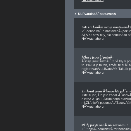
NĂˇvrat nahoru
UĹľivatelskĂˇ nastavenĂ­
Jak zmÄ›nĂ­m svoje nastavenĂ­
VĹˇechna vaĹˇe nastavenĂ­ (pokud 
ÄŤĂˇsti strĂˇnky, ale nemusĂ­ to b
NĂˇvrat nahoru
ÄŚasy jsou ĹˇpatnÄ›!
ÄŚasy jsou tĂ©mÄ›Ĺ™ vĹľdy v poĹ
te. Pokud je to tak, zmÄ›Ĺte si
registrovanĂ­ uĹľivatelĂ©. TakĹľe p
NĂˇvrat nahoru
ZmÄ›nil jsem ÄŤasovĂ© pĂˇsmo, 
Jste si jisti, Ĺľe jste zadali ÄŤa
o letnĂ­ ÄŤas. FĂłrum nenĂ­ stavÄ›
mĹŻĹľe bĂ˝t posunutĂ­ ÄŤasovĂ©ho
NĂˇvrat nahoru
MĹŻj jazyk nenĂ­ na seznamu!
ZĹ™ejmÄ› administrĂˇtor nenainstal