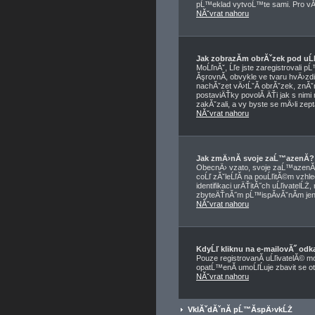
pĹ™eklad vytvoĹ™te sami. Pro vĂ­c
NĂˇvrat nahoru
Jak zobrazĂ­m obrĂˇzek pod u
MoĹľnĂˇ, Ĺľe jste zaregistrovali 
ĂşrovnĂ­, obvykle ve tvaru hvÄ›zdi
nachĂˇzet vÄ›tĹˇĂ­ obrĂˇzek, znĂˇm
postaviÄŤky povolĂ­ ÄŤi jak s nimi
zakĂˇzali, a vy byste se mÄ›li zep
NĂˇvrat nahoru
Jak zmÄ›nĂ­ svoje zaĹ™azenĂ­?
ObecnÄ› vzato, svoje zaĹ™azenĂ­ 
coĹľ zĂˇleĹľĂ­ na pouĹľitĂ©m vzhl
identifikaci urÄŤitĂ˝ch uĹľivatelĹ
zbyteÄŤnĂ˝m pĹ™ispĂ­vĂˇnĂ­m jen,
NĂˇvrat nahoru
KdyĹľ kliknu na e-mailovĂ˝ odka
Pouze registrovanĂ­ uĹľivatelĂ© m
opatĹ™enĂ­ umoĹľĹuje zbavit se o
NĂˇvrat nahoru
VklĂˇdĂˇnĂ­ pĹ™Ă­spÄ›vkĹŻ