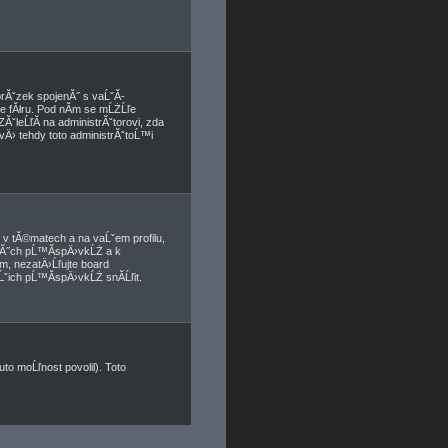
brĂˇzek spojenĂ˝ s vaĹˇĂ­
ve fĂłru. Pod nĂ­m se mĹŻĹľe
ĂˇleĹľĂ­ na administrĂˇtorovi, zda
vÄ› tehdy toto administrĂˇtoĹ™i
v tĂ©matech a na vaĹˇem profilu,
anĂ˝ch pĹ™Ă­spÄ›vkĹŻ a k
­m, nezatÄ›Ĺľujte board
ˇich pĹ™Ă­spÄ›vkĹŻ snĂ­Ĺľit.
to moĹľnost povolil). Toto