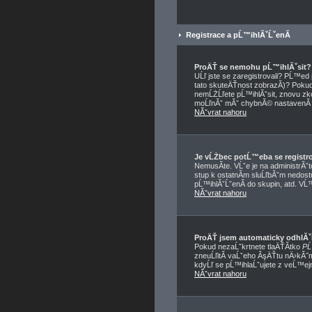
Registrace a pĹ™ihlĂˇĹˇenĂ­
ProÄŤ se nemohu pĹ™ihlĂˇsit?
UĹľ jste se zaregistrovali? PĹ™e
tato skuteÄŤnost zobrazĂ­)? Pokud a
nemĹŻĹľete pĹ™ihlĂˇsit, znovu zko
moĹľnĂˇ mĂˇ chybnĂ© nastavenĂ­ f
NĂˇvrat nahoru
Je vĹŻbec potĹ™eba se registr
NemusĂ­te. VĹˇe je na administrĂˇ
stup k ostatnĂ­m sluĹľbĂˇm nedos
pĹ™ihlĂˇĹˇenĂ­ do skupin, atd. VĹ™
NĂˇvrat nahoru
ProÄŤ jsem automaticky odhlĂ
Pokud nezaĹˇkrtnete tlaÄŤĂ­tko
PĹ
zneuĹľitĂ­ vaĹˇeho ĂşÄŤtu nÄ›kĂ˝m
kdyĹľ se pĹ™ihlaĹˇujete z veĹ™ej
NĂˇvrat nahoru